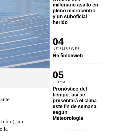
millonario asalto en 
pleno microcentro 
y un suboficial 
herido
04
ÑE'ẼMBEWEB
Ñe’ẽmbeweb
05
CLIMA
Pronóstico del 
tiempo: así se 
tante
presentará el clima 
este fin de semana, 
según 
Meteorología
tubre), un
e la