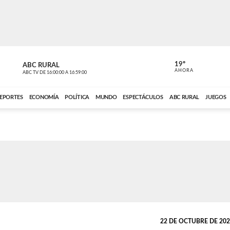
19º
ABC RURAL
MOTOR 36
AHORA
ABC TV
DE
16:00:00
A
16:59:00
ABC CARDINAL 
EPORTES
ECONOMÍA
POLÍTICA
MUNDO
ESPECTÁCULOS
ABC RURAL
JUEGOS
22 DE OCTUBRE DE 2025