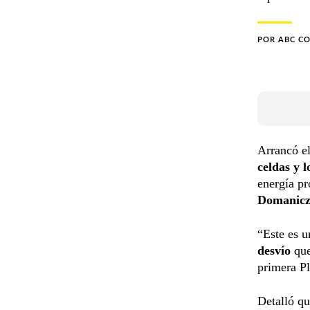
POR
ABC C
Arrancó e
celdas y 
energía pr
Domanic
“Este es 
desvío
que
primera Pl
Detalló qu