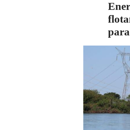
Ener
flota
par