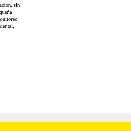
ación, sin
equeña
monitoreo
iental,