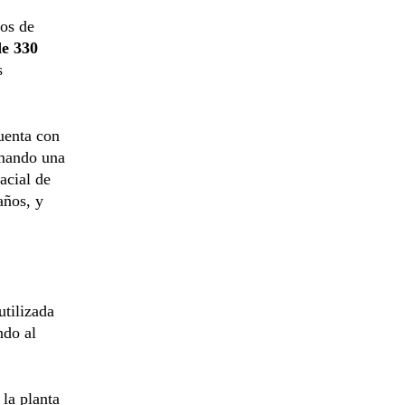
os de
de 330
s
uenta con
mando una
acial de
años, y
utilizada
ndo al
la planta