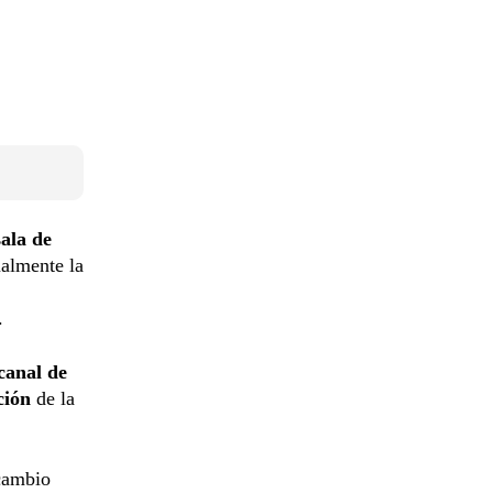
ala de
ualmente la
.
canal de
ción
de la
rcambio