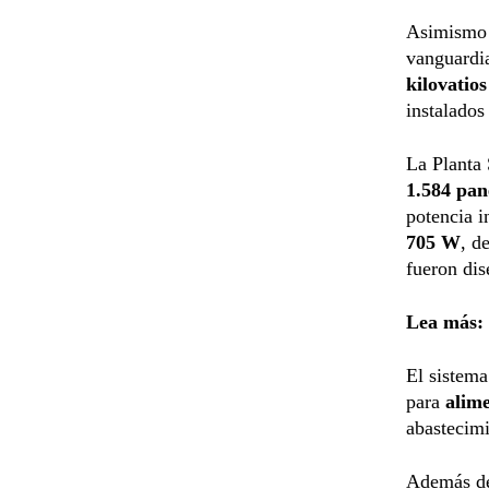
Asimismo 
vanguardi
kilovatios
instalados
La Planta 
1.584 pane
potencia i
705 W
, d
fueron dis
Lea más:
El sistema
para
alime
abastecim
Además de 