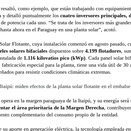
resaltó, como ejemplo, que están trabajando con equipamient
a y detalló puntualmente los
cuatro inversores principales, 
de potencia cada uno. “Se trata de los inversores más grande
 hasta ahora en el Paraguay en una planta solar”, acotó.
Solar Flotante, cuya instalación comenzó en agosto pasado, c
les solares bifaciales
dispuestos sobre
4.199 flotadores
, su
nstalada de
1.116 kilovatios pico (kWp)
. Cada panel solar bif
e fabricación especial para la planta, tiene una vida útil de 30 
eñados para resistir condiciones climáticas extremas.
Itaipú: miden efectos de la planta solar flotante en el embalse
 opera en la margen paraguaya de la Itaipú, y su energía será 
ntar el área prioritaria de la Margen Derecha
, contribuye
iento complementario del consumo propio de la entidad.
su aporte en generación eléctrica, la tecnología empleada en 