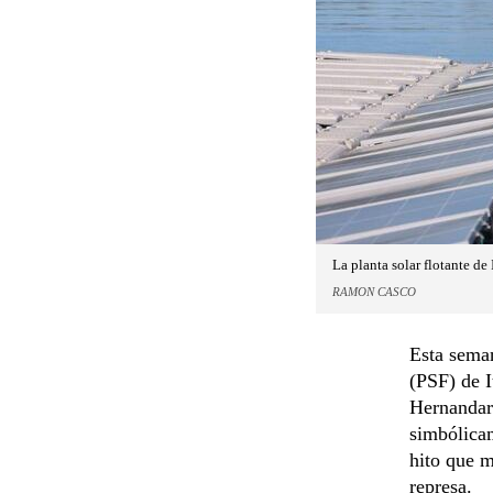
La planta solar flotante de
RAMON CASCO
Esta seman
(PSF) de I
Hernandari
simbólica
hito que m
represa.