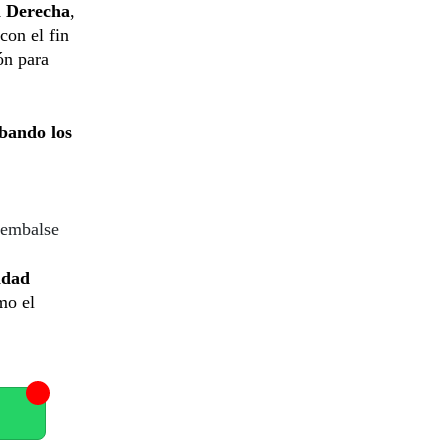
n Derecha
,
 con el fin
ón para
bando los
l embalse
idad
mo el