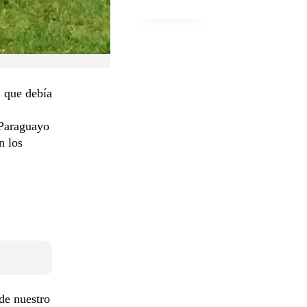
 que debía
 Paraguayo
n los
 de nuestro