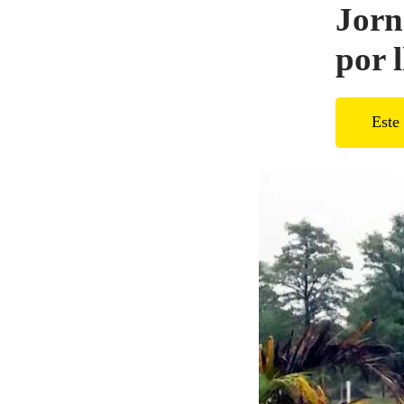
Jorn
por 
Este 