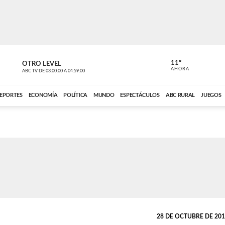
11º
OTRO LEVEL
VOCES DEL
AHORA
ABC TV
DE
03:00:00
A
04:59:00
ABC CARDINAL 
EPORTES
ECONOMÍA
POLÍTICA
MUNDO
ESPECTÁCULOS
ABC RURAL
JUEGOS
28 DE OCTUBRE DE 2017