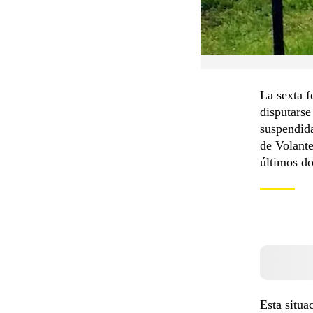
La sexta 
disputars
suspendida
de Volante
últimos do
Esta situa