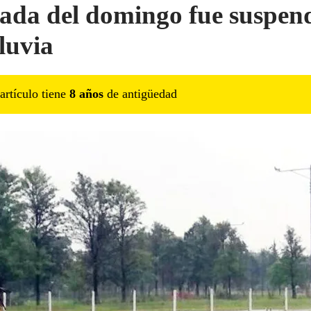
ada del domingo fue suspen
lluvia
artículo tiene
8
año
s
de antigüedad