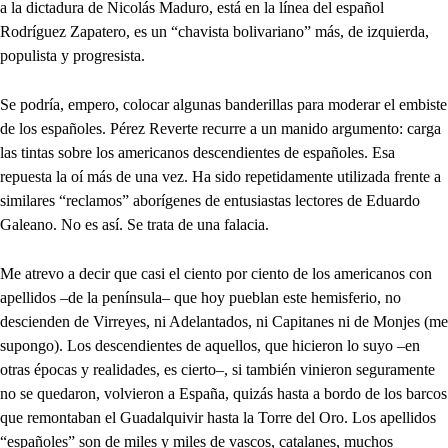
a la dictadura de Nicolás Maduro, está en la línea del español
Rodríguez Zapatero, es un “chavista bolivariano” más, de izquierda,
populista y progresista.
Se podría, empero, colocar algunas banderillas para moderar el embiste
de los españoles. Pérez Reverte recurre a un manido argumento: carga
las tintas sobre los americanos descendientes de españoles. Esa
repuesta la oí más de una vez. Ha sido repetidamente utilizada frente a
similares “reclamos” aborígenes de entusiastas lectores de Eduardo
Galeano. No es así. Se trata de una falacia.
Me atrevo a decir que casi el ciento por ciento de los americanos con
apellidos –de la península– que hoy pueblan este hemisferio, no
descienden de Virreyes, ni Adelantados, ni Capitanes ni de Monjes (me
supongo). Los descendientes de aquellos, que hicieron lo suyo –en
otras épocas y realidades, es cierto–, si también vinieron seguramente
no se quedaron, volvieron a España, quizás hasta a bordo de los barcos
que remontaban el Guadalquivir hasta la Torre del Oro. Los apellidos
“españoles” son de miles y miles de vascos, catalanes, muchos