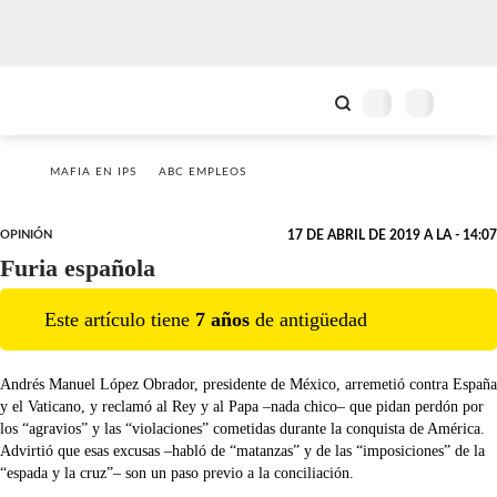
MAFIA EN IPS
ABC EMPLEOS
OPINIÓN
17 DE ABRIL DE 2019 A LA - 14:07
Furia española
Este artículo tiene
7
año
s
de antigüedad
Andrés Manuel López Obrador, presidente de México, arremetió contra España
y el Vaticano, y reclamó al Rey y al Papa –nada chico– que pidan perdón por
los “agravios” y las “violaciones” cometidas durante la conquista de América.
Advirtió que esas excusas –habló de “matanzas” y de las “imposiciones” de la
“espada y la cruz”– son un paso previo a la conciliación.