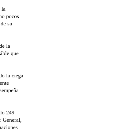
 la
 no pocos
 de su
de la
sible que
do la ciega
ente
desempeña
ulo 249
r General,
naciones