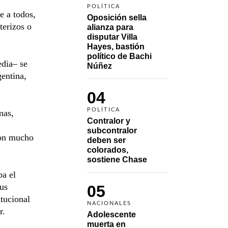
POLÍTICA
e a todos,
Oposición sella 
terizos o
alianza para 
disputar Villa 
Hayes, bastión 
político de Bachi 
edia– se
Núñez
entina,
04
POLÍTICA
mas,
Contralor y 
subcontralor 
con mucho
deben ser 
colorados, 
sostiene Chase
ba el
sus
05
itucional
NACIONALES
r.
Adolescente 
muerta en 