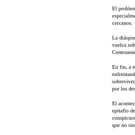
El proble
especialme
cercanos.
La diáspor
vuelca sob
Centroamér
En fin, a 
enfrentand
sobreviven
por los de
El acontec
epitafio d
conspicuos
que no si