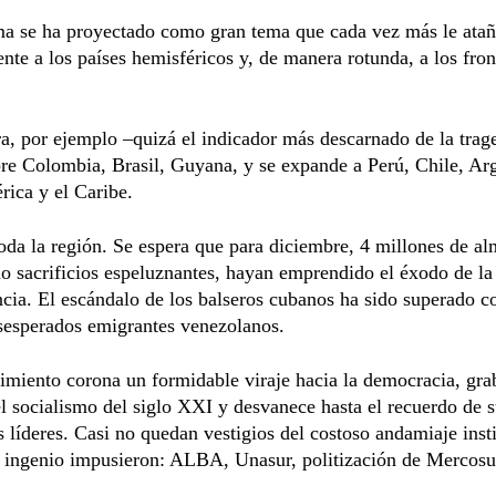
ma se ha proyectado como gran tema que cada vez más le atañ
nte a los países hemisféricos y, de manera rotunda, a los fron
a, por ejemplo –quizá el indicador más descarnado de la trag
re Colombia, Brasil, Guyana, y se expande a Perú, Chile, Arg
ica y el Caribe.
toda la región. Se espera que para diciembre, 4 millones de al
o sacrificios espeluznantes, hayan emprendido el éxodo de la
cia. El escándalo de los balseros cubanos ha sido superado 
sesperados emigrantes venezolanos.
imiento corona un formidable viraje hacia la democracia, gra
el socialismo del siglo XXI y desvanece hasta el recuerdo de 
 líderes. Casi no quedan vestigios del costoso andamiaje inst
n ingenio impusieron: ALBA, Unasur, politización de Mercosu