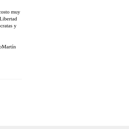
 costo muy
Libertad
cratas y
oMartín