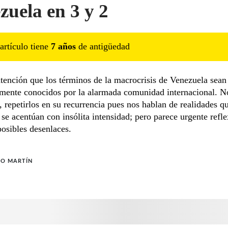
zuela en 3 y 2
artículo tiene
7
año
s
de antigüedad
tención que los términos de la macrocrisis de Venezuela sean
mente conocidos por la alarmada comunidad internacional. No
, repetirlos en su recurrencia pues nos hablan de realidades qu
 se acentúan con insólita intensidad; pero parece urgente refl
posibles desenlaces.
CO MARTÍN