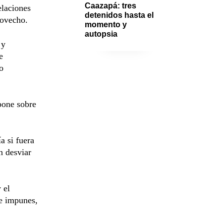
Caazapá: tres 
elaciones
detenidos hasta el 
rovecho.
momento y 
autopsia
 y
e
o
pone sobre
a si fuera
n desviar
 el
 e impunes,