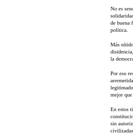
No es senc
solidarida
de buena f
política.
Más nítido
disidencia
la democra
Por eso re
arremetid
legitimado
mejor que 
En estos t
constituci
sin autori
civilizadas