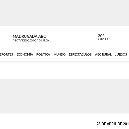
20º
MADRUGADA ABC
MADRUGAD
AHORA
ABC TV
DE
00:00:00
A
04:59:00
ABC CARDINAL 
EPORTES
ECONOMÍA
POLÍTICA
MUNDO
ESPECTÁCULOS
ABC RURAL
JUEGOS
23 DE ABRIL DE 2019