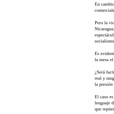
En cambio,
comerciale
Pero la vi
Nicaragua,
espectácul
socialismo
Es evident
la mesa el
¿Será fact
real y tan
la presión 
El caso es
lenguaje d
que repite