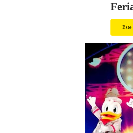
Feri
Este 