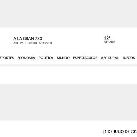
12º
A LA GRAN 730
A LA GRAN 
AHORA
ABC TV
DE
08:00:00
A
11:29:00
ABC CARDINAL 
EPORTES
ECONOMÍA
POLÍTICA
MUNDO
ESPECTÁCULOS
ABC RURAL
JUEGOS
21 DE JULIO DE 2014