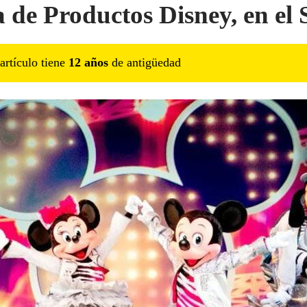
a de Productos Disney, en el 
artículo tiene
12
año
s
de antigüedad