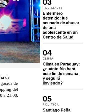
03
POLICIALES
Enfermero 
detenido: fue 
acusado de abusar 
de una 
adolescente en un 
Centro de Salud
04
CLIMA
Clima en Paraguay: 
¿cuánto frío hará 
este fin de semana 
ria de
y seguirá 
egocios de
lloviendo?
opping del
0 a 21:00.
05
POLÍTICA
Santiago Peña 