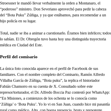
Stroessner le mandó llevar verbalmente la orden a Montanaro, el
“poderoso” ministro. Don Severiano aprovechó para pedir la cabeza
del “Bota Puku” Zúñiga, y ya que estábamos, para recomendar a un
hijo policía en su lugar.
Total, nadie se iba a animar a cuestionarlo. Éramos bien infelices; todos
lo sabían. El Dr. Obregón tuvo hasta hoy una distinguida trayectoria
médica en Ciudad del Este.
Perfil del comisario
La única foto conocida aparece en el perfil de Facebook de sus
familiares. Con el nombre completo del Comisario, Ramón Alfredo
Villalba García de Zúñiga, “Bota puku”, la replica el historiador
Fabián Chamorro en su cuenta de X. Consultado sobre este
represor/torturador, el Dr. Alfredo Boccia Paz contestó por WhatsApp:
“En Misiones, a comienzos de los ochenta se lo conocía como
‘Zúñiga’ o ‘Bota Puku’. Yo lo vi en San Juan, cuando hice mi pasantía
rural como médico. Alto, con buena presencia, bruto y prepotente.