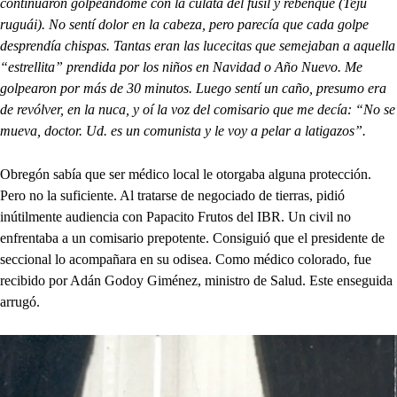
continuaron golpeándome con la culata del fusil y rebenque (Teju
ruguái). No sentí dolor en la cabeza, pero parecía que cada golpe
desprendía chispas. Tantas eran las lucecitas que semejaban a aquella
“estrellita” prendida por los niños en Navidad o Año Nuevo. Me
golpearon por más de 30 minutos. Luego sentí un caño, presumo era
de revólver, en la nuca, y oí la voz del comisario que me decía: “No se
mueva, doctor. Ud. es un comunista y le voy a pelar a latigazos”.
Obregón sabía que ser médico local le otorgaba alguna protección.
Pero no la suficiente. Al tratarse de negociado de tierras, pidió
inútilmente audiencia con Papacito Frutos del IBR. Un civil no
enfrentaba a un comisario prepotente. Consiguió que el presidente de
seccional lo acompañara en su odisea. Como médico colorado, fue
recibido por Adán Godoy Giménez, ministro de Salud. Este enseguida
arrugó.