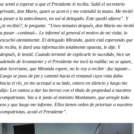
se sentó a esperar a que el Presidente le reciba. Salió el secretario
privado, don Mario, quien se acercó y me extendió la mano. Me invitó
a pasar a la antecámara, no así al delegado. Este quedó afuera”. Y
¿te recibió?, le pregunte. “Unos minutos después, don Mario me invitó
a pasar –continuó–. Le informé al general el motivo de mi visita, lo
escuchó atentamente. El delegado Miranda, quien está esperando que
le reciba, le dará una información totalmente opuesta, le dije. Y
después, le insistí. Cuando terminé de explicarle lo sucedido, hice un
ademán de levantarme y el Presidente me tocó la rodilla: no se apure,
don Severiano, que Miranda espere, no lo voy a recibir –fue tajante–.
Luego se puso de pie y caminó hacia el ventanal cuya vista daba
hacia el río, yo me acerqué a su lado, estuvo en silencio y luego me
dijo: Les vamos a dar las tierras con el título de propiedad a nuestros
compatriotas. Vas a ir junto al ministro Montanaro, que arregle todo
eso y que luego me informe. Ellos tienen orden de priorizar a nuestros
compatriotas, acotó el Presidente”.