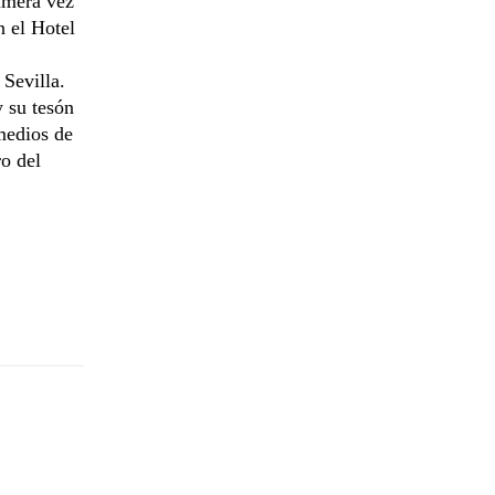
imera vez
n el Hotel
Sevilla.
y su tesón
 medios de
o del