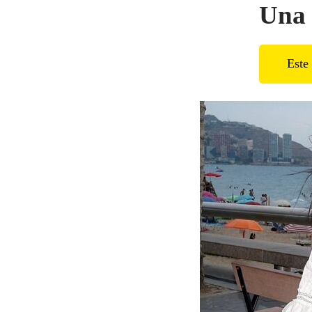
Una 
Este 