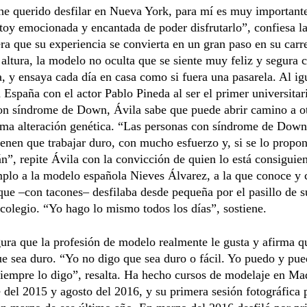
he querido desfilar en Nueva York, para mí es muy important
toy emocionada y encantada de poder disfrutarlo”, confiesa l
ra que su experiencia se convierta en un gran paso en su carr
altura, la modelo no oculta que se siente muy feliz y segura 
a, y ensaya cada día en casa como si fuera una pasarela. Al ig
 España con el actor Pablo Pineda al ser el primer universitar
on síndrome de Down, Ávila sabe que puede abrir camino a o
sma alteración genética. “Las personas con síndrome de Down
enen que trabajar duro, con mucho esfuerzo y, si se lo propon
n”, repite Ávila con la convicción de quien lo está consiguie
plo a la modelo española Nieves Álvarez, a la que conoce y 
ue –con tacones– desfilaba desde pequeña por el pasillo de su
 colegio. “Yo hago lo mismo todos los días”, sostiene.
ura que la profesión de modelo realmente le gusta y afirma q
e sea duro. “Yo no digo que sea duro o fácil. Yo puedo y pue
iempre lo digo”, resalta. Ha hecho cursos de modelaje en Mad
del 2015 y agosto del 2016, y su primera sesión fotográfica 