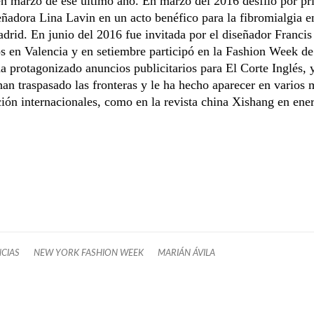
n marzo de ese último año. En marzo del 2016 desfiló por pr
eñadora Lina Lavin en un acto benéfico para la fibromialgia e
drid. En junio del 2016 fue invitada por el diseñador Francis
 en Valencia y en setiembre participó en la Fashion Week de 
 protagonizado anuncios publicitarios para El Corte Inglés, 
han traspasado las fronteras y le ha hecho aparecer en varios
ón internacionales, como en la revista china Xishang en ener
CIAS
NEW YORK FASHION WEEK
MARIÁN ÁVILA