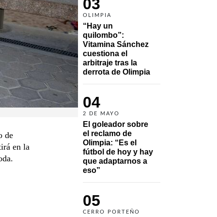
03
OLIMPIA
“Hay un 
quilombo”: 
Vitamina Sánchez 
cuestiona el 
arbitraje tras la 
derrota de Olimpia
04
2 DE MAYO
El goleador sobre 
el reclamo de 
o de
Olimpia: “Es el 
irá en la
fútbol de hoy y hay 
oda.
que adaptarnos a 
eso”
05
CERRO PORTEÑO