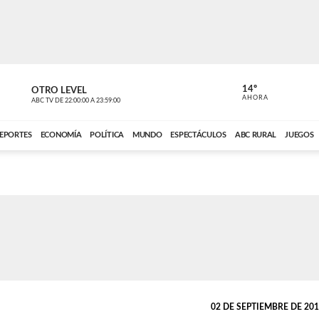
14º
OTRO LEVEL
MÚSICA PA
AHORA
ABC TV
DE
22:00:00
A
23:59:00
ABC CARDINAL 
EPORTES
ECONOMÍA
POLÍTICA
MUNDO
ESPECTÁCULOS
ABC RURAL
JUEGOS
02 DE SEPTIEMBRE DE 2018