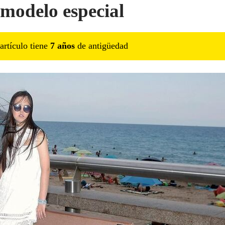
modelo especial
artículo tiene
7
año
s
de antigüedad