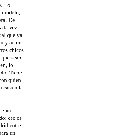
e. Lo
a modelo,
era. De
cada vez
ual que ya
io y actor
tros chicos
 que sean
en, lo
ndo. Tiene
con quien
 casa a la
ue no
do: ese es
rid entre
para un