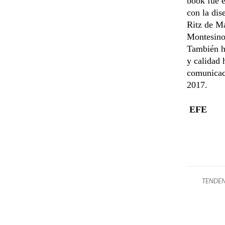
book fue e
con la dis
Ritz de Ma
Montesinos
También ha
y calidad 
comunicaci
2017.
EFE
TENDEN