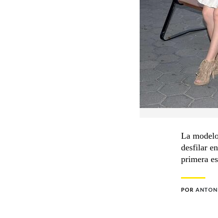
La modelo
desfilar e
primera e
POR
ANTON