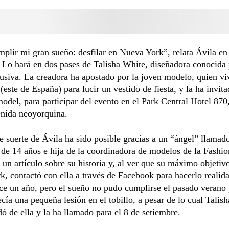
plir mi gran sueño: desfilar en Nueva York”, relata Ávila en
. Lo hará en dos pases de Talisha White, diseñadora conocida 
lusiva. La creadora ha apostado por la joven modelo, quien vi
este de España) para lucir un vestido de fiesta, y la ha invi
model, para participar del evento en el Park Central Hotel 870,
enida neoyorquina.
e suerte de Ávila ha sido posible gracias a un “ángel” llamad
de 14 años e hija de la coordinadora de modelos de la Fashi
 un artículo sobre su historia y, al ver que su máximo objetiv
, contactó con ella a través de Facebook para hacerlo realid
ce un año, pero el sueño no pudo cumplirse el pasado verano
cía una pequeña lesión en el tobillo, a pesar de lo cual Talis
dó de ella y la ha llamado para el 8 de setiembre.