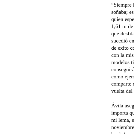
“Siempre 
soñaba; es
quien espe
1,61 m de 
que desfil
sucedió en
de éxito c
con la mi
modelos ti
conseguirá
como ejem
comparte q
vuelta del
Ávila aseg
importa qu
mi lema, s
noviembre 