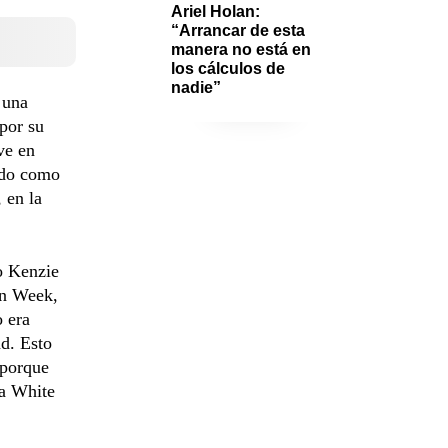
Ariel Holan: 
“Arrancar de esta 
manera no está en 
los cálculos de 
nadie”
 una
por su
ve en
tado como
 en la
o Kenzie
on Week,
o era
ad. Esto
 porque
ha White