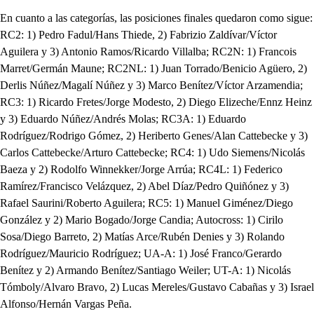
En cuanto a las categorías, las posiciones finales quedaron como sigue:
RC2: 1) Pedro Fadul/Hans Thiede, 2) Fabrizio Zaldívar/Víctor
Aguilera y 3) Antonio Ramos/Ricardo Villalba; RC2N: 1) Francois
Marret/Germán Maune; RC2NL: 1) Juan Torrado/Benicio Agüero, 2)
Derlis Núñez/Magalí Núñez y 3) Marco Benítez/Víctor Arzamendia;
RC3: 1) Ricardo Fretes/Jorge Modesto, 2) Diego Elizeche/Ennz Heinz
y 3) Eduardo Núñez/Andrés Molas; RC3A: 1) Eduardo
Rodríguez/Rodrigo Gómez, 2) Heriberto Genes/Alan Cattebecke y 3)
Carlos Cattebecke/Arturo Cattebecke; RC4: 1) Udo Siemens/Nicolás
Baeza y 2) Rodolfo Winnekker/Jorge Arrúa; RC4L: 1) Federico
Ramírez/Francisco Velázquez, 2) Abel Díaz/Pedro Quiñónez y 3)
Rafael Saurini/Roberto Aguilera; RC5: 1) Manuel Giménez/Diego
González y 2) Mario Bogado/Jorge Candia; Autocross: 1) Cirilo
Sosa/Diego Barreto, 2) Matías Arce/Rubén Denies y 3) Rolando
Rodríguez/Mauricio Rodríguez; UA-A: 1) José Franco/Gerardo
Benítez y 2) Armando Benítez/Santiago Weiler; UT-A: 1) Nicolás
Tómboly/Alvaro Bravo, 2) Lucas Mereles/Gustavo Cabañas y 3) Israel
Alfonso/Hernán Vargas Peña.