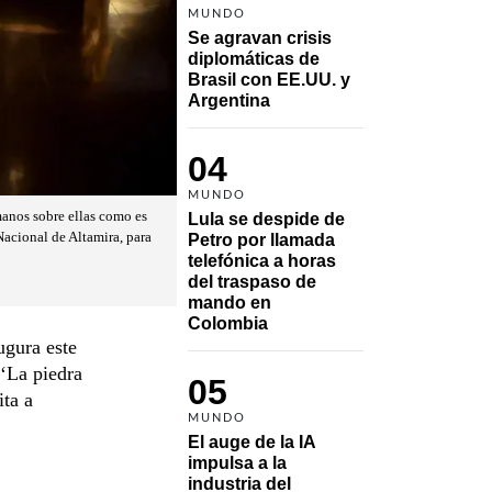
MUNDO
Se agravan crisis 
diplomáticas de 
Brasil con EE.UU. y 
Argentina
04
MUNDO
 manos sobre ellas como es
Lula se despide de 
Nacional de Altamira, para
Petro por llamada 
telefónica a horas 
del traspaso de 
mando en 
Colombia
gura este
 ‘La piedra
05
ita a
MUNDO
El auge de la IA 
impulsa a la 
industria del 