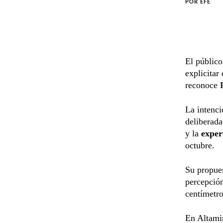
POR
EFE
El público
explicitar
reconoce
La intenci
deliberada
y la
exper
octubre.
Su propues
percepció
centímetro
En Altami