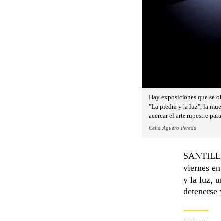
Hay exposiciones que se obs
"La piedra y la luz", la m
acercar el arte rupestre pa
Celia Agüero Pereda
SANTILLAN
viernes en
y la luz, 
detenerse 