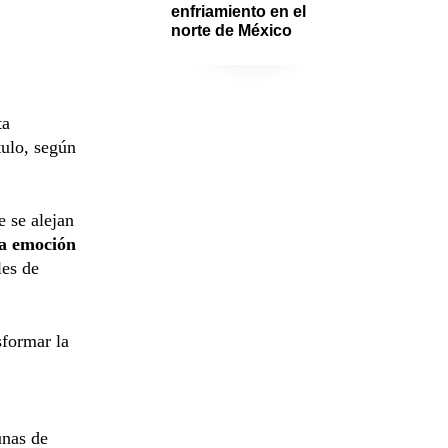
enfriamiento en el 
norte de México
ta
ítulo, según
e se alejan
la emoción
les de
sformar la
unas de