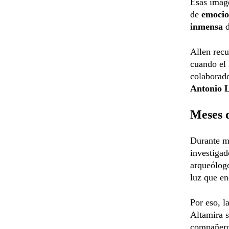
Esas imág
de
emocio
inmensa
d
Allen recu
cuando el
colaborado
Antonio 
Meses 
Durante me
investigad
arqueólogo
luz que en
Por eso, l
Altamira 
compañero