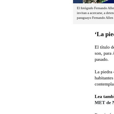
El fotógrafo Fernando Alle
invitan a acercarse, a deten
paraguayo Fernando Allen i
‘La pie
El título 
son, para 
pasado.
La piedra 
habitantes
contemplar
Lea tamb
MET de N