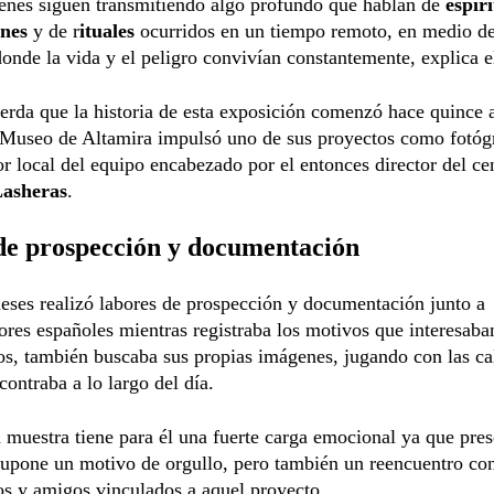
enes siguen transmitiendo algo profundo que hablan de
espir
nes
y de r
ituales
ocurridos en un tiempo remoto, en medio d
onde la vida y el peligro convivían constantemente, explica el
erda que la historia de esta exposición comenzó hace quince 
 Museo de Altamira impulsó uno de sus proyectos como fotóg
r local del equipo encabezado por el entonces director del ce
Lasheras
.
de prospección y documentación
ses realizó labores de prospección y documentación junto a
ores españoles mientras registraba los motivos que interesaba
s, también buscaba sus propias imágenes, jugando con las ca
contraba a lo largo del día.
a muestra tiene para él una fuerte carga emocional ya que pres
supone un motivo de orgullo, pero también un reencuentro co
s y amigos vinculados a aquel proyecto.