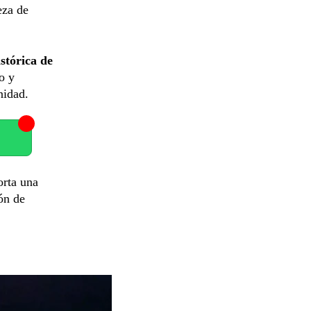
eza de
stórica de
o y
nidad.
orta una
ón de