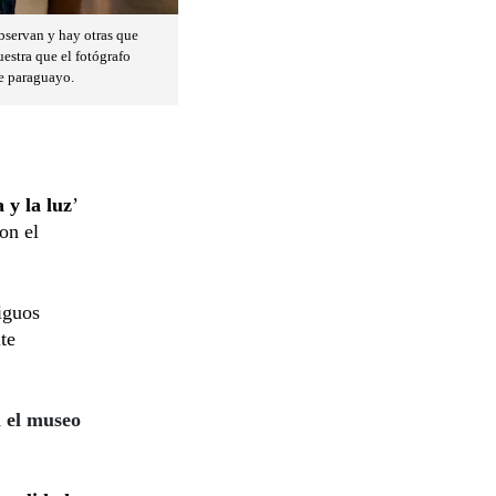
bservan y hay otras que
uestra que el fotógrafo
re paraguayo.
 y la luz
’
on el
iguos
te
 el museo