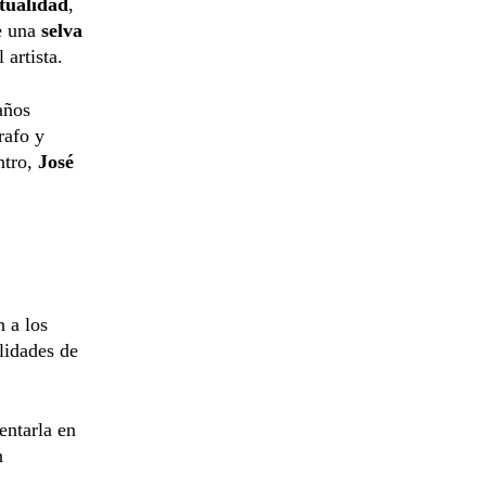
itualidad
,
e una
selva
 artista.
años
rafo y
ntro,
José
n a los
lidades de
entarla en
n