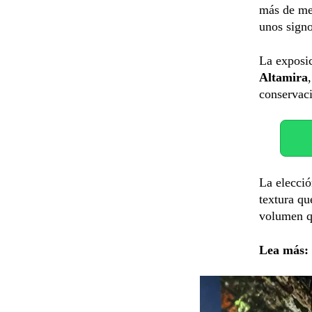
más de met
unos signo
La exposi
Altamira
conservaci
La elecció
textura qu
volumen qu
Lea más: