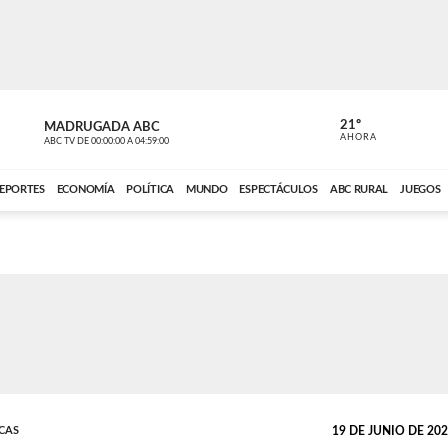
21º
MADRUGADA ABC
MADRUGAD
AHORA
ABC TV
DE
00:00:00
A
04:59:00
ABC CARDINAL 
EPORTES
ECONOMÍA
POLÍTICA
MUNDO
ESPECTÁCULOS
ABC RURAL
JUEGOS
CAS
19 DE JUNIO DE 2026