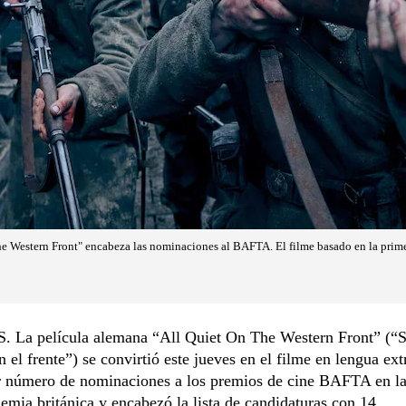
the Western Front" encabeza las nominaciones al BAFTA. El filme basado en la prim
La película alemana “All Quiet On The Western Front” (“S
 el frente”) se convirtió este jueves en el filme en lengua ext
 número de nominaciones a los premios de cine BAFTA en la 
emia británica y encabezó la lista de candidaturas con 14.