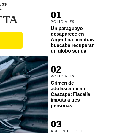
t”
01
AFTA
POLICIALES
Un paraguayo 
desaparece en 
Argentina mientras 
buscaba recuperar 
un globo sonda 
02
POLICIALES
Crimen de 
adolescente en 
Caazapá: Fiscalía 
imputa a tres 
personas 
03
ABC EN EL ESTE