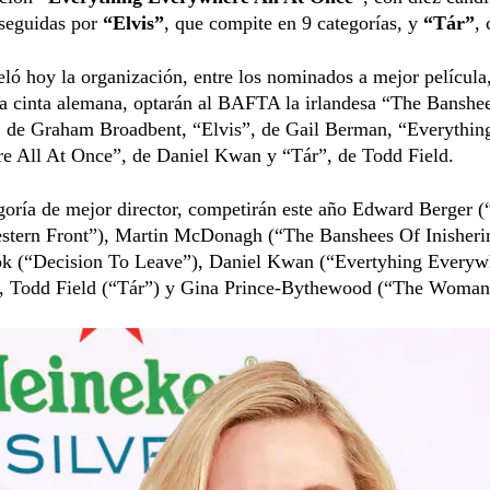
 seguidas por
“Elvis”
, que compite en 9 categorías, y
“Tár”
, 
ló hoy la organización, entre los nominados a mejor películ
da cinta alemana, optarán al BAFTA la irlandesa “The Banshe
”, de Graham Broadbent, “Elvis”, de Gail Berman, “Everythin
e All At Once”, de Daniel Kwan y “Tár”, de Todd Field.
goría de mejor director, competirán este año Edward Berger (
stern Front”), Martin McDonagh (“The Banshees Of Inisherin
 (“Decision To Leave”), Daniel Kwan (“Evertyhing Everyw
, Todd Field (“Tár”) y Gina Prince-Bythewood (“The Woman