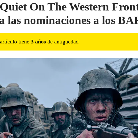
 Quiet On The Western Fron
ra las nominaciones a los B
artículo tiene
3
año
s
de antigüedad