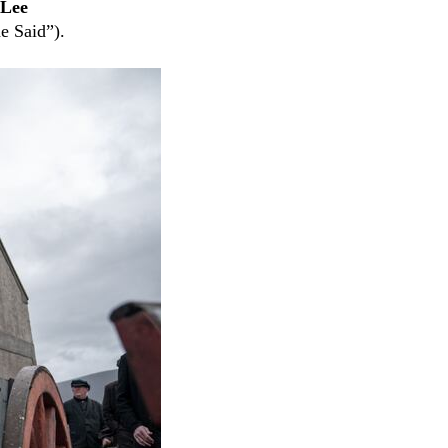
 Lee
e Said”).