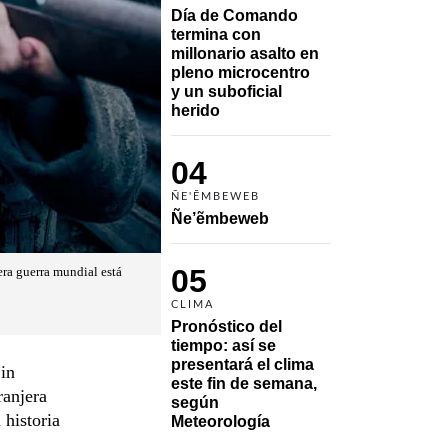
Día de Comando 
termina con 
millonario asalto en 
pleno microcentro 
y un suboficial 
herido
04
ÑE'ẼMBEWEB
Ñe’ẽmbeweb
05
era guerra mundial está
CLIMA
Pronóstico del 
tiempo: así se 
presentará el clima 
in
este fin de semana, 
ranjera
según 
historia
Meteorología