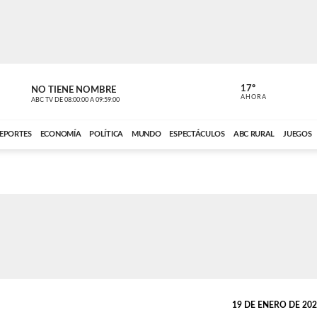
17º
NO TIENE NOMBRE
NO TIENE 
AHORA
ABC TV
DE
08:00:00
A
09:59:00
ABC CARDINAL 
EPORTES
ECONOMÍA
POLÍTICA
MUNDO
ESPECTÁCULOS
ABC RURAL
JUEGOS
19 DE ENERO DE 2023