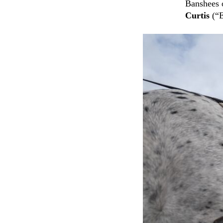
Banshees o
Curtis
(“E