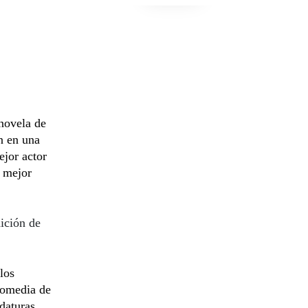
 novela de
n en una
ejor actor
y mejor
ición de
los
comedia de
idaturas