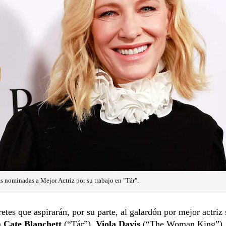
s nominadas a Mejor Actriz por su trabajo en "Tár".
retes que aspirarán, por su parte, al galardón por mejor actriz 
a
Cate Blanchett
(“Tár”),
Viola Davis
(“The Woman King”)