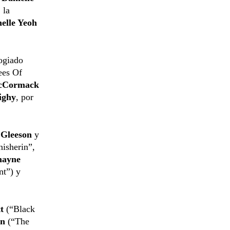
 la
elle Yeoh
logiado
ees Of
cCormack
ighy
, por
Gleeson
y
nisherin”,
mayne
nt”) y
t
(“Black
on
(“The