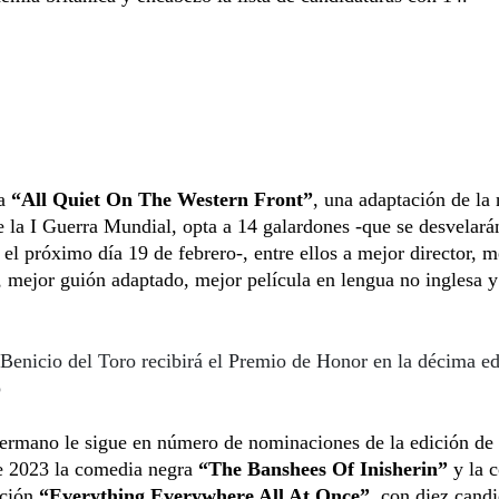
la
“All Quiet On The Western Front”
, una adaptación de la
 la I Guerra Mundial, opta a 14 galardones -que se desvelará
el próximo día 19 de febrero-, entre ellos a mejor director, m
, mejor guión adaptado, mejor película en lengua no inglesa 
Benicio del Toro recibirá el Premio de Honor en la décima ed
o
ermano le sigue en número de nominaciones de la edición de 
 2023 la comedia negra
“The Banshees Of Inisherin”
y la 
cción
“Everything Everywhere All At Once”
, con diez cand