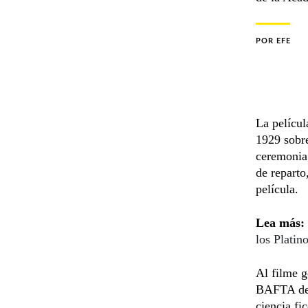
POR
EFE
La pelícu
1929 sobre
ceremonia 
de reparto
película.
Lea más:
los Platin
Al filme g
BAFTA de
ciencia fi