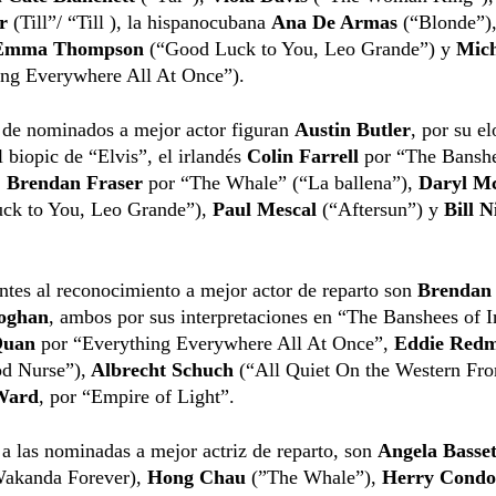
er
(Till”/ “Till ), la hispanocubana
Ana De Armas
(“Blonde”),
Emma Thompson
(“Good Luck to You, Leo Grande”) y
Mich
ing Everywhere All At Once”).
a de nominados a mejor actor figuran
Austin Butler
, por su e
l biopic de “Elvis”, el irlandés
Colin Farrell
por “The Bansh
,
Brendan Fraser
por “The Whale” (“La ballena”),
Daryl M
ck to You, Leo Grande”),
Paul Mescal
(“Aftersun”) y
Bill N
ntes al reconocimiento a mejor actor de reparto son
Brendan 
oghan
, ambos por sus interpretaciones en “The Banshees of I
Quan
por “Everything Everywhere All At Once”,
Eddie Red
d Nurse”),
Albrecht Schuch
(“All Quiet On the Western Fro
Ward
, por “Empire of Light”.
a las nominadas a mejor actriz de reparto, son
Angela Basset
Wakanda Forever),
Hong Chau
(”The Whale”),
Herry Cond