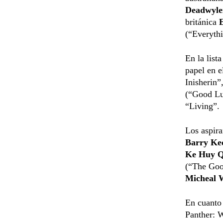
Deadwyl
británica
(“Everyth
En la list
papel en e
Inisherin”
(“Good Lu
“Living”.
Los aspira
Barry Ke
Ke Huy 
(“The Goo
Micheal 
En cuanto 
Panther: 