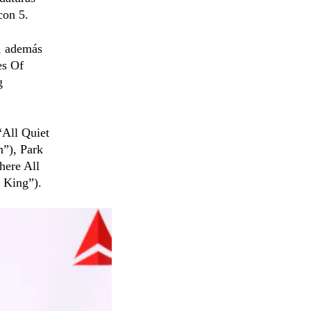
con 5.
a, además
es Of
g
“All Quiet
”), Park
here All
 King”).