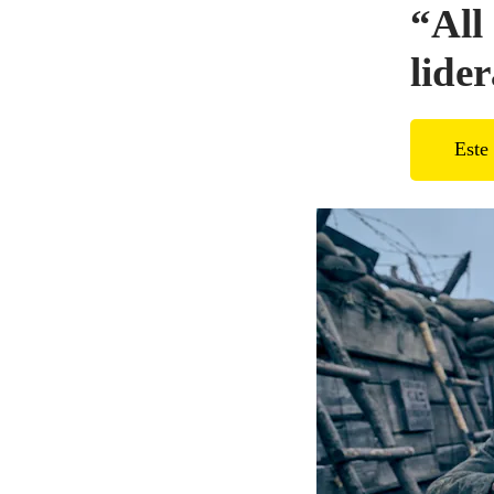
“All
lide
Este 