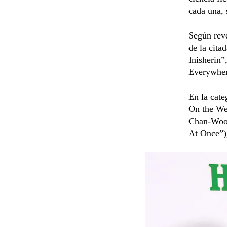
cada una,
Según reve
de la cita
Inisherin
Everywher
En la cate
On the We
Chan-Wook
At Once”)