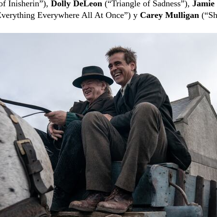
f Inisherin”),
Dolly DeLeon
(“Triangle of Sadness”),
Jamie
verything Everywhere All At Once”) y
Carey Mulligan
(“Sh