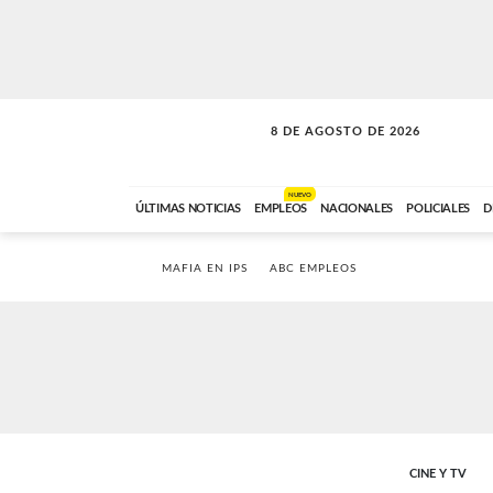
8 DE AGOSTO DE 2026
CONEXIÓN ROMANCE
ABC FM
09:00 A 11:59
NUEVO
ÚLTIMAS NOTICIAS
EMPLEOS
NACIONALES
POLICIALES
D
MAFIA EN IPS
ABC EMPLEOS
CINE Y TV