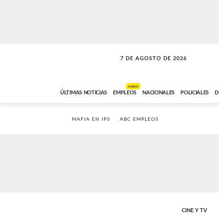
7 DE AGOSTO DE 2026
SOLO MÚSICA
ABC FM
00:00 A 05:59
NUEVO
ÚLTIMAS NOTICIAS
EMPLEOS
NACIONALES
POLICIALES
D
MAFIA EN IPS
ABC EMPLEOS
CINE Y TV