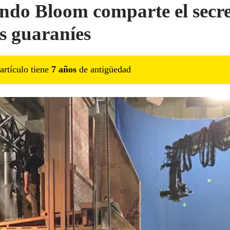
ndo Bloom comparte el secr
os guaraníes
artículo tiene
7
año
s
de antigüedad