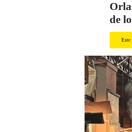
Orla
de l
Este 