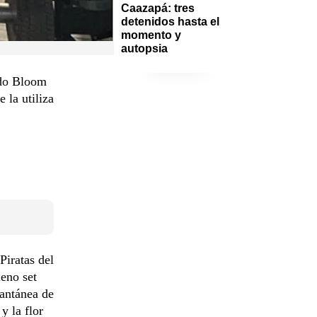
Caazapá: tres 
detenidos hasta el 
momento y 
autopsia
ndo Bloom
 la utiliza
Piratas del
leno set
tantánea de
y la flor