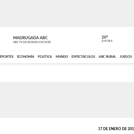
20º
MADRUGADA ABC
MADRUGAD
AHORA
ABC TV
DE
00:00:00
A
04:59:00
ABC CARDINAL 
EPORTES
ECONOMÍA
POLÍTICA
MUNDO
ESPECTÁCULOS
ABC RURAL
JUEGOS
17 DE ENERO DE 2019