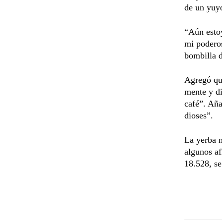
de un yuy
“Aún estoy
mi poderos
bombilla d
Agregó que
mente y di
café”. Aña
dioses”.
La yerba m
algunos af
18.528, se