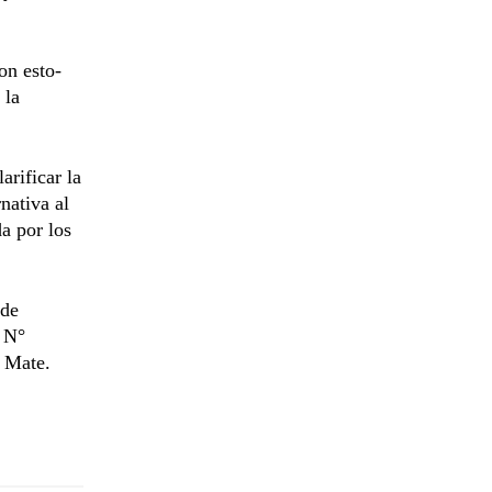
on esto-
 la
arificar la
nativa al
a por los
 de
o N°
a Mate.