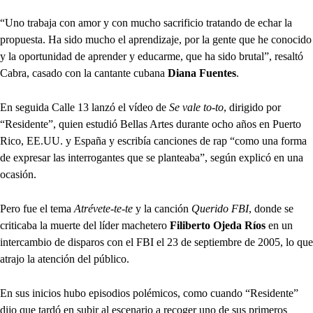
“Uno trabaja con amor y con mucho sacrificio tratando de echar la
propuesta. Ha sido mucho el aprendizaje, por la gente que he conocido
y la oportunidad de aprender y educarme, que ha sido brutal”, resaltó
Cabra, casado con la cantante cubana
Diana Fuentes
.
En seguida Calle 13 lanzó el vídeo de
Se vale to-to
, dirigido por
“Residente”, quien estudió Bellas Artes durante ocho años en Puerto
Rico, EE.UU. y España y escribía canciones de rap “como una forma
de expresar las interrogantes que se planteaba”, según explicó en una
ocasión.
Pero fue el tema
Atrévete-te-te
y la canción
Querido FBI
, donde se
criticaba la muerte del líder machetero
Filiberto Ojeda Ríos
en un
intercambio de disparos con el FBI el 23 de septiembre de 2005, lo que
atrajo la atención del público.
En sus inicios hubo episodios polémicos, como cuando “Residente”
dijo que tardó en subir al escenario a recoger uno de sus primeros