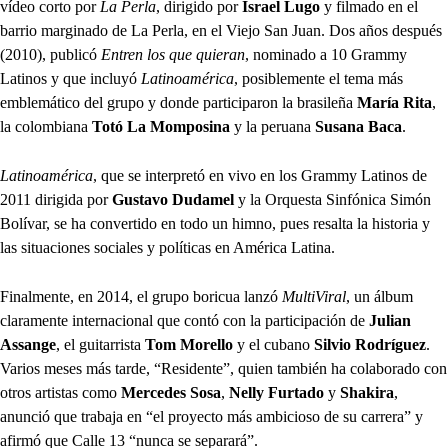
vídeo corto por
La Perla
, dirigido por
Israel Lugo
y filmado en el
barrio marginado de La Perla, en el Viejo San Juan. Dos años después
(2010), publicó
Entren los que quieran
, nominado a 10 Grammy
Latinos y que incluyó
Latinoamérica
, posiblemente el tema más
emblemático del grupo y donde participaron la brasileña
María Rita
,
la colombiana
Totó La Momposina
y la peruana
Susana Baca
.
Latinoamérica
, que se interpretó en vivo en los Grammy Latinos de
2011 dirigida por
Gustavo Dudamel
y la Orquesta Sinfónica Simón
Bolívar, se ha convertido en todo un himno, pues resalta la historia y
las situaciones sociales y políticas en América Latina.
Finalmente, en 2014, el grupo boricua lanzó
MultiViral
, un álbum
claramente internacional que contó con la participación de
Julian
Assange
, el guitarrista
Tom Morello
y el cubano
Silvio Rodríguez
.
Varios meses más tarde, “Residente”, quien también ha colaborado con
otros artistas como
Mercedes Sosa
,
Nelly Furtado
y
Shakira
,
anunció que trabaja en “el proyecto más ambicioso de su carrera” y
afirmó que Calle 13 “nunca se separará”.