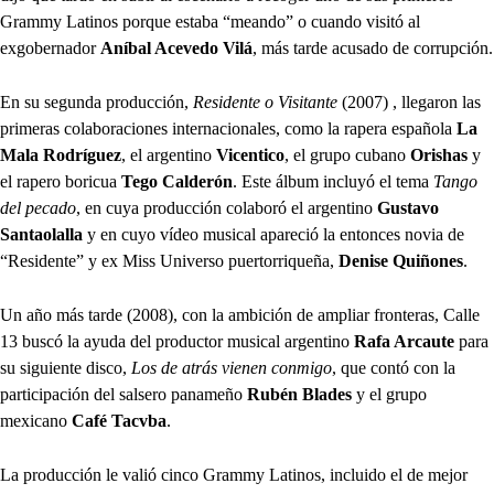
Grammy Latinos porque estaba “meando” o cuando visitó al
exgobernador
Aníbal Acevedo Vilá
, más tarde acusado de corrupción.
En su segunda producción,
Residente o Visitante
(2007) , llegaron las
primeras colaboraciones internacionales, como la rapera española
La
Mala Rodríguez
, el argentino
Vicentico
, el grupo cubano
Orishas
y
el rapero boricua
Tego Calderón
. Este álbum incluyó el tema
Tango
del pecado
, en cuya producción colaboró el argentino
Gustavo
Santaolalla
y en cuyo vídeo musical apareció la entonces novia de
“Residente” y ex Miss Universo puertorriqueña,
Denise Quiñones
.
Un año más tarde (2008), con la ambición de ampliar fronteras, Calle
13 buscó la ayuda del productor musical argentino
Rafa Arcaute
para
su siguiente disco,
Los de atrás vienen conmigo
, que contó con la
participación del salsero panameño
Rubén Blades
y el grupo
mexicano
Café Tacvba
.
La producción le valió cinco Grammy Latinos, incluido el de mejor