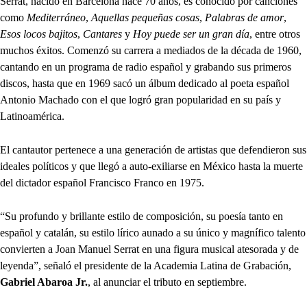
Serrat, nacido en Barcelona hace 70 años, es conocido por canciones
como
Mediterráneo
,
Aquellas pequeñas cosas
,
Palabras de amor
,
Esos locos bajitos
,
Cantares
y
Hoy puede ser un gran día
, entre otros
muchos éxitos. Comenzó su carrera a mediados de la década de 1960,
cantando en un programa de radio español y grabando sus primeros
discos, hasta que en 1969 sacó un álbum dedicado al poeta español
Antonio Machado con el que logró gran popularidad en su país y
Latinoamérica.
El cantautor pertenece a una generación de artistas que defendieron sus
ideales políticos y que llegó a auto-exiliarse en México hasta la muerte
del dictador español Francisco Franco en 1975.
“Su profundo y brillante estilo de composición, su poesía tanto en
español y catalán, su estilo lírico aunado a su único y magnífico talento
convierten a Joan Manuel Serrat en una figura musical atesorada y de
leyenda”, señaló el presidente de la Academia Latina de Grabación,
Gabriel Abaroa Jr.
, al anunciar el tributo en septiembre.