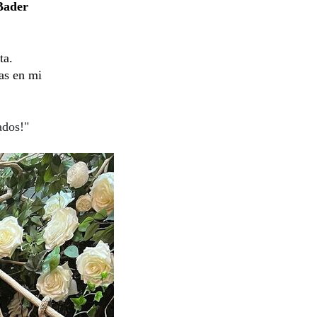
Bader
ta.
as en mi
ados!"