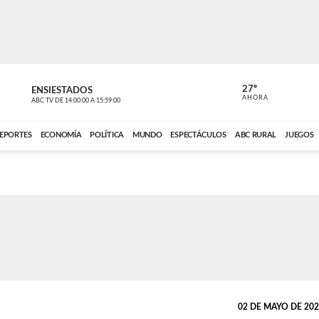
27º
ENSIESTADOS
PERIODÍST
AHORA
ABC TV
DE
14:00:00
A
15:59:00
ABC CARDINAL 
EPORTES
ECONOMÍA
POLÍTICA
MUNDO
ESPECTÁCULOS
ABC RURAL
JUEGOS
02 DE MAYO DE 2023