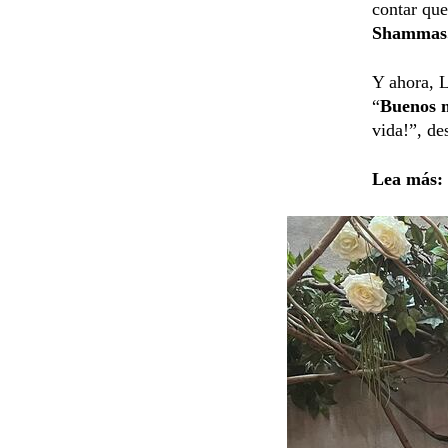
contar que
Shammas
Y ahora, L
“
Buenos 
vida!”, des
Lea más: