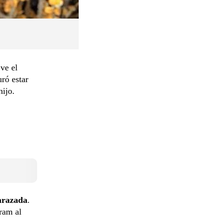
ve el
ró estar
hijo.
razada
.
ram al