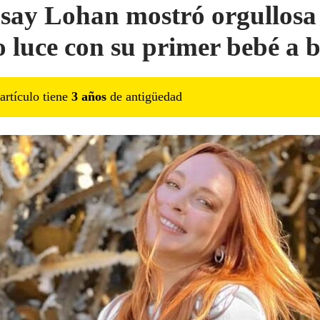
say Lohan mostró orgullosa
 luce con su primer bebé a 
artículo tiene
3
año
s
de antigüedad