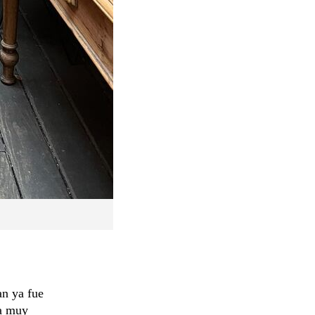
an ya fue
ta muy