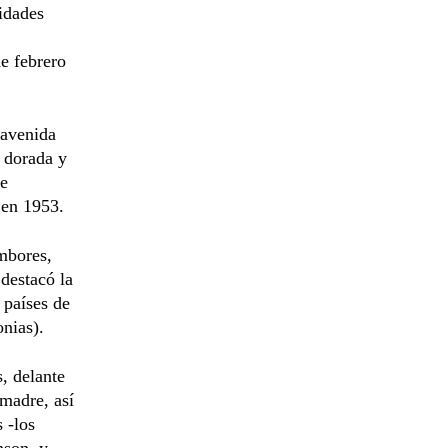
ridades
de febrero
 avenida
 dorada y
ue
 en 1953.
ambores,
 destacó la
 países de
nias).
, delante
 madre, así
 -los
nson, y