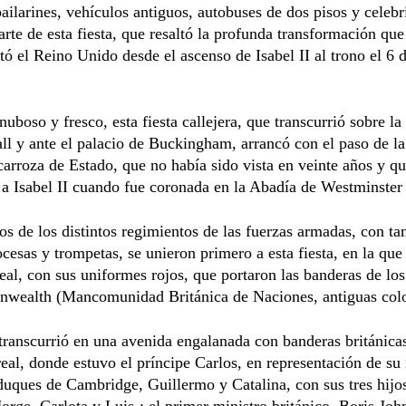
ailarines, vehículos antiguos, autobuses de dos pisos y celeb
rte de esta fiesta, que resaltó la profunda transformación que
ó el Reino Unido desde el ascenso de Isabel II al trono el 6 
nuboso y fresco, esta fiesta callejera, que transcurrió sobre la
l y ante el palacio de Buckingham, arrancó con el paso de la
carroza de Estado, que no había sido vista en veinte años y q
 a Isabel II cuando fue coronada en la Abadía de Westminster
s de los distintos regimientos de las fuerzas armadas, con t
ocesas y trompetas, se unieron primero a esta fiesta, en la que
al, con sus uniformes rojos, que portaron las banderas de los
wealth (Mancomunidad Británica de Naciones, antiguas colo
 transcurrió en una avenida engalanada con banderas británicas
real, donde estuvo el príncipe Carlos, en representación de su
uques de Cambridge, Guillermo y Catalina, con sus tres hijos
Jorge, Carlota y Luis-; el primer ministro británico, Boris Joh