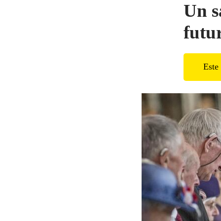
Un s
futu
Este 