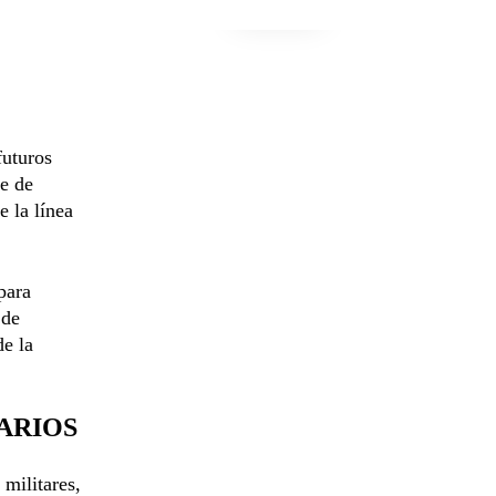
futuros
ue de
e la línea
para
 de
de la
ARIOS
 militares,