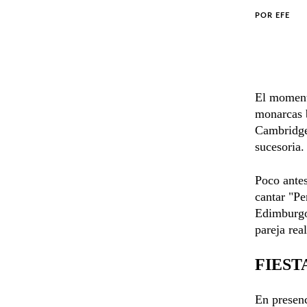
POR
EFE
El momento
monarcas b
Cambridge 
sucesoria.
Poco antes
cantar "Pe
Edimburgo,
pareja real
FIEST
En presenc