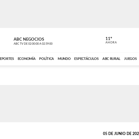
11º
ABC NEGOCIOS
VOCES DEL
AHORA
ABC TV
DE
02:00:00
A
02:59:00
ABC CARDINAL 
EPORTES
ECONOMÍA
POLÍTICA
MUNDO
ESPECTÁCULOS
ABC RURAL
JUEGOS
05 DE JUNIO DE 2022