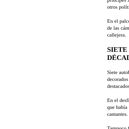
otros polít
En el palc
de las cám
callejera.
SIETE
DÉCA
Siete auto
decorados 
destacados
En el desf
que había 
cantantes.
Tampoco fa