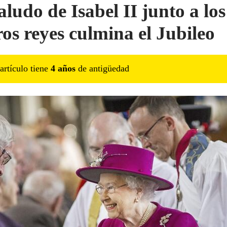
aludo de Isabel II junto a los
ros reyes culmina el Jubileo
artículo tiene
4
año
s
de antigüedad