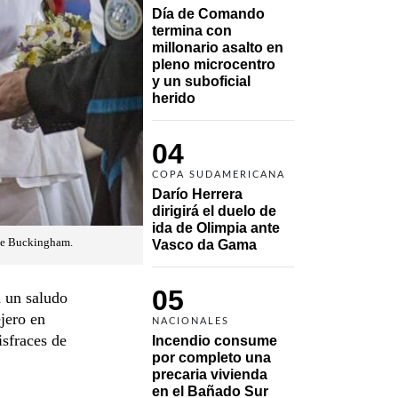
Día de Comando 
termina con 
millonario asalto en 
pleno microcentro 
y un suboficial 
herido
04
COPA SUDAMERICANA
Darío Herrera 
dirigirá el duelo de 
ida de Olimpia ante 
o de Buckingham.
Vasco da Gama 
05
 un saludo
ejero en
NACIONALES
isfraces de
Incendio consume 
por completo una 
precaria vivienda 
en el Bañado Sur