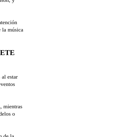
atención
e la música
IETE
 al estar
eventos
, mientras
delos o
n de la