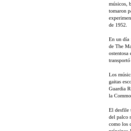
músicos, b
tomaron pa
experiment
de 1952.
En un día 
de The Mal
ostentosa 
transportó
Los músico
gaitas esc
Guardia Re
la Common
El desfile
del palco 
como los d
príncipes 