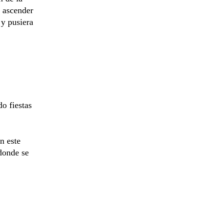
l ascender
 y pusiera
o fiestas
n este
donde se