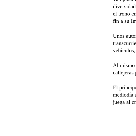
diversidad
el trono e
fin a su I
Unos auto
transcurri
vehículos,
Al mismo t
callejeras
El príncip
mediodía a
juega al c