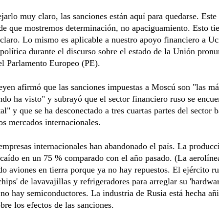
jarlo muy claro, las sanciones están aquí para quedarse. Este 
e que mostremos determinación, no apaciguamiento. Esto ti
claro. Lo mismo es aplicable a nuestro apoyo financiero a Uc
 política durante el discurso sobre el estado de la Unión pron
el Parlamento Europeo (PE).
eyen afirmó que las sanciones impuestas a Moscú son "las má
do ha visto" y subrayó que el sector financiero ruso se encue
tal" y que se ha desconectado a tres cuartas partes del sector 
os mercados internacionales.
empresas internacionales han abandonado el país. La producc
caído en un 75 % comparado con el año pasado. (La aerolíne
do aviones en tierra porque ya no hay repuestos. El ejército ru
hips' de lavavajillas y refrigeradores para arreglar su 'hardwar
no hay semiconductores. La industria de Rusia está hecha añi
bre los efectos de las sanciones.