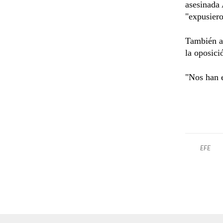
asesinada 
"expusiero
También a
la oposici
"Nos han e
EFE