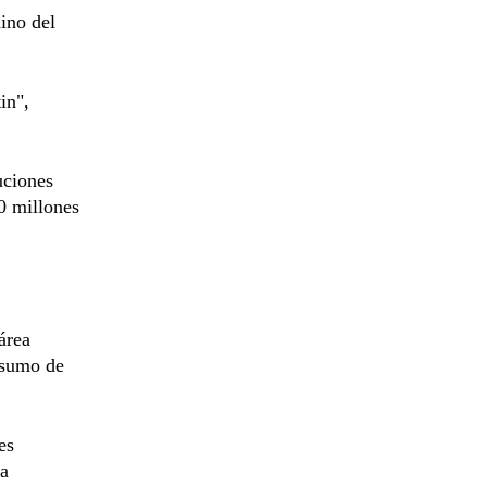
ino del
in",
uciones
0 millones
área
onsumo de
es
ta