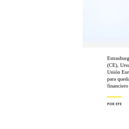
Estrasburg
(CE), Ursu
Unión Euro
para queda
financiero
POR
EFE