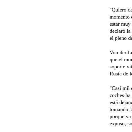
"Quiero de
momento d
estar muy 
declaró la
el pleno d
Von der L
que el mun
soporte vi
Rusia de l
"Casi mil 
coches ha 
está dejan
tomando 'c
porque ya 
expuso, so