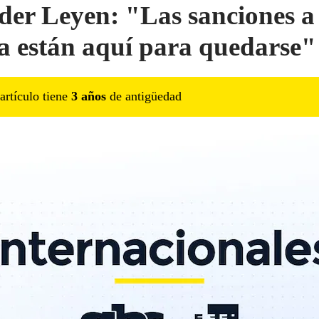
der Leyen: "Las sanciones a
a están aquí para quedarse"
artículo tiene
3
año
s
de antigüedad