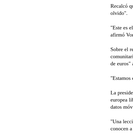
Recalcó qu
olvido".
"Este es e
afirmó Vo
Sobre el r
comunitar
de euros" 
"Estamos e
La preside
europea li
datos móvi
"Una lecci
conocen a 