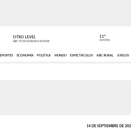
11º
OTRO LEVEL
VOCES DEL
AHORA
ABC TV
DE
03:00:00
A
04:59:00
ABC CARDINAL 
EPORTES
ECONOMÍA
POLÍTICA
MUNDO
ESPECTÁCULOS
ABC RURAL
JUEGOS
14 DE SEPTIEMBRE DE 2022