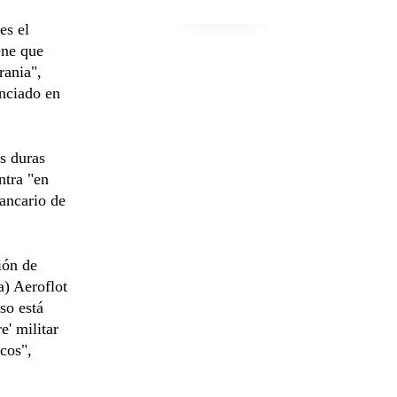
es el
ene que
rania",
unciado en
s duras
ntra "en
bancario de
ión de
a) Aeroflot
so está
e' militar
cos",