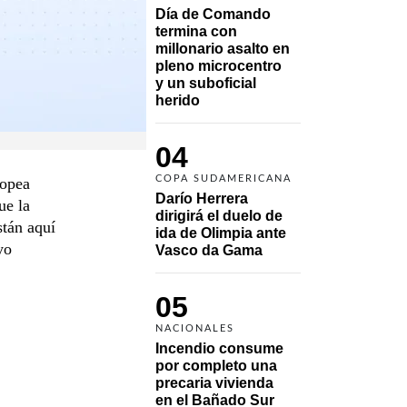
Día de Comando 
termina con 
millonario asalto en 
pleno microcentro 
y un suboficial 
herido
04
COPA SUDAMERICANA
ropea
Darío Herrera 
ue la
dirigirá el duelo de 
stán aquí
ida de Olimpia ante 
yo
Vasco da Gama 
05
NACIONALES
Incendio consume 
por completo una 
precaria vivienda 
en el Bañado Sur