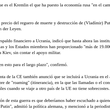
e es el Kremlin el que ha puesto la economía rusa "en el cam
l precio del reguero de muerte y destrucción de (Vladímir) Put
n der Leyen.
espaldo financiero a Ucrania, indicó que hasta ahora las instit
ias y los Estados miembros han proporcionado "más de 19.00
a Kiev, sin contar el apoyo militar.
n esto para el largo plazo", confirmó.
nta de la CE también anunció que se incluirá a Ucrania en el 
bre de "roaming" (itinerancia), en la que las llamadas o el c
les cuando se viaje a otro país de la UE no tiene sobrecostes.
ón de esta guerra es que deberíamos haber escuchado a quien
Putin", admitió la política alemana, y mencionó a la periodis