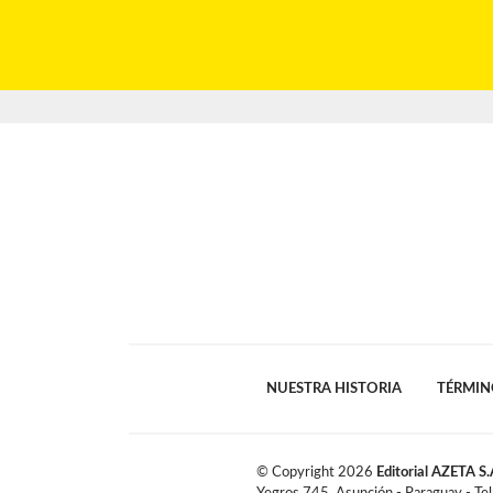
NUESTRA HISTORIA
TÉRMIN
© Copyright
2026
Editorial AZETA S.
Yegros 745, Asunción - Paraguay - Te