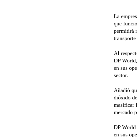
La empres
que funci
permitirá 
transporte
Al respect
DP World,
en sus ope
sector.
Añadió que
dióxido d
masificar 
mercado p
DP World s
en sus ope