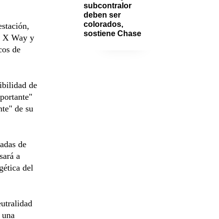
subcontralor 
deben ser 
colorados, 
stación,
sostiene Chase
el X Way y
cos de
ibilidad de
portante"
nte" de su
ladas de
sará a
gética del
utralidad
o una