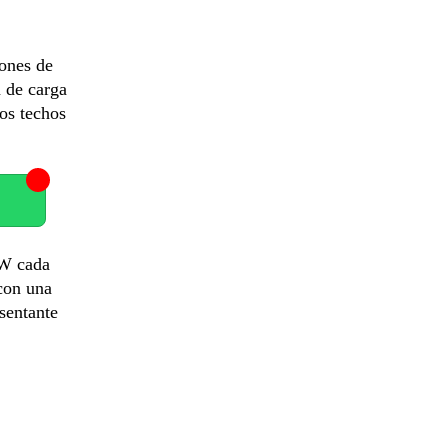
lones de
n de carga
los techos
KW cada
con una
esentante