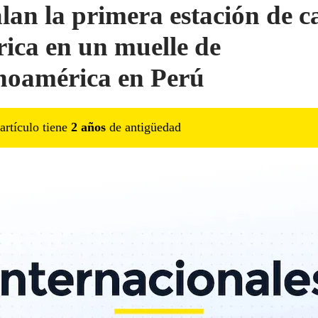
alan la primera estación de c
trica en un muelle de
noamérica en Perú
artículo tiene
2
año
s
de antigüedad