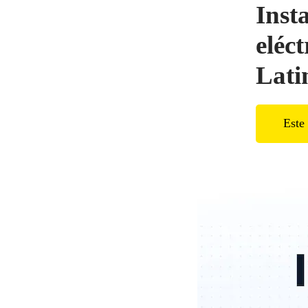
Inst
eléc
Lati
Este 