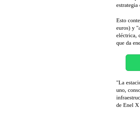
estrategia
Esto conte
euros) y "
eléctrica,
que da ene
"La estac
uno, conso
infraestru
de Enel X