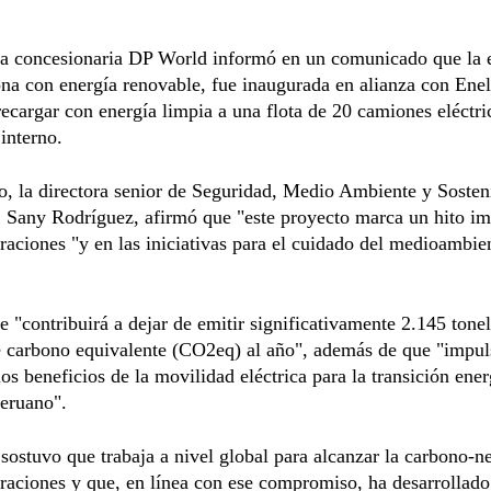
a concesionaria DP World informó en un comunicado que la e
ona con energía renovable, fue inaugurada en alianza con En
recargar con energía limpia a una flota de 20 camiones eléctri
 interno.
o, la directora senior de Seguridad, Medio Ambiente y Sosten
 Sany Rodríguez, afirmó que "este proyecto marca un hito im
raciones "y en las iniciativas para el cuidado del medioambie
 "contribuirá a dejar de emitir significativamente 2.145 tone
e carbono equivalente (CO2eq) al año", además de que "impul
los beneficios de la movilidad eléctrica para la transición ener
eruano".
ostuvo que trabaja a nivel global para alcanzar la carbono-ne
raciones y que, en línea con ese compromiso, ha desarrollad