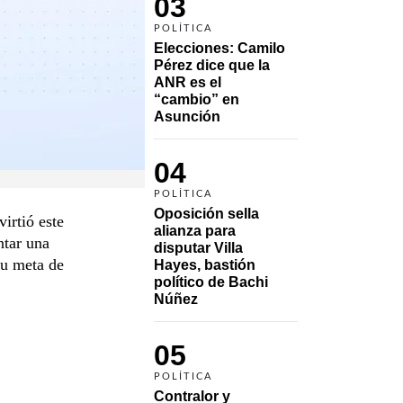
03
POLÍTICA
Elecciones: Camilo 
Pérez dice que la 
ANR es el 
“cambio” en 
Asunción 
04
POLÍTICA
Oposición sella 
irtió este
alianza para 
ntar una
disputar Villa 
su meta de
Hayes, bastión 
político de Bachi 
Núñez
05
POLÍTICA
Contralor y 