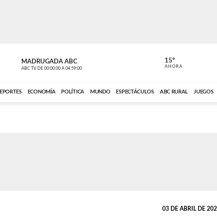
15º
MADRUGADA ABC
MADRUGAD
AHORA
ABC TV
DE
00:00:00
A
04:59:00
ABC CARDINAL 
EPORTES
ECONOMÍA
POLÍTICA
MUNDO
ESPECTÁCULOS
ABC RURAL
JUEGOS
03 DE ABRIL DE 2024