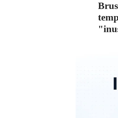
Brus
temp
"inu