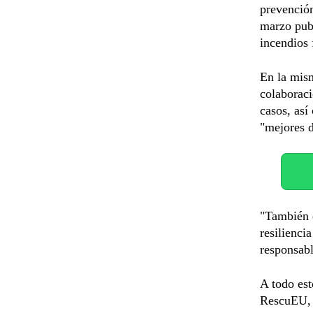
prevención
marzo pub
incendios 
En la mism
colaboraci
casos, así
"mejores d
"También 
resilienci
responsabl
A todo est
RescuEU, q