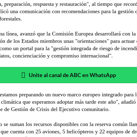
, preparación, respuesta y restauración", al tiempo que recor
licó una comunicación con recomendaciones para la gestión 
forestales.
a línea, avanzó que la Comisión Europea desarrollará con la
ón de los Estados miembros unas "orientaciones" para actuar 
 como un portal para la "gestión integrada de riesgo de incend
atos, concienciación y compromiso internacional".
Unite al canal de ABC en WhatsApp
estamos preparando un nuevo marco europeo integrado para l
a climática que esperamos adoptar más tarde este año", añadió 
e de Gestión de Crisis del Ejecutivo comunitario.
o se suman los recursos disponibles con la reserva común ll
ue cuenta con 25 aviones, 5 helicópteros y 22 equipos de d