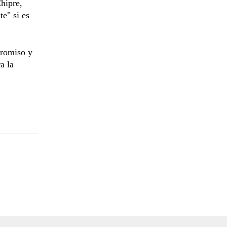
hipre,
e" si es
promiso y
a la