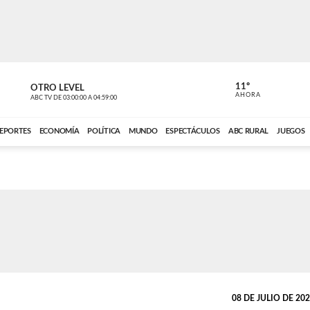
11º
OTRO LEVEL
VOCES DEL
AHORA
ABC TV
DE
03:00:00
A
04:59:00
ABC CARDINAL 
EPORTES
ECONOMÍA
POLÍTICA
MUNDO
ESPECTÁCULOS
ABC RURAL
JUEGOS
08 DE JULIO DE 2026