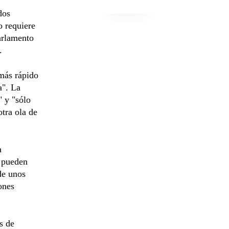
dos
o requiere
arlamento
.
 más rápido
a". La
" y "sólo
otra ola de
a
e pueden
de unos
ones
s de