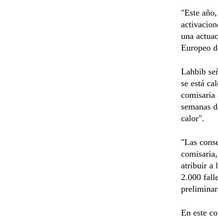
"Este año
activacion
una actuac
Europeo de
Lahbib señ
se está ca
comisaria 
semanas de
calor".
"Las conse
comisaria,
atribuir a
2.000 fall
preliminar
En este co