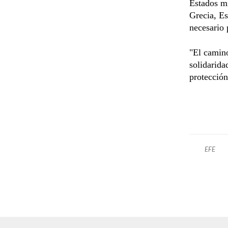
Estados m
Grecia, Es
necesario 
"El camin
solidarida
protección
EFE