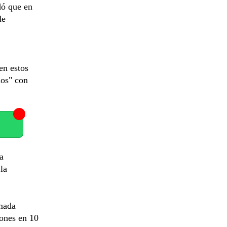
dó que en
de
en estos
ios" con
a
la
amada
rones en 10