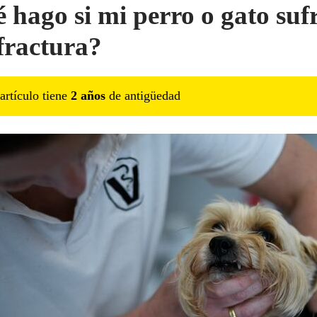
 hago si mi perro o gato suf
fractura?
artículo tiene
2
año
s
de antigüedad