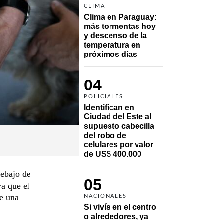
CLIMA
Clima en Paraguay: 
más tormentas hoy 
y descenso de la 
temperatura en 
próximos días
04
POLICIALES
Identifican en 
Ciudad del Este al 
supuesto cabecilla 
del robo de 
celulares por valor 
de US$ 400.000
debajo de
05
ya que el
te una
NACIONALES
Si vivís en el centro 
o alrededores, ya 