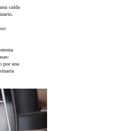
 una caída
inario.
mir
ntenta
usas:
o por una
rinaria