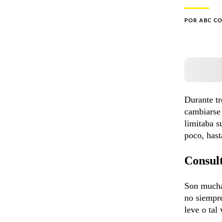
POR
ABC C
Durante tr
cambiarse 
limitaba s
poco, hast
Consult
Son muchas
no siempre
leve o tal