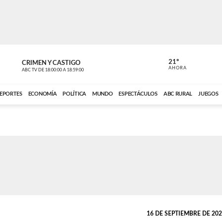
21º
CRIMEN Y CASTIGO
NOTICIERO
AHORA
ABC TV
DE
18:00:00
A
18:59:00
ABC CARDINAL 
EPORTES
ECONOMÍA
POLÍTICA
MUNDO
ESPECTÁCULOS
ABC RURAL
JUEGOS
16 DE SEPTIEMBRE DE 2023