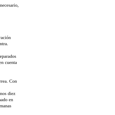
 necesario,
ración
ntra.
reparados
en cuenta
orrea. Con
unos diez
nado en
semanas