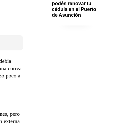
podés renovar tu 
cédula en el Puerto 
de Asunción
 debía
una correa
rzo poco a
nes, pero
ón externa