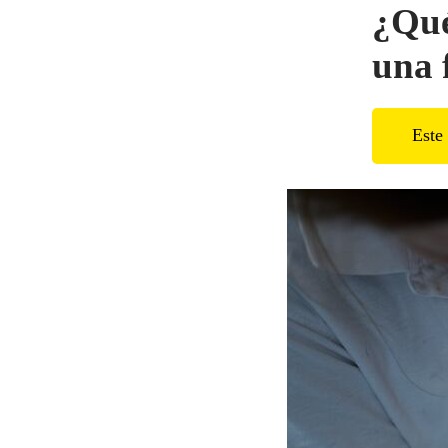
¿Qué
una 
Este 