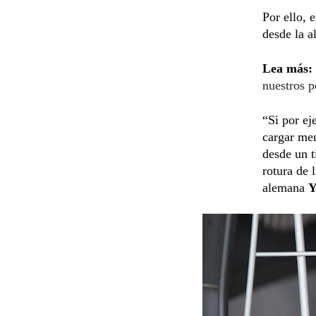
Por ello, 
desde la a
Lea más:
nuestros p
“Si por e
cargar men
desde un t
rotura de 
alemana
Y