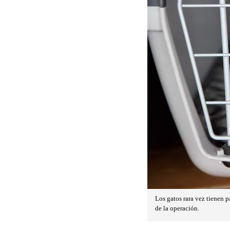
Los gatos rara vez tienen 
de la operación.