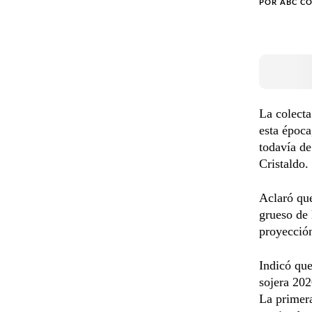
POR
ABC C
La colecta
esta época
todavía de
Cristaldo.
Aclaró que
grueso de 
proyección
Indicó qu
sojera 202
La primera