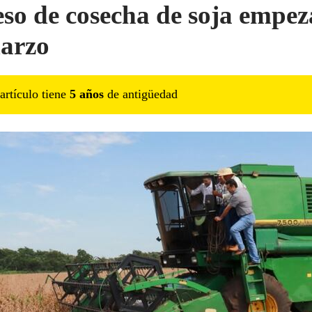
so de cosecha de soja empez
arzo
artículo tiene
5
año
s
de antigüedad