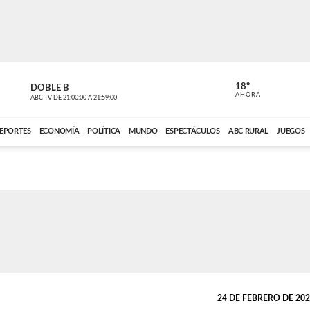
18º
DOBLE B
DE TODO 
AHORA
ABC TV
DE
21:00:00
A
21:59:00
ABC CARDINAL 
EPORTES
ECONOMÍA
POLÍTICA
MUNDO
ESPECTÁCULOS
ABC RURAL
JUEGOS
24 DE FEBRERO DE 2021