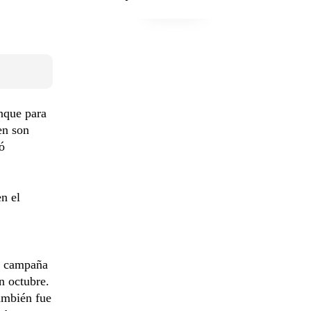
unque para
en son
ó
n el
a campaña
n octubre.
también fue