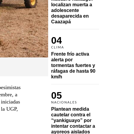
localizan muerta a 
adolescente 
desaparecida en 
Caazapá 
04
CLIMA
Frente frío activa 
alerta por 
tormentas fuertes y 
ráfagas de hasta 90 
km/h
pesimistas
05
embre, a
 iniciadas
NACIONALES
e la UGP,
Plantean medida 
cautelar contra el 
“yankiguayo” por 
intentar contactar a 
ayoreos aislados