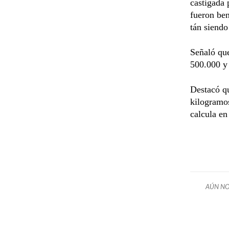
castigada 
fueron ben
tán siendo
Señaló que
500.000 y 
Destacó q
kilogramos
calcula en
AÚN NO