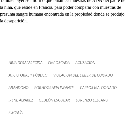
También ayer se informó que faltan las muestras de ADN del padre de
la niña, que reside en Francia, para poder comparar con muestras de
presunta sangre humana encontrada en la propiedad donde se produjo
la desaparición.
NIÑA DESAPARECIDA
EMBOSCADA
ACUSACION
JUICIO ORAL Y PÚBLICO
VIOLACIÓN DEL DEBER DE CUIDADO
ABANDONO
PORNOGRAFÍA INFANTIL
CARLOS MALDONADO
IRENE ÁLVAREZ
GEDEÓN ESCOBAR
LORENZO LEZCANO
FISCALÍA