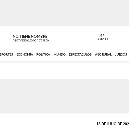
14º
NO TIENE NOMBRE
ABC RURAL
AHORA
ABC TV
DE
06:00:00
A
07:59:00
ABC CARDINAL 
EPORTES
ECONOMÍA
POLÍTICA
MUNDO
ESPECTÁCULOS
ABC RURAL
JUEGOS
18 DE JULIO DE 2021