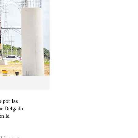
 por las
ar Delgado
en la