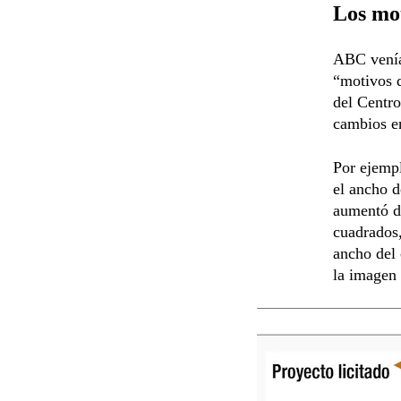
Los mot
ABC venía 
“motivos 
del Centr
cambios en
Por ejempl
el ancho d
aumentó de
cuadrados,
ancho del
la imagen 