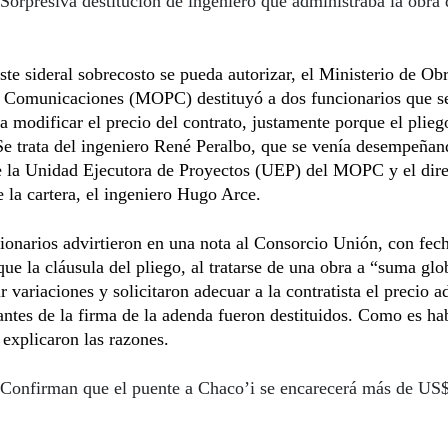
Sorpresiva destitución de ingeniero que administraba la obra 
ste sideral sobrecosto se pueda autorizar, el Ministerio de Ob
y Comunicaciones (MOPC) destituyó a dos funcionarios que s
a modificar el precio del contrato, justamente porque el plieg
Se trata del ingeniero René Peralbo, que se venía desempeña
e la Unidad Ejecutora de Proyectos (UEP) del MOPC y el dire
e la cartera, el ingeniero Hugo Arce.
ionarios advirtieron en una nota al Consorcio Unión, con fech
ue la cláusula del pliego, al tratarse de una obra a “suma glo
ir variaciones y solicitaron adecuar a la contratista el precio 
antes de la firma de la adenda fueron destituidos. Como es hab
xplicaron las razones.
Confirman que el puente a Chaco’i se encarecerá más de US