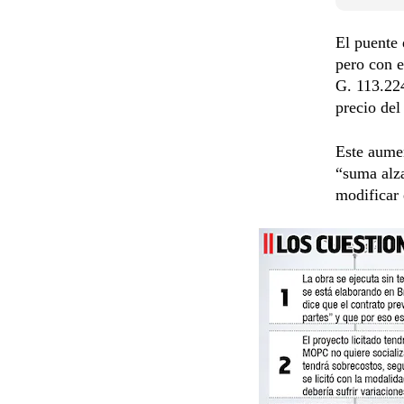
El puente
pero con e
G. 113.224
precio del
Este aumen
“suma alza
modificar 