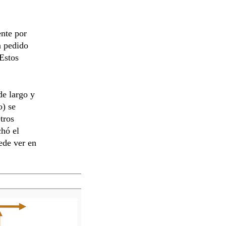
nte por
a pedido
Estos
de largo y
o) se
tros
chó el
ede ver en