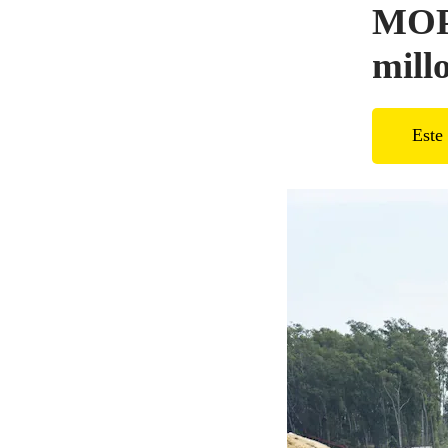
MOPC
mill
Este 