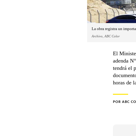
La obra registra un import
Archivo, ABC Color
El Minist
adenda N° 
tendrá el 
documento,
horas de l
POR
ABC C