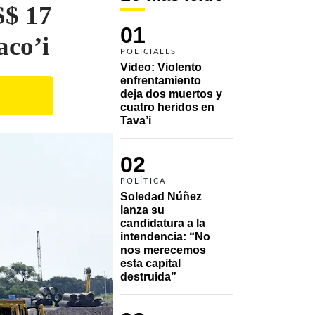
S$ 17
01
aco’i
POLICIALES
Video: Violento 
enfrentamiento 
deja dos muertos y 
cuatro heridos en 
Tava’i
02
POLÍTICA
Soledad Núñez 
lanza su 
candidatura a la 
intendencia: “No 
nos merecemos 
esta capital 
destruida”