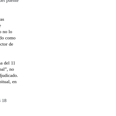
del puente
ras
e
o no lo
ndo como
ctor de
a del 11
bal”, no
adjudicado.
itual, en
$ 18