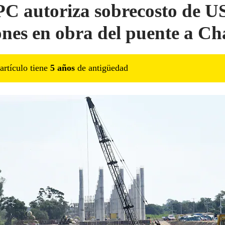
 autoriza sobrecosto de U
ones en obra del puente a Ch
artículo tiene
5
año
s
de antigüedad