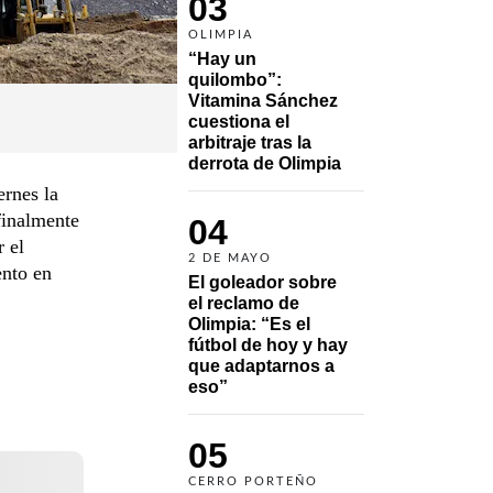
03
OLIMPIA
“Hay un 
quilombo”: 
Vitamina Sánchez 
cuestiona el 
arbitraje tras la 
derrota de Olimpia
rnes la
finalmente
04
r el
2 DE MAYO
ento en
El goleador sobre 
el reclamo de 
Olimpia: “Es el 
fútbol de hoy y hay 
que adaptarnos a 
eso”
05
CERRO PORTEÑO