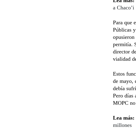
Lea más:
a Chaco’i
Para que e
Públicas 
opusieron 
permitía. 
director d
vialidad d
Estos func
de mayo, q
debía sufr
Pero días 
MOPC no e
Lea más:
millones