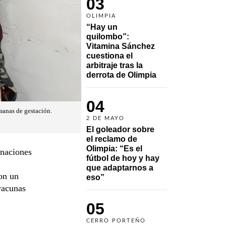
03
OLIMPIA
“Hay un 
quilombo”: 
Vitamina Sánchez 
cuestiona el 
arbitraje tras la 
derrota de Olimpia
04
manas de gestación.
2 DE MAYO
El goleador sobre 
el reclamo de 
Olimpia: “Es el 
rnaciones
fútbol de hoy y hay 
que adaptarnos a 
on un
eso”
 vacunas
05
CERRO PORTEÑO