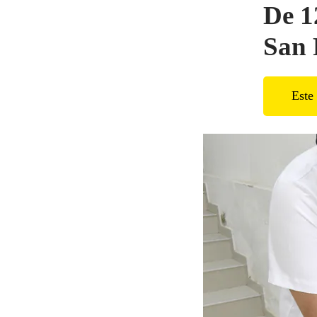
De 1
San 
Este 