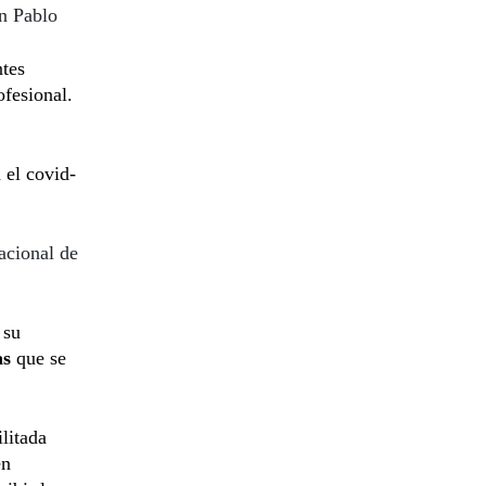
n Pablo
ntes
ofesional.
 el covid-
acional de
 su
as
que se
litada
n