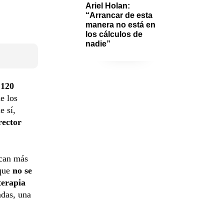
Ariel Holan: 
“Arrancar de esta 
manera no está en 
los cálculos de 
nadie”
 120
de los
e sí,
rector
ican más
 que
no se
terapia
adas, una