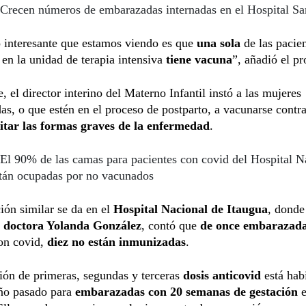
Crecen números de embarazadas internadas en el Hospital Sa
 interesante que estamos viendo es que
una sola
de las pacie
 en la unidad de terapia intensiva
tiene vacuna
”, añadió el pr
, el director interino del Materno Infantil instó a las mujeres
s, o que estén en el proceso de postparto, a vacunarse contra
itar las formas graves de la enfermedad
.
El 90% de las camas para pacientes con covid del Hospital N
stán ocupadas por no vacunados
ión similar se da en el
Hospital Nacional de Itaugua
, donde
, doctora Yolanda González
, contó que
de once embarazad
con covid,
diez no están inmunizadas
.
ión de primeras, segundas y terceras
dosis anticovid
está habi
año pasado para
embarazadas con 20 semanas de gestación
e