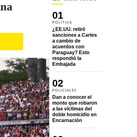
ina
01
POLÍTICA
¿EE.UU. retiró 
sanciones a Cartes 
a cambio de 
acuerdos con 
Paraguay? Esto 
respondió la 
Embajada
02
POLICIALES
Dan a conocer el 
monto que robaron 
a las víctimas del 
doble homicidio en 
Encarnación