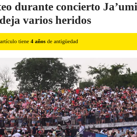
teo durante concierto Ja’um
 deja varios heridos
artículo tiene
4
año
s
de antigüedad