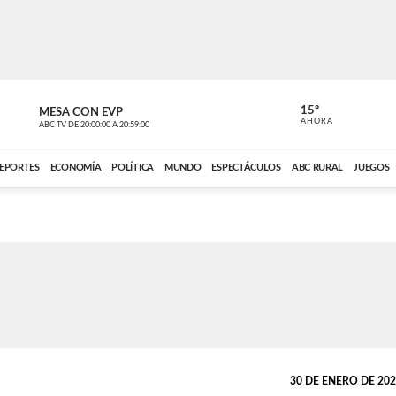
15º
MESA CON EVP
EL OBSERV
AHORA
ABC TV
DE
20:00:00
A
20:59:00
ABC CARDINAL 
EPORTES
ECONOMÍA
POLÍTICA
MUNDO
ESPECTÁCULOS
ABC RURAL
JUEGOS
30 DE ENERO DE 2022