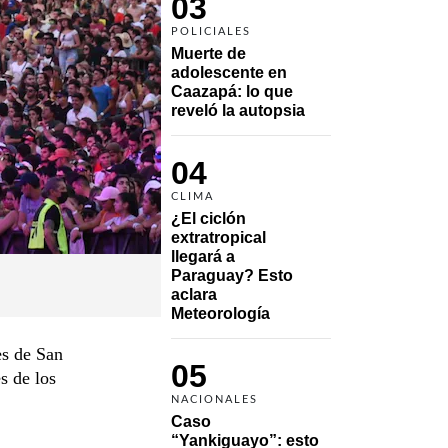
03
POLICIALES
Muerte de 
adolescente en 
Caazapá: lo que 
reveló la autopsia
04
CLIMA
¿El ciclón 
extratropical 
llegará a 
Paraguay? Esto 
aclara 
Meteorología
es de San
05
s de los
NACIONALES
Caso 
“Yankiguayo”: esto 