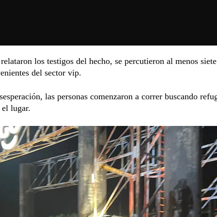
elataron los testigos del hecho, se percutieron al menos siete
enientes del sector vip.
sesperación, las personas comenzaron a correr buscando refu
el lugar.