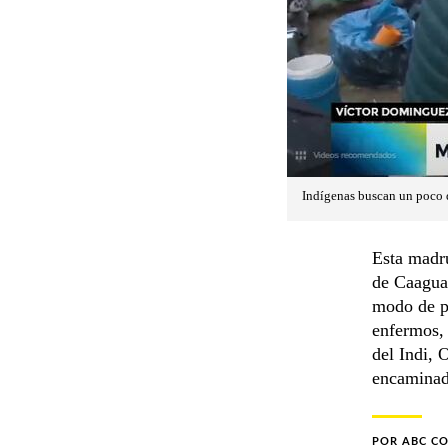
Indígenas buscan un poco d
Esta madru
de Caaguaz
modo de pr
enfermos, 
del Indi, 
encaminad
POR
ABC C