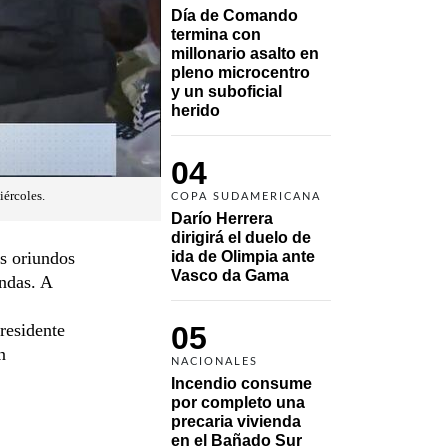
Día de Comando 
termina con 
millonario asalto en 
pleno microcentro 
y un suboficial 
herido
04
iércoles.
COPA SUDAMERICANA
Darío Herrera 
dirigirá el duelo de 
as oriundos
ida de Olimpia ante 
Vasco da Gama 
endas. A
residente
05
n
NACIONALES
Incendio consume 
por completo una 
precaria vivienda 
en el Bañado Sur