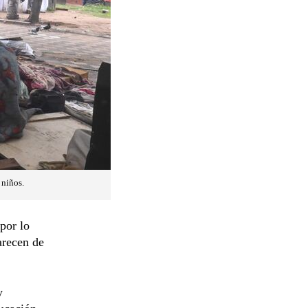
 niños.
por lo
arecen de
y