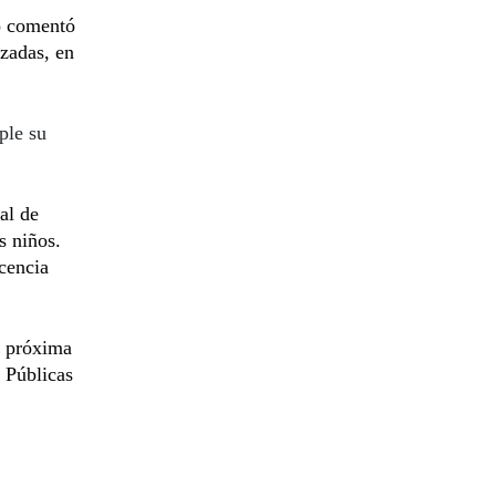
co comentó
azadas, en
ple su
cal de
s niños.
cencia
la próxima
 Públicas