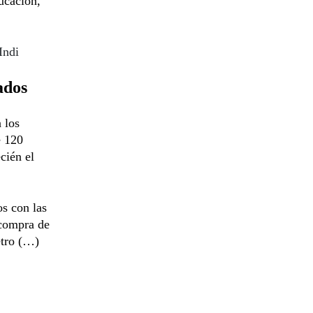
ucación,
Indi
ados
 los
e 120
cién el
s con las
 compra de
etro (…)