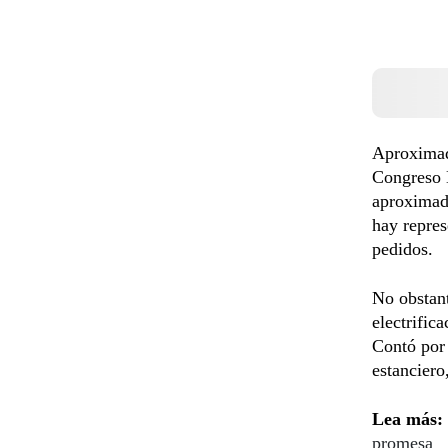
Aproximada
Congreso 
aproximad
hay repres
pedidos.
No obstant
electrific
Contó por
estanciero
Lea más:
promesa