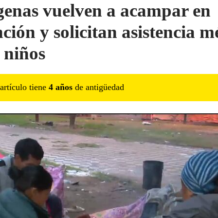
genas vuelven a acampar en
ción y solicitan asistencia m
 niños
artículo tiene
4
año
s
de antigüedad