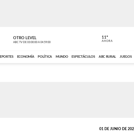
11º
OTRO LEVEL
VOCES DEL
AHORA
ABC TV
DE
03:00:00
A
04:59:00
ABC CARDINAL 
EPORTES
ECONOMÍA
POLÍTICA
MUNDO
ESPECTÁCULOS
ABC RURAL
JUEGOS
01 DE JUNIO DE 2022