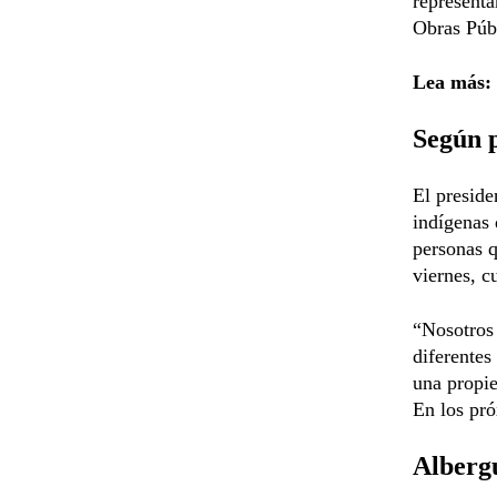
representa
Obras Públ
Lea más:
Según p
El preside
indígenas 
personas q
viernes, c
“Nosotros
diferentes
una propie
En los pró
Albergu