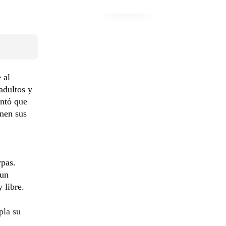
 al
adultos y
entó que
enen sus
rpas.
 un
 libre.
pla su