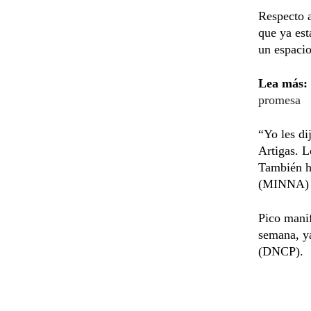
Respecto a
que ya est
un espacio
Lea más:
promesa
“Yo les di
Artigas. L
También hi
(MINNA) c
Pico manif
semana, ya
(DNCP).