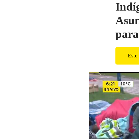
Indí
Asun
para
Este 