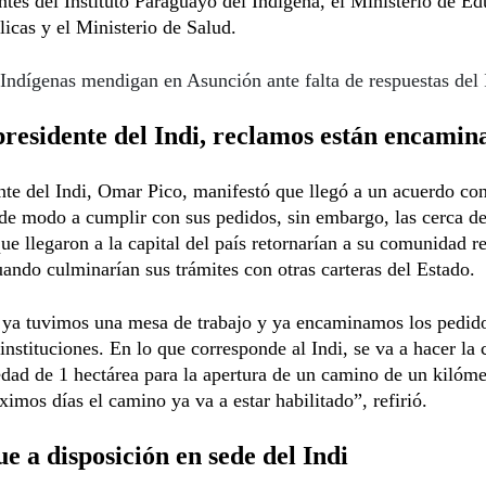
ntes del Instituto Paraguayo del Indígena, el Ministerio de Ed
icas y el Ministerio de Salud.
Indígenas mendigan en Asunción ante falta de respuestas del 
residente del Indi, reclamos están encamin
nte del Indi, Omar Pico, manifestó que llegó a un acuerdo con
de modo a cumplir con sus pedidos, sin embargo, las cerca d
ue llegaron a la capital del país retornarían a su comunidad re
uando culminarían sus trámites con otras carteras del Estado.
 ya tuvimos una mesa de trabajo y ya encaminamos los pedido
 instituciones. En lo que corresponde al Indi, se va a hacer la
dad de 1 hectárea para la apertura de un camino de un kilóm
ximos días el camino ya va a estar habilitado”, refirió.
e a disposición en sede del Indi