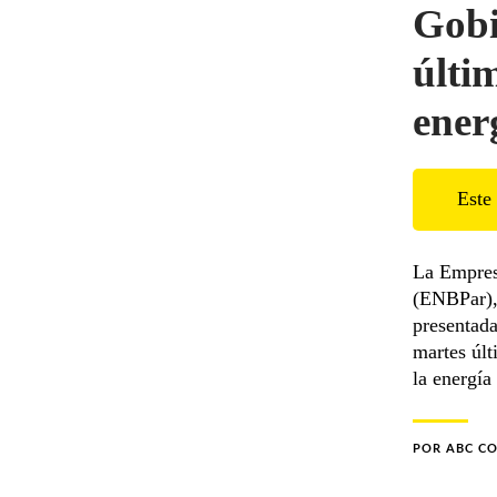
Gobi
últi
ener
Este 
La Empres
(ENBPar), 
presentada
martes últ
la energía
POR
ABC C