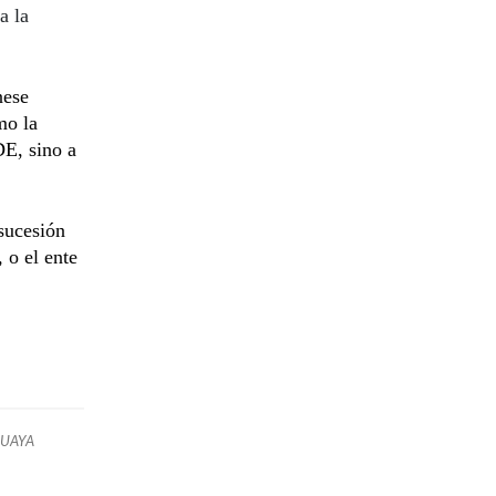
a la
nese
mo la
DE, sino a
sucesión
, o el ente
GUAYA