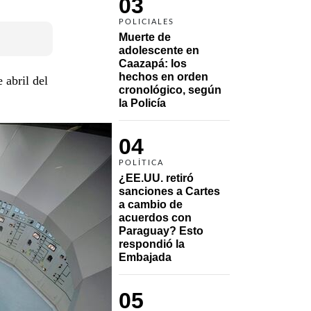
03
POLICIALES
Muerte de 
adolescente en 
Caazapá: los 
hechos en orden 
 abril del
cronológico, según 
la Policía
04
POLÍTICA
¿EE.UU. retiró 
sanciones a Cartes 
a cambio de 
acuerdos con 
Paraguay? Esto 
respondió la 
Embajada
05