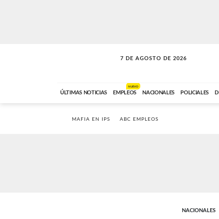
7 DE AGOSTO DE 2026
A DE LA TARDE
ABC FM
12:00 A 14:59
NUEVO
ÚLTIMAS NOTICIAS
EMPLEOS
NACIONALES
POLICIALES
D
MAFIA EN IPS
ABC EMPLEOS
NACIONALES