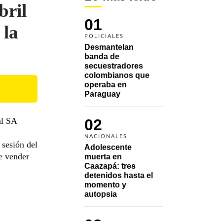
bril
01
 la
POLICIALES
Desmantelan 
banda de 
secuestradores 
colombianos que 
operaba en 
Paraguay
al SA
02
NACIONALES
 sesión del
Adolescente 
de vender
muerta en 
Caazapá: tres 
detenidos hasta el 
momento y 
autopsia