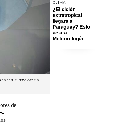
CLIMA
¿El ciclón 
extratropical 
llegará a 
Paraguay? Esto 
aclara 
Meteorología
a en abril último con un
iores de
esa
los