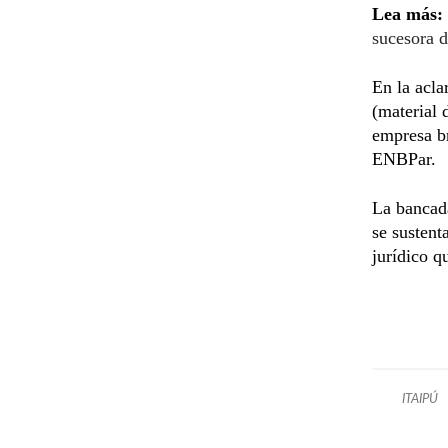
Lea más:
sucesora d
En la acla
(material 
empresa br
ENBPar.
La bancada
se sustenta
jurídico q
ITAIPÚ