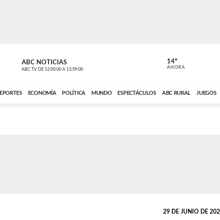
14º
ABC NOTICIAS
CARDINAL 
AHORA
ABC TV
DE
12:00:00
A
13:59:00
ABC CARDINAL 
EPORTES
ECONOMÍA
POLÍTICA
MUNDO
ESPECTÁCULOS
ABC RURAL
JUEGOS
29 DE JUNIO DE 2022