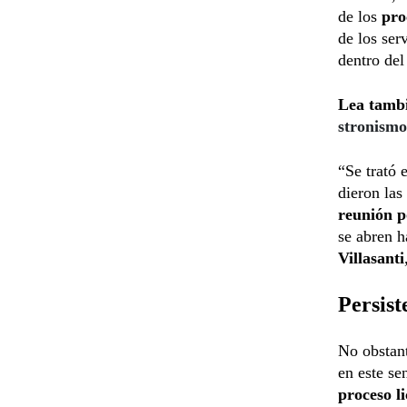
de los
pro
de los ser
dentro de
Lea tamb
stronismo
“Se trató 
dieron las
reunión p
se abren h
Villasanti
Persist
No obstant
en este se
proceso li