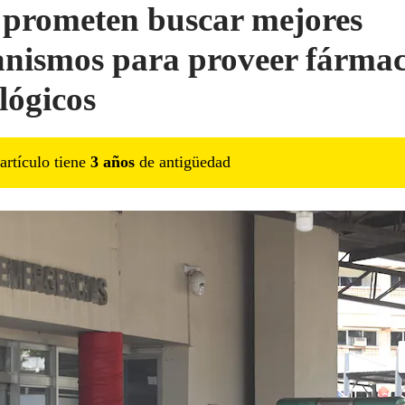
 prometen buscar mejores
nismos para proveer fárma
lógicos
artículo tiene
3
año
s
de antigüedad