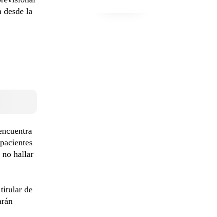
n desde la
encuentra
 pacientes
 no hallar
 titular de
arán