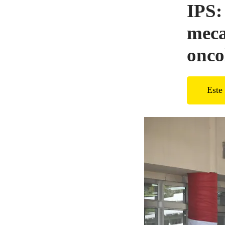
IPS:
meca
onco
Este 