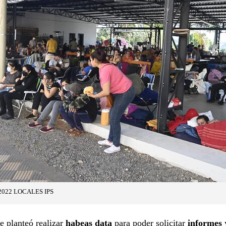
2022 LOCALES IPS
e planteó realizar
habeas data
para poder solicitar
informes