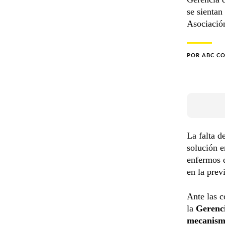
se sientan
Asociació
POR
ABC C
La falta d
solución e
enfermos 
en la prev
Ante las c
la
Gerenci
mecanism