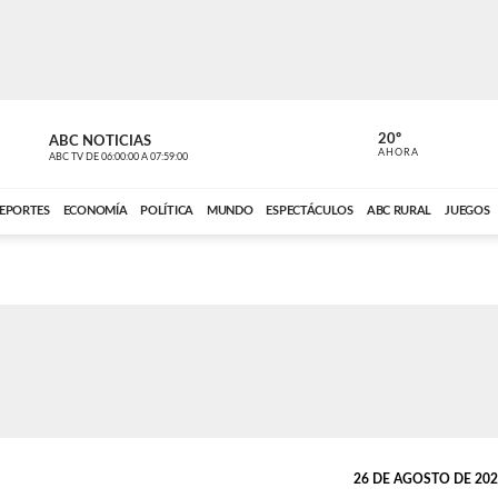
20º
ABC NOTICIAS
LA PRIMER
AHORA
ABC TV
DE
06:00:00
A
07:59:00
ABC CARDINAL 
EPORTES
ECONOMÍA
POLÍTICA
MUNDO
ESPECTÁCULOS
ABC RURAL
JUEGOS
26 DE AGOSTO DE 2022