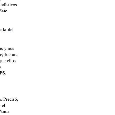
tadísticos
Este
 la del
as y nos
e; fue una
que ellos
a
IPS.
. Precisó,
 el
“una