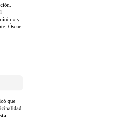
ción,
l
 mínimo y
nte, Óscar
licó que
icipalidad
sta
.