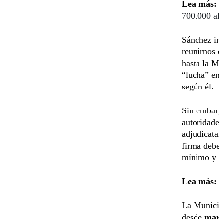
Lea más:
700.000 a
Sánchez i
reunirnos 
hasta la M
“lucha” en
según él.
Sin embarg
autoridade
adjudicata
firma debe
mínimo y s
Lea más:
La Munici
desde
ma