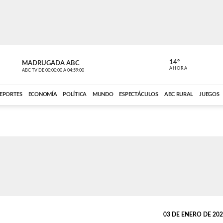
14º
MADRUGADA ABC
MADRUGAD
AHORA
ABC TV
DE
00:00:00
A
04:59:00
ABC CARDINAL 
EPORTES
ECONOMÍA
POLÍTICA
MUNDO
ESPECTÁCULOS
ABC RURAL
JUEGOS
03 DE ENERO DE 2023