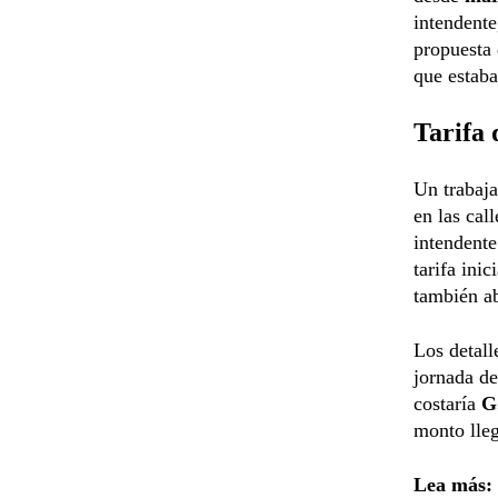
intendent
propuesta 
que estaba
Tarifa 
Un trabaja
en las cal
intendent
tarifa inic
también a
Los detall
jornada de
costaría
G
monto lleg
Lea más: