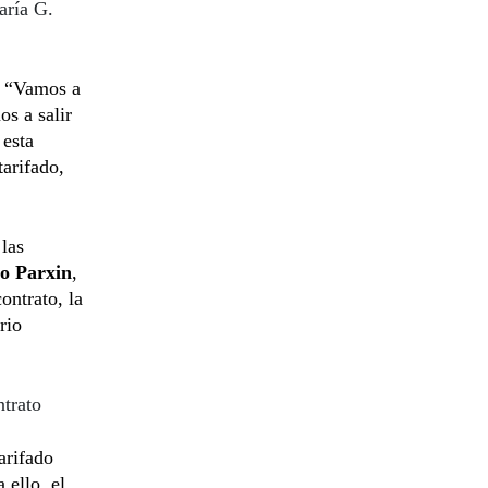
aría G.
. “Vamos a
s a salir
 esta
tarifado,
las
o Parxin
,
ontrato, la
rio
ntrato
arifado
 ello, el