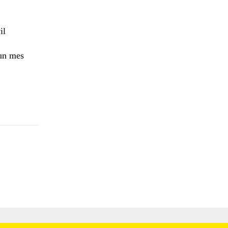
il
 un mes