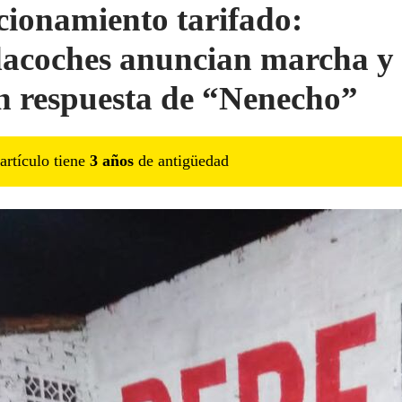
cionamiento tarifado:
acoches anuncian marcha y
n respuesta de “Nenecho”
artículo tiene
3
año
s
de antigüedad