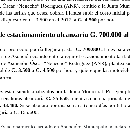
e, Óscar “Nenecho” Rodríguez (ANR), remitió a la Junta Muni
de las tarifas que desea cobrar. Plantea subir el costo inicial p
 dispuesto en G. 3.500 en el 2017, a
G. 4.500
por hora.
de estacionamiento alcanzaría G. 700.000 a
dor promedio podría llegar a gastar
G. 700.000
al mes para e
les de Asunción cuando entre a regir el estacionamiento tarifa
e de Asunción, Óscar “Nenecho” Rodríguez (ANR), plantea su
ial de
G. 3.500 a G. 4.500
por hora y quiere que las motocicl
bonen.
es están siendo analizados por la Junta Municipal. Por ejempl
 seis horas alcanzaría
G. 25.650‬,
mientras que una jornada de
. 33.480.
Si se abonara por una semana (cinco días por 8 hora
aría a G. 155.600.
Estacionamiento tarifado en Asunción: Municipalidad aclara 