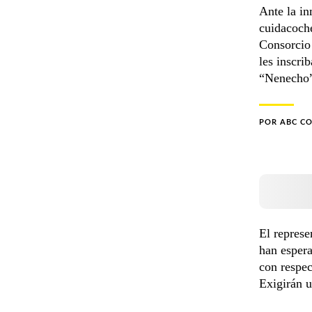
Ante la in
cuidacoche
Consorcio 
les inscri
“Nenecho”
POR
ABC C
El represe
han espera
con respec
Exigirán u