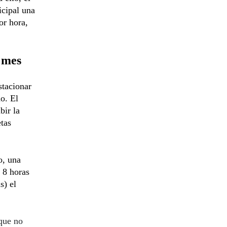
cipal una
or hora,
l mes
stacionar
do. El
bir la
etas
o, una
 8 horas
s) el
que no