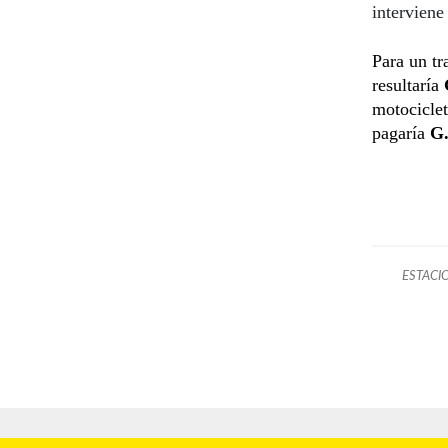
interviene
Para un tr
resultaría
motociclet
pagaría
G.
ESTACI