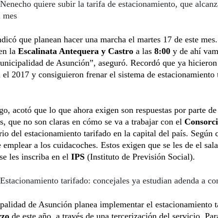
Nenecho quiere subir la tarifa de estacionamiento, que alcanz
l mes
ndicó que planean hacer una marcha el martes 17 de este mes
en la
Escalinata Antequera y Castro
a las
8:00
y de ahí vamo
unicipalidad de Asunción”, aseguró. Recordó que ya hicieron
 el 2017 y consiguieron frenar el sistema de estacionamiento 
o, acotó que lo que ahora exigen son respuestas por parte de 
s, que no son claras en cómo se va a trabajar con el
Consorci
rio del estacionamiento tarifado en la capital del país. Según c
 emplear a los cuidacoches. Estos exigen que se les de el sala
e les inscriba en el
IPS
(Instituto de Previsión Social).
Estacionamiento tarifado: concejales ya estudian adenda a co
palidad de Asunción planea implementar el estacionamiento t
rzo
de este año, a través de una tercerización del servicio. Para