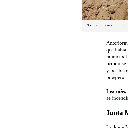
No quieren más camino terr
Anteriorm
que había 
municipal 
pedido se
y por los 
prosperó.
Lea más:
se incendi
Junta M
La Junta M