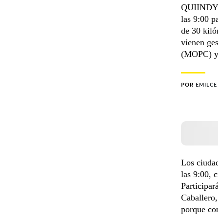
QUIINDY. 
las 9:00 p
de 30 kil
vienen ge
(MOPC) y s
POR
EMILCE
Los ciudad
las 9:00, 
Participa
Caballero,
porque con