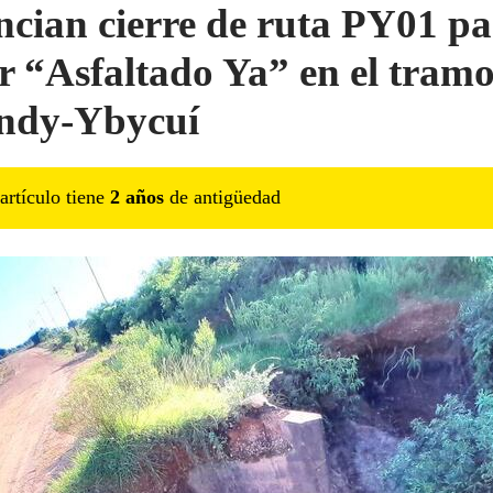
cian cierre de ruta PY01 p
ir “Asfaltado Ya” en el tram
ndy-Ybycuí
artículo tiene
2
año
s
de antigüedad