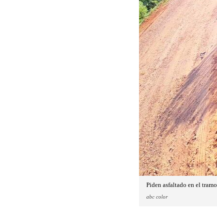
Piden asfaltado en el tram
abc color