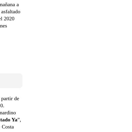
 mañana a
 asfaltado
el 2020
ones
partir de
10.
rnardino
ltado Ya
”,
e Costa