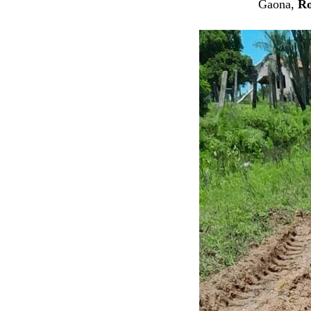
Gaona,
Ro