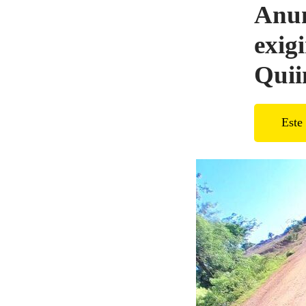
Anun
exig
Quii
Este 