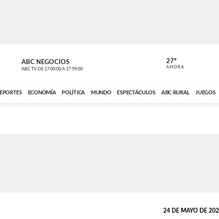
27º
ABC NEGOCIOS
ANCHO PER
AHORA
ABC TV
DE
17:00:00
A
17:59:00
ABC CARDINAL 
EPORTES
ECONOMÍA
POLÍTICA
MUNDO
ESPECTÁCULOS
ABC RURAL
JUEGOS
24 DE MAYO DE 2024