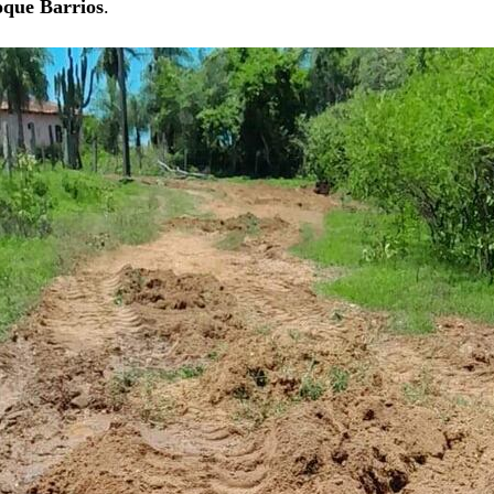
que Barrios
.