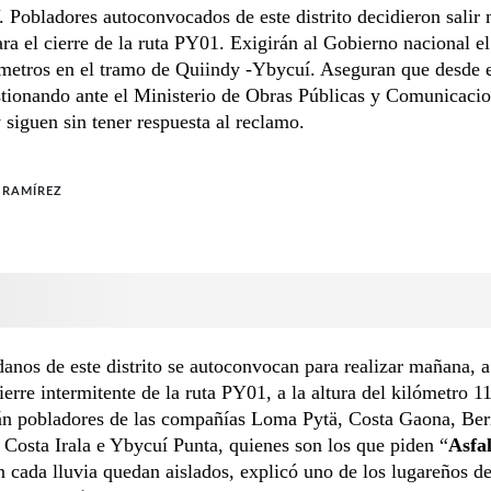
Pobladores autoconvocados de este distrito decidieron salir
ara el cierre de la ruta PY01. Exigirán al Gobierno nacional el
ómetros en el tramo de Quiindy -Ybycuí. Aseguran que desde 
stionando ante el Ministerio de Obras Públicas y Comunicaci
iguen sin tener respuesta al reclamo.
 RAMÍREZ
anos de este distrito se autoconvocan para realizar mañana, a 
cierre intermitente de la ruta PY01, a la altura del kilómetro 1
rán pobladores de las compañías Loma Pytä, Costa Gaona, Be
 Costa Irala e Ybycuí Punta, quienes son los que piden “
Asfa
 cada lluvia quedan aislados, explicó uno de los lugareños d