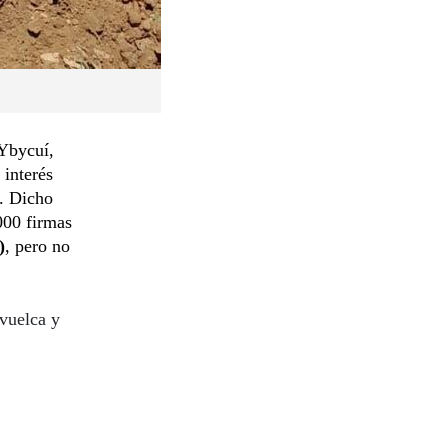
-Ybycuí,
 interés
o. Dicho
000 firmas
)
, pero no
 vuelca y