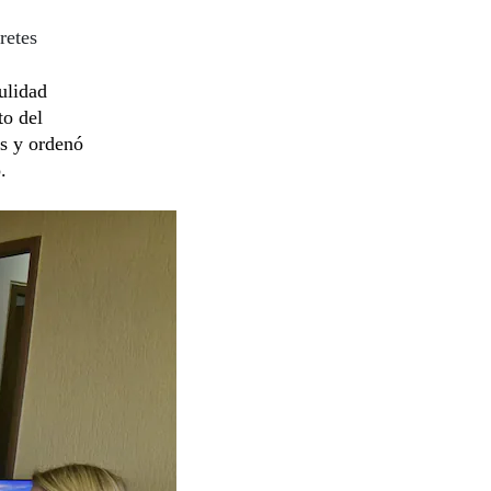
retes
ulidad
to del
es y ordenó
.