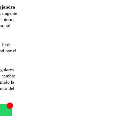
ejandra
la agente
 interina
a, tal
 10 de
ad por el
egulares
el cambio
umido la
ntra del