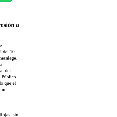
resión a
e
2 del 10
maniego
,
ta
al del
o Público
do que el
mir
Rojas, sin