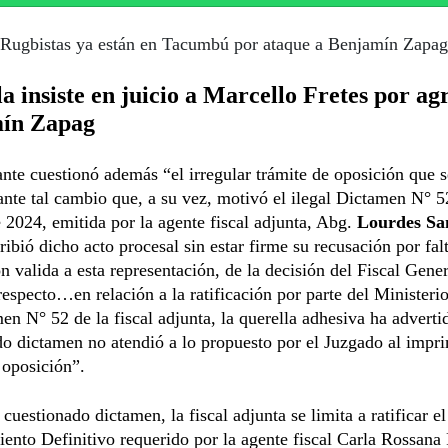
Rugbistas ya están en Tacumbú por ataque a Benjamín Zapag
a insiste en juicio a Marcello Fretes por ag
ín Zapag
ante cuestionó además “el irregular trámite de oposición que s
nte tal cambio que, a su vez, motivó el ilegal Dictamen N° 5
e 2024, emitida por la agente fiscal adjunta, Abg.
Lourdes Sa
ribió dicho acto procesal sin estar firme su recusación por fal
ón valida a esta representación, de la decisión del Fiscal Gener
respecto…en relación a la ratificación por parte del Ministeri
en N° 52 de la fiscal adjunta, la querella adhesiva ha adverti
 dictamen no atendió a lo propuesto por el Juzgado al impri
 oposición”.
l cuestionado dictamen, la fiscal adjunta se limita a ratificar el
ento Definitivo requerido por la agente fiscal Carla Rossana 