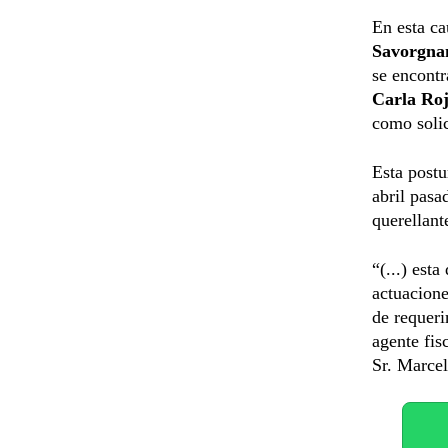
En esta ca
Savorgna
se encontr
Carla Roj
como solic
Esta postu
abril pasa
querellant
“(...) est
actuacione
de requeri
agente fis
Sr. Marcel