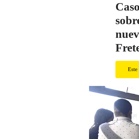
Caso
sobr
nuev
Fret
Este 