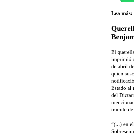
Lea más:
Querell
Benjam
El querell
imprimió a
de abril d
quien susc
notificaci
Estado al 
del Dictam
mencionado
tramite de
“(...) en e
Sobreseimi