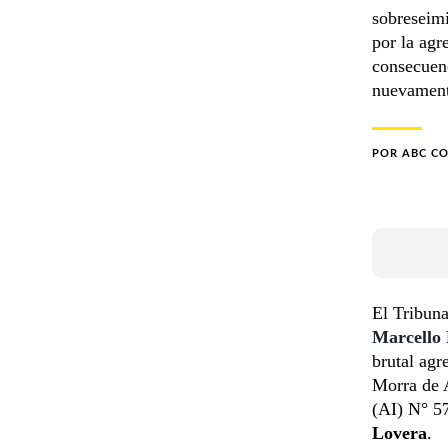
sobreseimi
por la agr
consecuenc
nuevamente
POR
ABC C
El Tribuna
Marcello
brutal agr
Morra de A
(AI) N° 57
Lovera
.