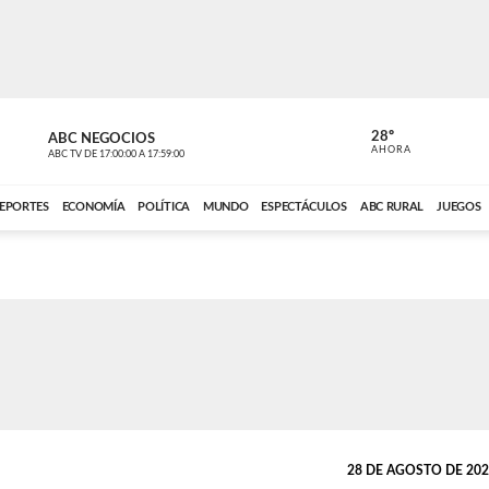
28º
ABC NEGOCIOS
ANCHO PER
AHORA
ABC TV
DE
17:00:00
A
17:59:00
ABC CARDINAL 
EPORTES
ECONOMÍA
POLÍTICA
MUNDO
ESPECTÁCULOS
ABC RURAL
JUEGOS
28 DE AGOSTO DE 2024