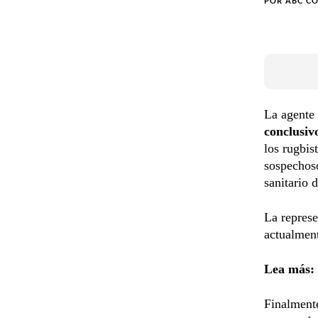
POR
ABC C
La agente
conclusiv
los rugbis
sospechos
sanitario 
La represe
actualmen
Lea más:
Finalmente