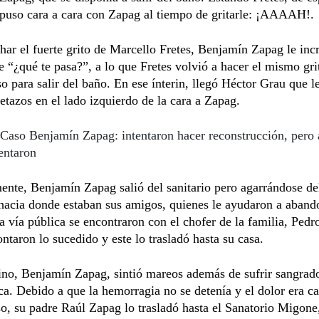
 puso cara a cara con Zapag al tiempo de gritarle: ¡AAAAH!.
har el fuerte grito de Marcello Fretes, Benjamín Zapag le inc
e “¿qué te pasa?”, a lo que Fretes volvió a hacer el mismo gri
so para salir del baño. En ese ínterin, llegó Héctor Grau que l
etazos en el lado izquierdo de la cara a Zapag.
Caso Benjamín Zapag: intentaron hacer reconstrucción, pero
entaron
ente, Benjamín Zapag salió del sanitario pero agarrándose del
 hacia donde estaban sus amigos, quienes le ayudaron a aband
la vía pública se encontraron con el chofer de la familia, Pedr
ontaron lo sucedido y este lo trasladó hasta su casa.
no, Benjamín Zapag, sintió mareos además de sufrir sangrado
ca. Debido a que la hemorragia no se detenía y el dolor era c
o, su padre Raúl Zapag lo trasladó hasta el Sanatorio Migone