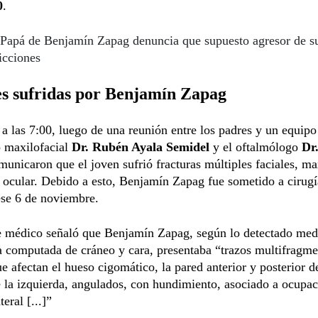
0
.
Papá de Benjamín Zapag denuncia que supuesto agresor de su
ricciones
es sufridas por Benjamín Zapag
 a las 7:00, luego de una reunión entre los padres y un equip
o maxilofacial
Dr. Rubén Ayala Semidel
y el oftalmólogo
Dr
municaron que el joven sufrió fracturas múltiples faciales, ma
 ocular. Debido a esto, Benjamín Zapag fue sometido a cirugí
ese 6 de noviembre.
e médico señaló que Benjamín Zapag, según lo detectado med
 computada de cráneo y cara, presentaba “trazos multifragme
ue afectan el hueso cigomático, la pared anterior y posterior d
 la izquierda, angulados, con hundimiento, asociado a ocupac
teral [...]”