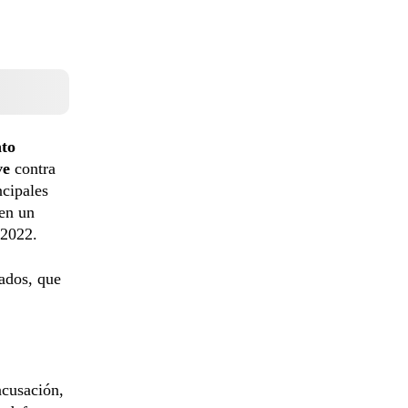
nto
ve
contra
ncipales
 en un
 2022.
sados, que
acusación,