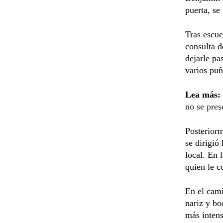
puerta, se
Tras escuc
consulta d
dejarle pa
varios puñ
Lea más:
no se pres
Posteriorm
se dirigió
local. En 
quien le c
En el cami
nariz y bo
más intens