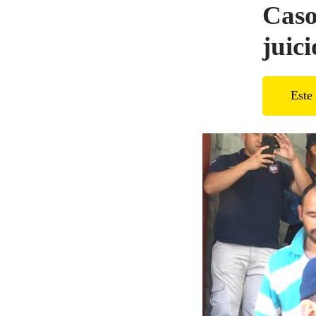
Caso
juic
Este 