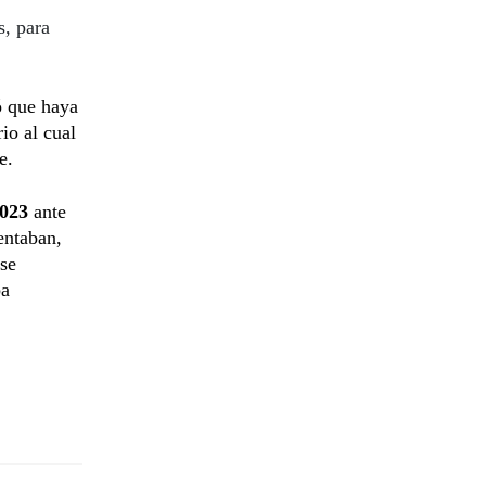
s, para
ó que haya
io al cual
e.
2023
ante
sentaban,
 se
ba