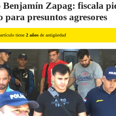
 Benjamín Zapag: fiscala pi
io para presuntos agresores
artículo tiene
2
año
s
de antigüedad