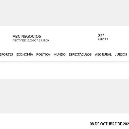
22º
ABC NEGOCIOS
POLIDEPOR
AHORA
ABC TV
DE
15:00:00
A
15:59:00
ABC CARDINAL 
EPORTES
ECONOMÍA
POLÍTICA
MUNDO
ESPECTÁCULOS
ABC RURAL
JUEGOS
08 DE OCTUBRE DE 2023