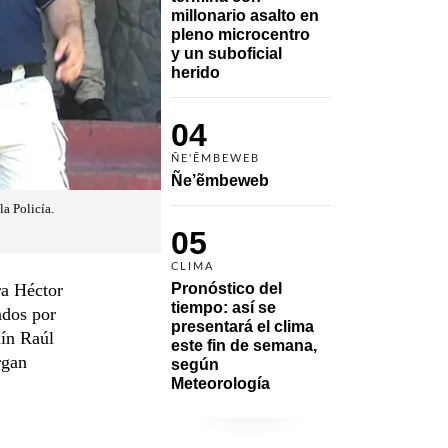
millonario asalto en 
pleno microcentro 
y un suboficial 
herido
04
ÑE'ẼMBEWEB
Ñe’ẽmbeweb
la Policía.
05
CLIMA
ra Héctor
Pronóstico del 
tiempo: así se 
ados por
presentará el clima 
mín Raúl
este fin de semana, 
rgan
según 
Meteorología