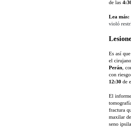
de las
4:3
Lea más:
violó rest
Lesion
Es así que
el cirujan
Perán
, co
con riesgo
12:30
de 
El inform
tomografía
fractura q
maxilar de
seno ipsila