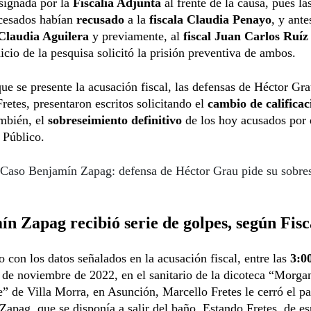
esignada por la
Fiscalía Adjunta
al frente de la causa, pues la
ocesados habían
recusado
a la
fiscala Claudia Penayo
, y ante
 Claudia Aguilera
y previamente, al
fiscal Juan Carlos Ruíz
nicio de la pesquisa solicitó la prisión preventiva de ambos.
ue se presente la acusación fiscal, las defensas de Héctor Gr
retes, presentaron escritos solicitando el
cambio de calificac
ambién, el
sobreseimiento definitivo
de los hoy acusados por 
 Público.
Caso Benjamín Zapag: defensa de Héctor Grau pide su sobre
n Zapag recibió serie de golpes, según Fisc
 con los datos señalados en la acusación fiscal, entre las
3:0
 de noviembre de 2022, en el sanitario de la dicoteca “Morga
 de Villa Morra, en Asunción, Marcello Fretes le cerró el pa
apag, que se disponía a salir del baño. Estando Fretes, de es