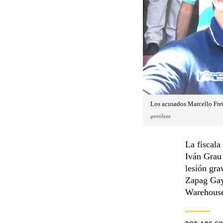
Los acusados Marcello Frete
gentileza
La fiscala
Iván Grau 
lesión gr
Zapag Gay
Warehous