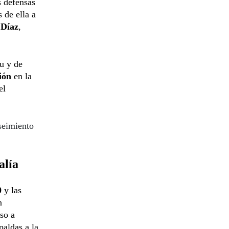
s defensas
s de ella a
 Díaz
,
au y de
ión
en la
el
seimiento
alía
0
y las
n
so a
paldas a la