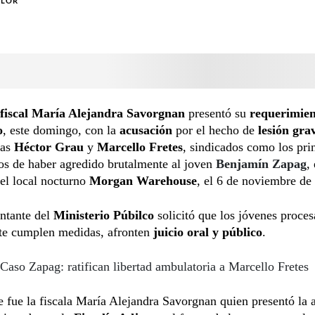
OLOR
fiscal María Alejandra Savorgnan
presentó su
requerimie
o
, este domingo, con la
acusación
por el hecho de
lesión gra
tas
Héctor Grau
y
Marcello Fretes
, sindicados como los pri
os de haber agredido brutalmente al joven
Benjamín Zapag
,
del local nocturno
Morgan Warehouse
, el 6 de noviembre de
ntante del
Ministerio Púbilco
solicitó que los jóvenes proce
te cumplen medidas, afronten
juicio oral y público
.
Caso Zapag: ratifican libertad ambulatoria a Marcello Fretes
 fue la fiscala María Alejandra Savorgnan quien presentó la 