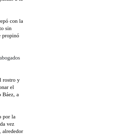
repó con la
to sin
e propinó
 abogados
 rostro y
onar el
o Báez, a
 por la
ada vez
, alrededor