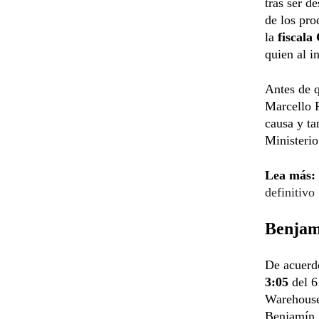
tras ser d
de los pr
la
fiscala
quien al i
Antes de q
Marcello F
causa y t
Ministerio
Lea más:
definitivo
Benjamí
De acuerdo
3:05
del 6
Warehouse”
Benjamín Z