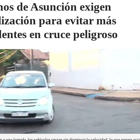
nos de Asunción exigen
lización para evitar más
dentes en cruce peligroso
ión o una lomada, los vehículos cruzan sin disminuir la velocidad, lo que genera ac