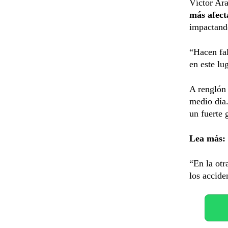
Víctor Ara
más afect
impactando
“Hacen fal
en este lu
A renglón 
medio día.
un fuerte g
Lea más:
“En la otr
los accide