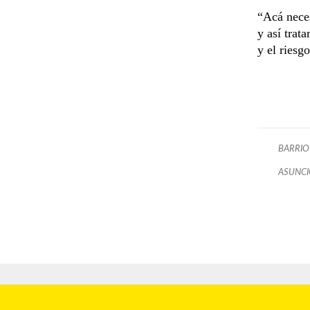
“Acá nece
y así trat
y el riesg
BARRIO
ASUNC