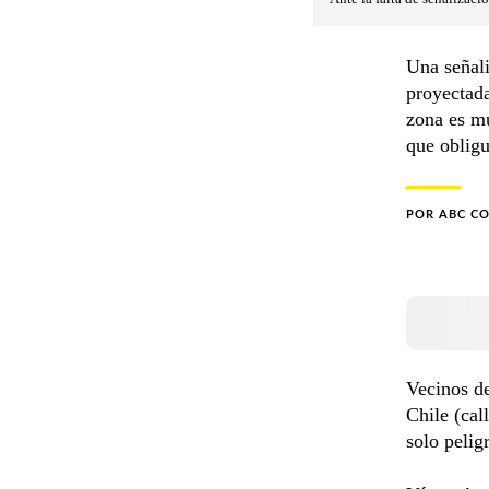
Una señali
proyectada
zona es mu
que obligu
POR
ABC C
Vecinos de
Chile (cal
solo pelig