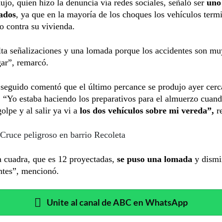
ujo, quien hizo la denuncia vía redes sociales, señaló ser
uno 
ados
, ya que en la mayoría de los choques los vehículos term
 contra su vivienda.
ta señalizaciones y una lomada porque los accidentes son mu
gar”, remarcó.
seguido comentó que el último percance se produjo ayer cerc
 “Yo estaba haciendo los preparativos para el almuerzo cuan
olpe y al salir ya vi a
los dos vehículos sobre mi vereda”,
r
Cruce peligroso en barrio Recoleta
a cuadra, que es 12 proyectadas,
se puso una lomada
y dism
ntes”, mencionó.
Unite al canal de ABC en WhatsApp