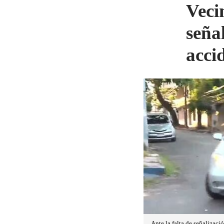
Veci
seña
acci
Ante la falta de señalizac