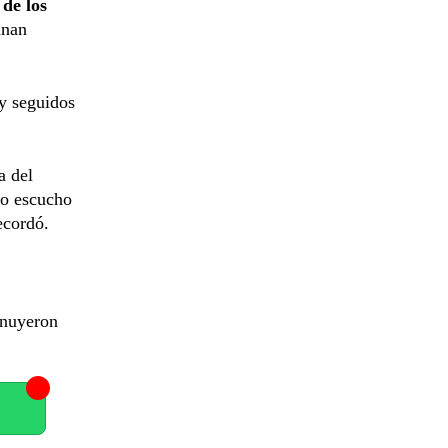
de los
inan
y seguidos
a del
do escucho
ecordó.
inuyeron