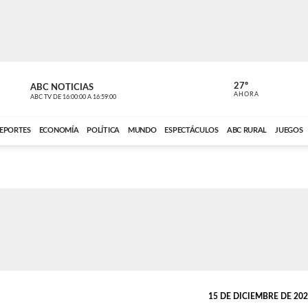
27º
ABC NOTICIAS
ANCHO PER
AHORA
ABC TV
DE
16:00:00
A
16:59:00
ABC CARDINAL 
EPORTES
ECONOMÍA
POLÍTICA
MUNDO
ESPECTÁCULOS
ABC RURAL
JUEGOS
15 DE DICIEMBRE DE 2025