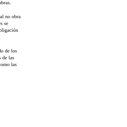
obras.
al no obra
s se
bligación
do de los
 de las
como las