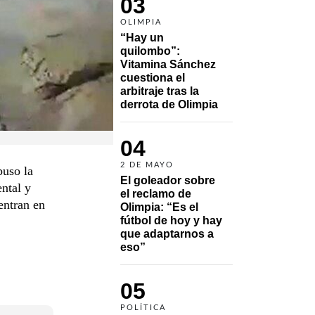
03
OLIMPIA
“Hay un 
quilombo”: 
Vitamina Sánchez 
cuestiona el 
arbitraje tras la 
derrota de Olimpia
04
2 DE MAYO
puso la
El goleador sobre 
ntal y
el reclamo de 
entran en
Olimpia: “Es el 
fútbol de hoy y hay 
que adaptarnos a 
eso”
05
POLÍTICA