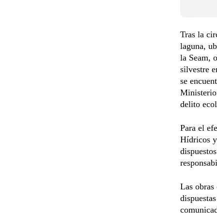
Tras la ci
laguna, ub
la Seam, o
silvestre 
se encuent
Ministeri
delito eco
Para el ef
Hídricos y
dispuestos
responsabi
Las obras 
dispuestas
comunicad