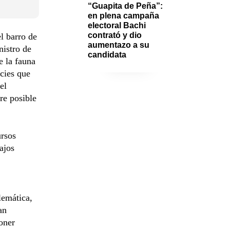
“Guapita de Peña”: 
en plena campaña 
electoral Bachi 
contrató y dio 
l barro de
aumentazo a su 
nistro de
candidata 
e la fauna
ecies que
el
re posible
ursos
ajos
lemática,
an
oner