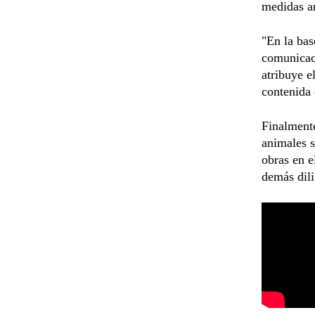
medidas am
"En la bas
comunicaci
atribuye e
contenida 
Finalmente
animales s
obras en e
demás dili