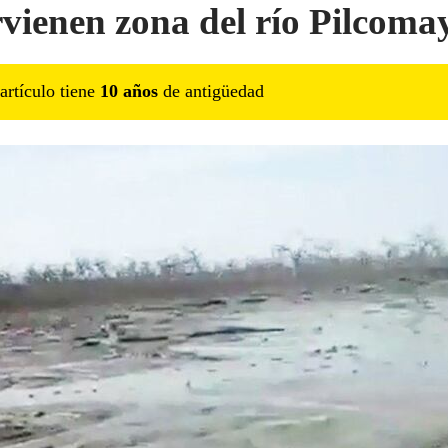
rvienen zona del río Pilcoma
artículo tiene
10
año
s
de antigüedad