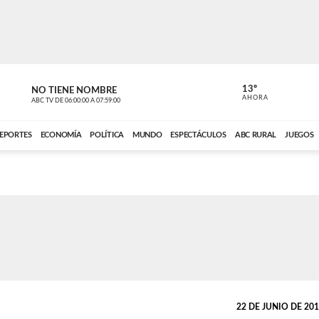
13º
NO TIENE NOMBRE
ABC RURAL
AHORA
ABC TV
DE
06:00:00
A
07:59:00
ABC CARDINAL 
EPORTES
ECONOMÍA
POLÍTICA
MUNDO
ESPECTÁCULOS
ABC RURAL
JUEGOS
22 DE JUNIO DE 2016