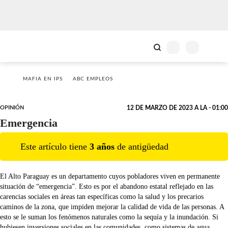
MAFIA EN IPS
ABC EMPLEOS
OPINIÓN
12 DE MARZO DE 2023 A LA - 01:00
Emergencia
Este artículo tiene
3
año
s
de antigüedad
El Alto Paraguay es un departamento cuyos pobladores viven en permanente
situación de “emergencia”. Esto es por el abandono estatal reflejado en las
carencias sociales en áreas tan específicas como la salud y los precarios
caminos de la zona, que impiden mejorar la calidad de vida de las personas. A
esto se le suman los fenómenos naturales como la sequía y la inundación. Si
hubiesen inversiones sociales en las comunidades, como sistemas de agua