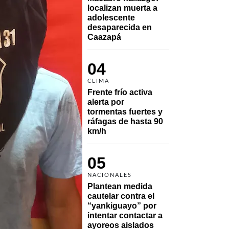
localizan muerta a 
adolescente 
desaparecida en 
Caazapá 
04
CLIMA
Frente frío activa 
alerta por 
tormentas fuertes y 
ráfagas de hasta 90 
km/h
05
NACIONALES
Plantean medida 
cautelar contra el 
“yankiguayo” por 
intentar contactar a 
ayoreos aislados