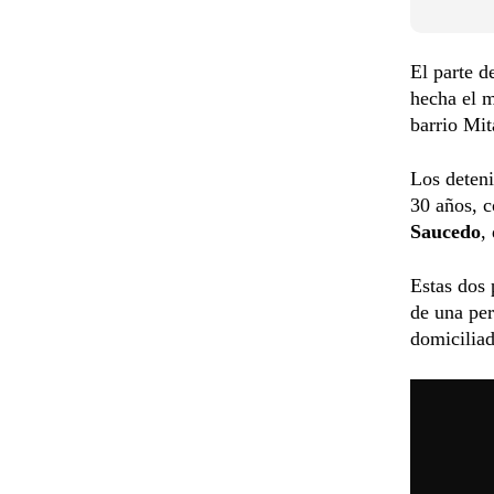
El parte d
hecha el m
barrio Mit
Los deten
30 años, 
Saucedo
,
Estas dos 
de una pe
domiciliad