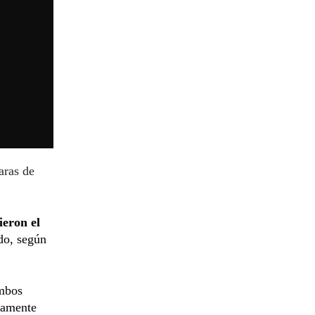
aras de
ieron el
do, según
ambos
tamente