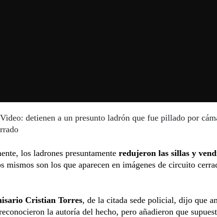
Video: detienen a un presunto ladrón que fue pillado por cám
errado
mente, los ladrones presuntamente
redujeron las sillas y vend
os mismos son los que aparecen en imágenes de circuito cerra
isario Cristian Torres
, de la citada sede policial, dijo que 
reconocieron la autoría del hecho, pero añadieron que supues