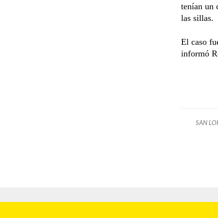
tenían un 
las sillas.
El caso fu
informó R
SAN LO