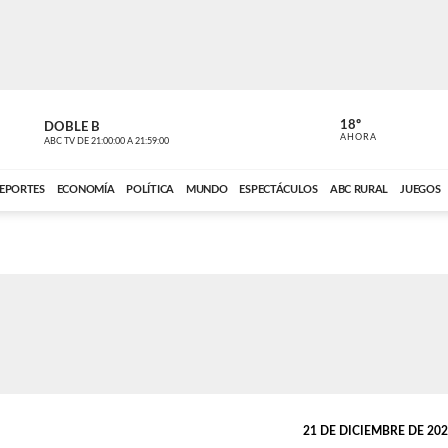
18º
DOBLE B
DE TODO 
AHORA
ABC TV
DE
21:00:00
A
21:59:00
ABC CARDINAL 
EPORTES
ECONOMÍA
POLÍTICA
MUNDO
ESPECTÁCULOS
ABC RURAL
JUEGOS
21 DE DICIEMBRE DE 2022