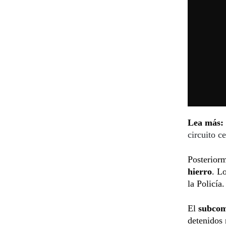
Lea más:
circuito c
Posterior
hierro
. L
la Policía.
El
subcom
detenidos 