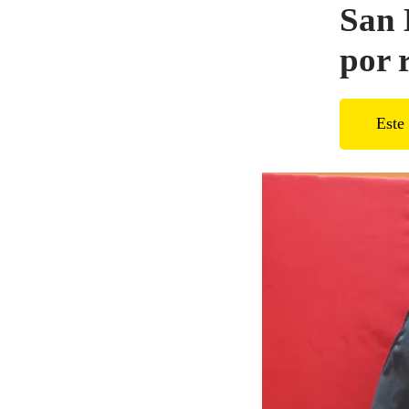
San 
por 
Este 