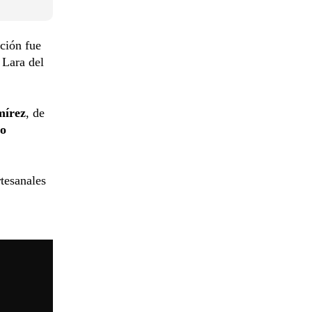
ción fue
 Lara del
mírez
, de
jo
rtesanales