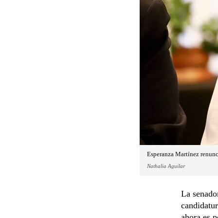
Esperanza Martínez renunci
Nathalia Aguilar
La senador
candidatur
ahora es p