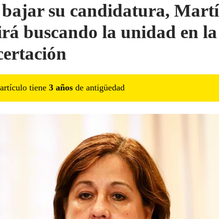
 bajar su candidatura, Mart
irá buscando la unidad en la
ertación
artículo tiene
3
año
s
de antigüedad