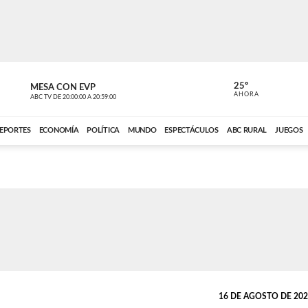
25º
MESA CON EVP
EL OBSERV
AHORA
ABC TV
DE
20:00:00
A
20:59:00
ABC CARDINAL 
EPORTES
ECONOMÍA
POLÍTICA
MUNDO
ESPECTÁCULOS
ABC RURAL
JUEGOS
16 DE AGOSTO DE 2022