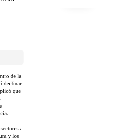
ntro de la
ó declinar
xplicó que
s
s
cia.
 sectores a
ura y los