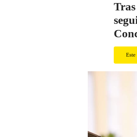
Tras
segu
Conc
Este 