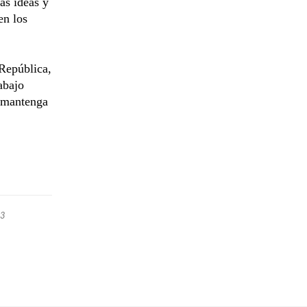
as ideas y
en los
 República,
abajo
n mantenga
23