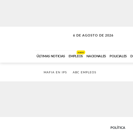
6 DE AGOSTO DE 2026
SOLO MÚSICA
ABC FM
18:00 A 23:59
NUEVO
ÚLTIMAS NOTICIAS
EMPLEOS
NACIONALES
POLICIALES
D
MAFIA EN IPS
ABC EMPLEOS
POLÍTICA