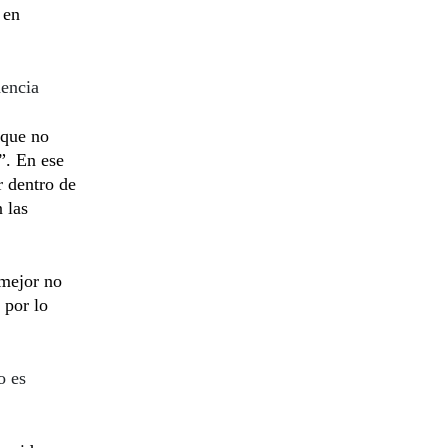
 en
dencia
 que no
”. En ese
r dentro de
 las
 mejor no
 por lo
o es