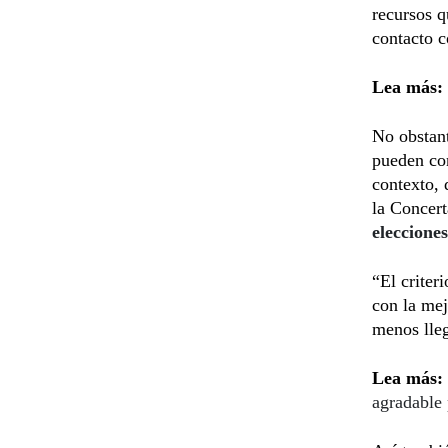
recursos q
contacto 
Lea más:
No obstant
pueden con
contexto, 
la Concert
eleccione
“El criter
con la mej
menos lleg
Lea más:
agradable