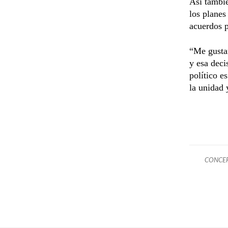
Así tambié
los planes
acuerdos p
“Me gustar
y esa deci
político e
la unidad 
CONCER