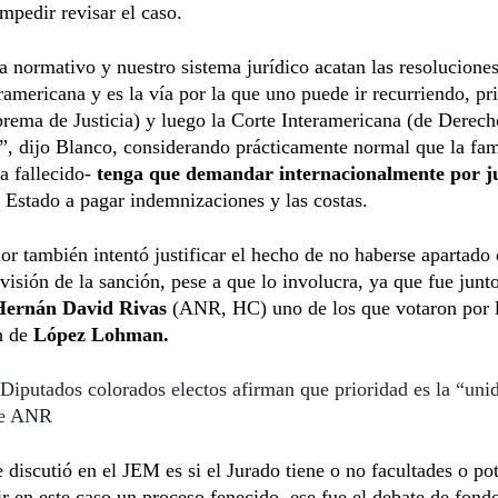
impedir revisar el caso.
a normativo y nuestro sistema jurídico acatan las resoluciones
ramericana y es la vía por la que uno puede ir recurriendo, pr
rema de Justicia) y luego la Corte Interamericana (de Derech
 dijo Blanco, considerando prácticamente normal que la fami
ya fallecido-
tenga que demandar internacionalmente por j
 Estado a pagar indemnizaciones y las costas.
dor también intentó justificar el hecho de no haberse apartado 
evisión de la sanción, pese a que lo involucra, ya que fue junto
ernán David Rivas
(ANR, HC) uno de los que votaron por 
n de
López Lohman.
Diputados colorados electos afirman que prioridad es la “uni
de ANR
 discutió en el JEM es si el Jurado tiene o no facultades o po
ir en este caso un proceso fenecido, ese fue el debate de fondo