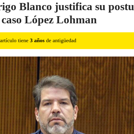
igo Blanco justifica su post
l caso López Lohman
artículo tiene
3
año
s
de antigüedad