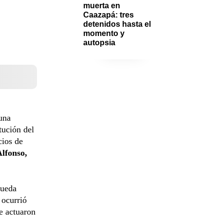
muerta en 
Caazapá: tres 
detenidos hasta el 
momento y 
autopsia
una
tución del
cios de
lfonso,
pueda
 ocurrió
ue actuaron