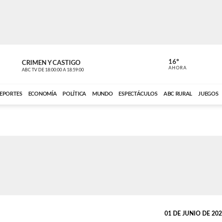
16º
CRIMEN Y CASTIGO
NOTICIERO
AHORA
ABC TV
DE
18:00:00
A
18:59:00
ABC CARDINAL 
EPORTES
ECONOMÍA
POLÍTICA
MUNDO
ESPECTÁCULOS
ABC RURAL
JUEGOS
01 DE JUNIO DE 2023