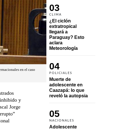
03
CLIMA
¿El ciclón 
extratropical 
llegará a 
Paraguay? Esto 
aclara 
Meteorología
04
rnacionales en el caso
POLICIALES
Muerte de 
adolescente en 
Caazapá: lo que 
strados
reveló la autopsia
inhibido y
scal Jorge
05
rrupto”
ional
NACIONALES
Adolescente 