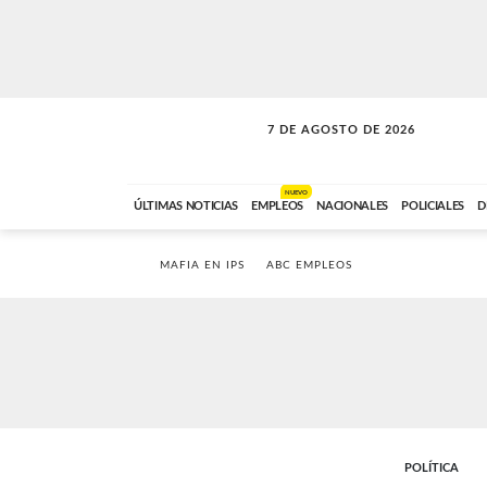
7 DE AGOSTO DE 2026
SOLO MÚSICA
ABC FM
18:00 A 23:59
NUEVO
ÚLTIMAS NOTICIAS
EMPLEOS
NACIONALES
POLICIALES
D
MAFIA EN IPS
ABC EMPLEOS
POLÍTICA