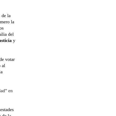
 de la
imero la
os
lia del
usticia
y
de votar
 al
la
dad” en
testades
 de la