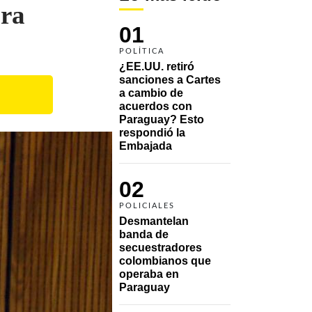
ura
01
POLÍTICA
¿EE.UU. retiró 
sanciones a Cartes 
a cambio de 
acuerdos con 
Paraguay? Esto 
respondió la 
Embajada
02
POLICIALES
Desmantelan 
banda de 
secuestradores 
colombianos que 
operaba en 
Paraguay