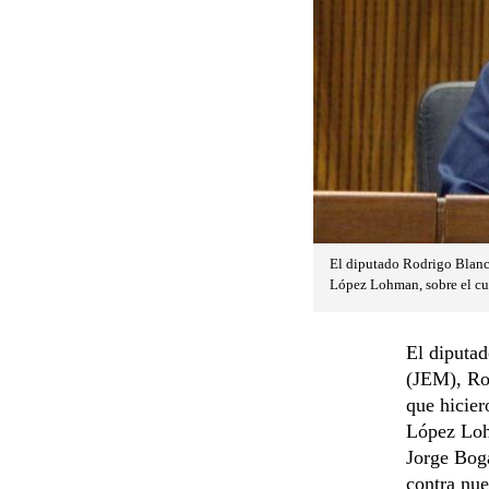
El diputado Rodrigo Blanco
López Lohman, sobre el cual
El diputad
(JEM), Ro
que hicier
López Loh
Jorge Bog
contra nue