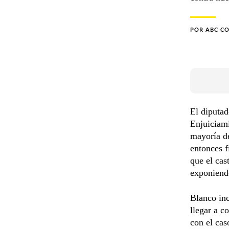
POR
ABC C
El diputa
Enjuiciami
mayoría de
entonces f
que el cas
exponiendo
Blanco in
llegar a c
con el cas