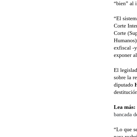
“bien” al 
“El sistem
Corte Inte
Corte (Sup
Humanos)”,
exfiscal -
exponer al
El legisla
sobre la r
diputado
H
destitució
Lea más:
bancada 
“Lo que se
para reabr