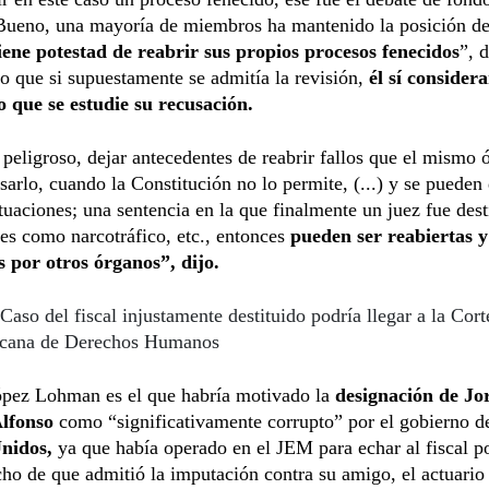
 Bueno, una mayoría de miembros ha mantenido la posición d
ene potestad de reabrir sus propios procesos fenecidos
”, d
 que si supuestamente se admitía la revisión,
él sí considera
o que se estudie su recusación.
 peligroso, dejar antecedentes de reabrir fallos que el mismo 
sarlo, cuando la Constitución no lo permite, (...) y se pueden 
ituaciones; una sentencia en la que finalmente un juez fue dest
ves como narcotráfico, etc., entonces
pueden ser reabiertas y
s por otros órganos”, dijo.
Caso del fiscal injustamente destituido podría llegar a la Cort
icana de Derechos Humanos
ópez Lohman es el que habría motivado la
designación de Jo
lfonso
como “significativamente corrupto” por el gobierno de
Unidos,
ya que había operado en el JEM para echar al fiscal po
ho de que admitió la imputación contra su amigo, el actuario 