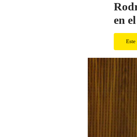
Rodr
en e
Este 