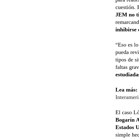
cuestión.
JEM no ti
remarcando
inhibirse 
“Eso es lo
pueda revi
tipos de s
faltas gra
estudiada
Lea más:
Interamer
El caso L
Bogarín A
Estados 
simple hec