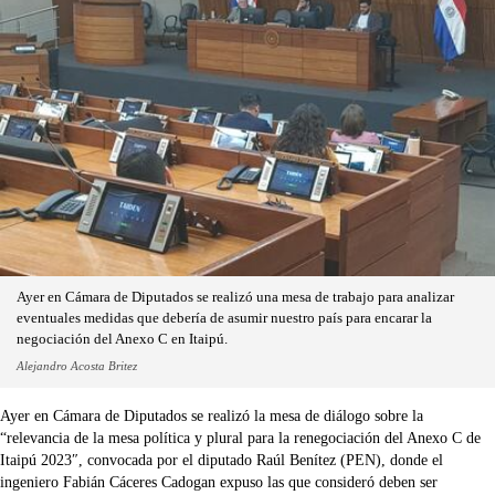
Ayer en Cámara de Diputados se realizó una mesa de trabajo para analizar
eventuales medidas que debería de asumir nuestro país para encarar la
negociación del Anexo C en Itaipú.
Alejandro Acosta Britez
Ayer en Cámara de Diputados se realizó la mesa de diálogo sobre la
“relevancia de la mesa política y plural para la renegociación del Anexo C de
Itaipú 2023″, convocada por el diputado Raúl Benítez (PEN), donde el
ingeniero Fabián Cáceres Cadogan expuso las que consideró deben ser