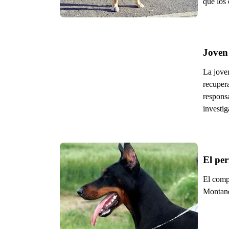
que los
Joven
La jove
recuper
responsa
investig
El pe
El comp
Montane