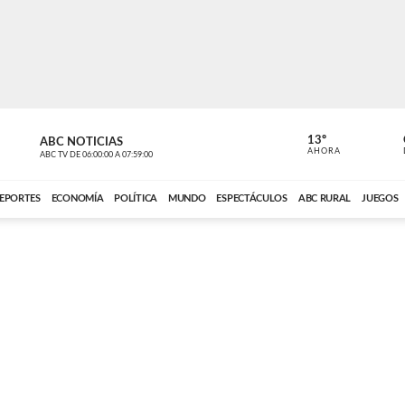
13º
ABC NOTICIAS
LA PRIMER
AHORA
ABC TV
DE
06:00:00
A
07:59:00
ABC CARDINAL 
EPORTES
ECONOMÍA
POLÍTICA
MUNDO
ESPECTÁCULOS
ABC RURAL
JUEGOS