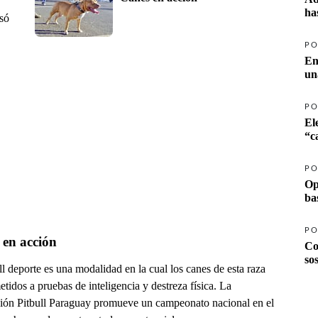
ha
só
PO
En
un
PO
El
PO
Op
ba
PO
 en acción
Co
so
ll deporte es una modalidad en la cual los canes de esta raza
tidos a pruebas de inteligencia y destreza física. La
ión Pitbull Paraguay promueve un campeonato nacional en el