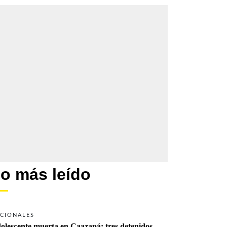
o más leído
CIONALES
olescente muerta en Caazapá: tres detenidos 