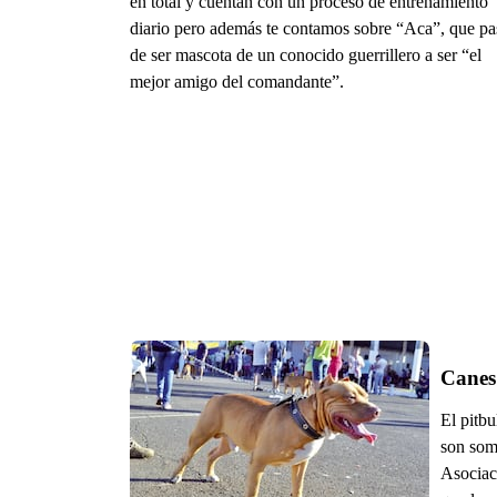
en total y cuentan con un proceso de entrenamiento
diario pero además te contamos sobre “Aca”, que pa
de ser mascota de un conocido guerrillero a ser “el
mejor amigo del comandante”.
Canes
El pitbu
son some
Asociac