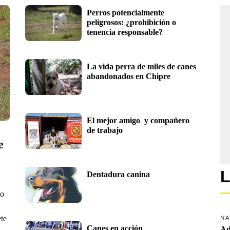
Perros potencialmente 
peligrosos: ¿prohibición o 
tenencia responsable?
La vida perra de miles de canes 
abandonados en Chipre
El mejor amigo  y compañero 
de trabajo
 
L
Dentadura canina
to
ete
NA
Canes en acción
Ad