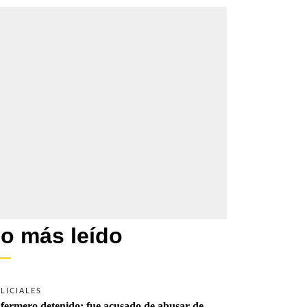
o más leído
LICIALES
fermero detenido: fue acusado de abusar de 