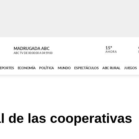
15º
MADRUGADA ABC
MADRUGAD
AHORA
ABC TV
DE
00:00:00
A
04:59:00
ABC CARDINAL 
EPORTES
ECONOMÍA
POLÍTICA
MUNDO
ESPECTÁCULOS
ABC RURAL
JUEGOS
l de las cooperativas