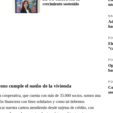
crecimiento sostenido
un
NA
Ad
ha
PO
El
PO
Op
ba
PO
ons cumple el sueño de la vivienda
Co
so
a cooperativa, que cuenta con más de 35.000 socios, somos una
ión financiera con fines solidarios y como tal debemos
icar nuestra cartera atendiendo desde tarjetas de crédito, con