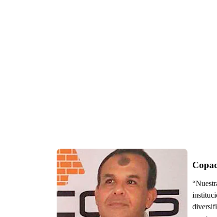
Copac
“Nuestr
instituc
diversif