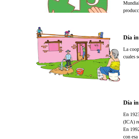
Mundial
producci
Día in
La coope
cuales 
Día in
En 1923
(ICA) r
En 1992
con esa 