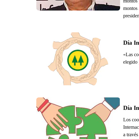
montos 
montos 
preside
Día In
«Las co
elegido 
Día In
Los coop
Interna
a travé