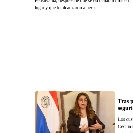
Pensilvania, después de que se escucharan tiros en
lugar y que lo alcanzaron a herir.
Tras p
seguri
Los cust
Cecilia