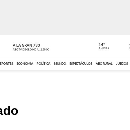
14º
A LA GRAN 730
A LA GRAN 
AHORA
ABC TV
DE
08:00:00
A
11:29:00
ABC CARDINAL 
EPORTES
ECONOMÍA
POLÍTICA
MUNDO
ESPECTÁCULOS
ABC RURAL
JUEGOS
tado