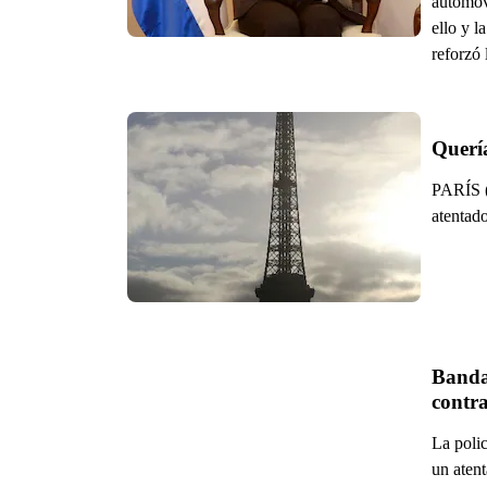
automóvi
ello y l
reforzó 
Quería
PARÍS (
atentado
Banda 
contr
La poli
un aten