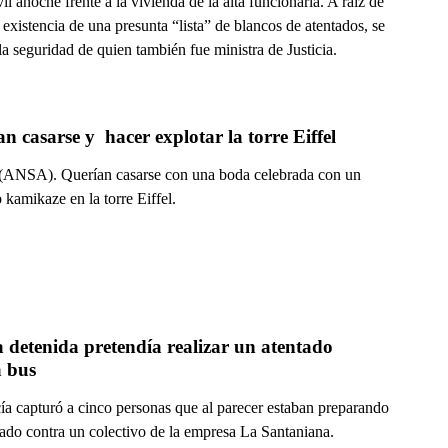
l anoche frente a la vivienda de la alta funcionaria. A raíz de
a existencia de una presunta “lista” de blancos de atentados, se
la seguridad de quien también fue ministra de Justicia.
n casarse y  hacer explotar la torre Eiffel
ANSA). Querían casarse con una boda celebrada con un
 kamikaze en la torre Eiffel.
detenida pretendía realizar un atentado 
a bus
cía capturó a cinco personas que al parecer estaban preparando
tado contra un colectivo de la empresa La Santaniana.