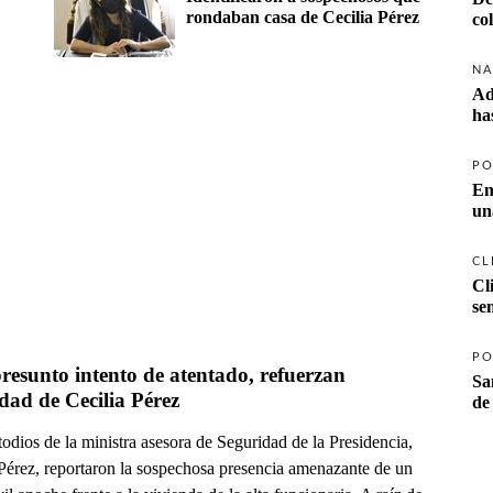
rondaban casa de Cecilia Pérez
co
NA
Ad
ha
PO
En
un
CL
Cl
se
PO
resunto intento de atentado, refuerzan 
Sa
dad de Cecilia Pérez
de
odios de la ministra asesora de Seguridad de la Presidencia,
 Pérez, reportaron la sospechosa presencia amenazante de un