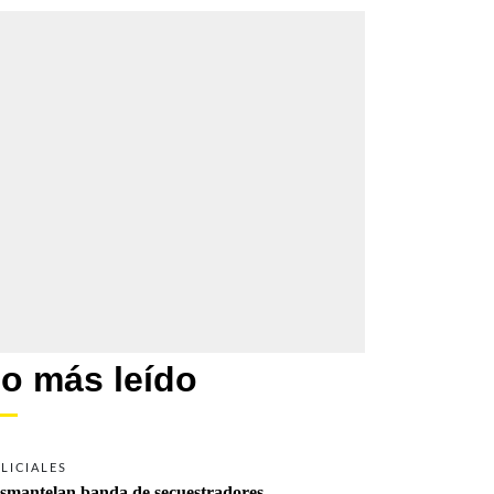
o más leído
LICIALES
smantelan banda de secuestradores 