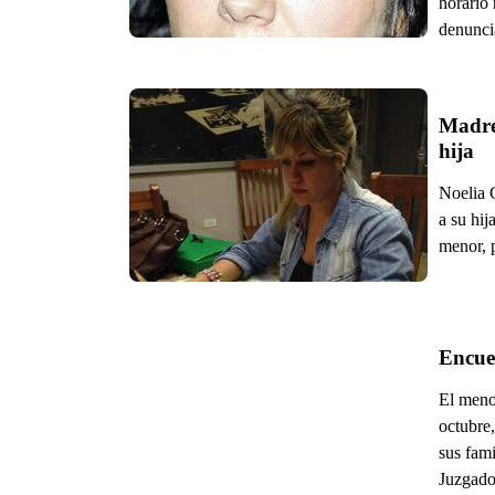
horario
denunci
Madre 
hija
Noelia 
a su hij
menor, p
Encue
El meno
octubre
sus fami
Juzgado