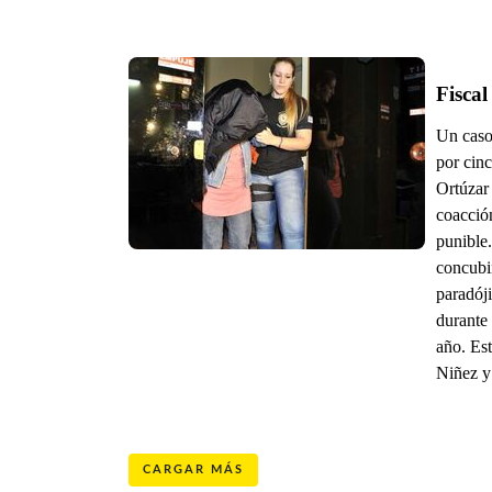
Fiscal
Un caso
por cinc
Ortúzar
coacció
punible
concubi
paradój
durante 
año. Est
Niñez y
CARGAR MÁS