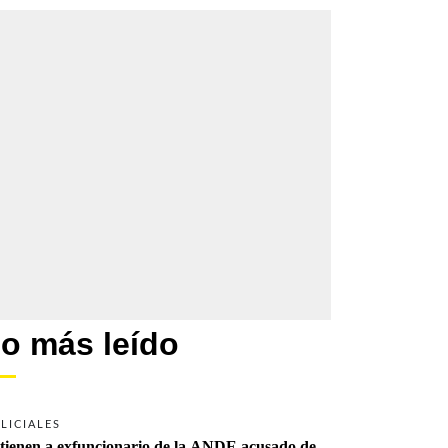
o más leído
LICIALES
tienen a exfuncionario de la ANDE acusado de 