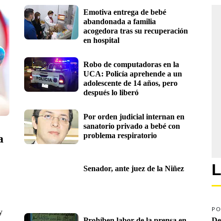
Emotiva entrega de bebé 
abandonada a familia 
acogedora tras su recuperación 
en hospital 
Robo de computadoras en la 
UCA: Policía aprehende a un 
adolescente de 14 años, pero 
después lo liberó
Por orden judicial internan en 
sanatorio privado a bebé con 
problema respiratorio
 
L
Senador, ante juez de la Niñez
PO
y
Prohíben labor de la prensa en 
De