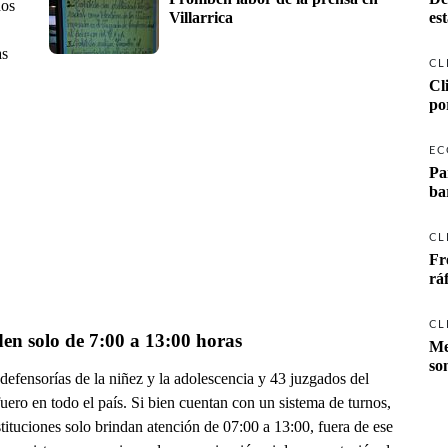
dos
Villarrica
es
as
CL
Cl
po
EC
Pa
ba
CL
Fr
rá
CL
en solo de 7:00 a 13:00 horas
Me
so
efensorías de la niñez y la adolescencia y 43 juzgados del
ero en todo el país. Si bien cuentan con un sistema de turnos,
stituciones solo brindan atención de 07:00 a 13:00, fuera de ese