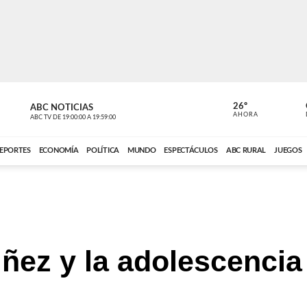
26º
ABC NOTICIAS
CARDINAL 
AHORA
ABC TV
DE
19:00:00
A
19:59:00
ABC CARDINAL 
EPORTES
ECONOMÍA
POLÍTICA
MUNDO
ESPECTÁCULOS
ABC RURAL
JUEGOS
iñez y la adolescencia