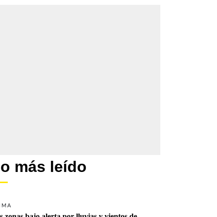
o más leído
IMA
s zonas bajo alerta por lluvias y vientos de 