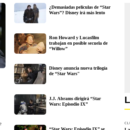
¿Demasiadas películas de “Star 
Wars”? Disney irá más lento
Ron Howard y Lucasfilm 
trabajan en posible secuela de 
“Willow”
Disney anuncia nueva trilogía 
de “Star Wars"
L
J.J. Abrams dirigirá “Star 
Wars: Episodio IX”
e
CL
“Star Wars: Episodio IX” se 
La