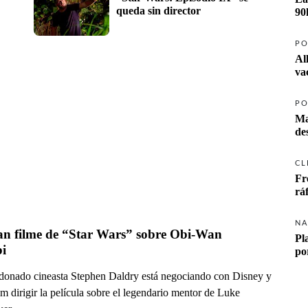
queda sin director
90
PO
Al
va
PO
Ma
CL
Fr
rá
NA
an filme de “Star Wars” sobre Obi-Wan 
Pl
i
po
rdonado cineasta Stephen Daldry está negociando con Disney y
m dirigir la película sobre el legendario mentor de Luke