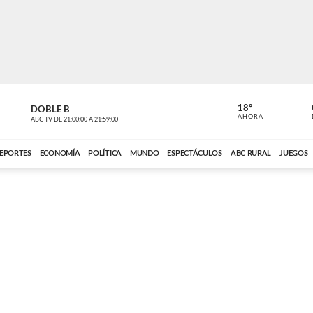
18º
DOBLE B
DE TODO 
AHORA
ABC TV
DE
21:00:00
A
21:59:00
ABC CARDINAL 
EPORTES
ECONOMÍA
POLÍTICA
MUNDO
ESPECTÁCULOS
ABC RURAL
JUEGOS