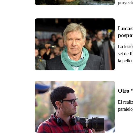
proyect
Lucasf
pospo
La lesió
set de f
la pelícu
Otro “
El reali
paralelo