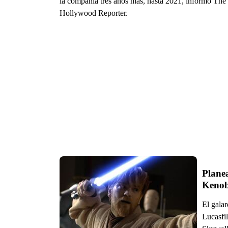
la compañía tres años más, hasta 2021, informó The
Hollywood Reporter.
Plane
Kenob
El gala
Lucasfil