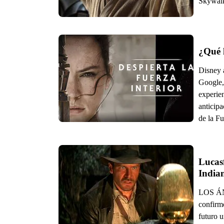
Skywalk
¿Qué l
Disney 
Google, 
experie
anticipa
de la Fu
Lucasf
India
LOS ÁNG
confirmó
futuro u