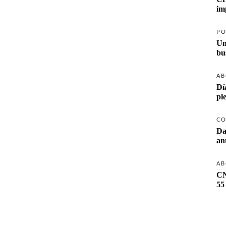
PO
Un
AB
Dí
pl
CO
Da
AB
CN
55