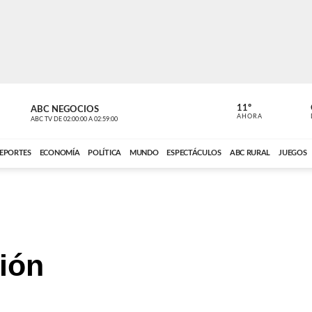
11º
ABC NEGOCIOS
VOCES DEL
AHORA
ABC TV
DE
02:00:00
A
02:59:00
ABC CARDINAL 
EPORTES
ECONOMÍA
POLÍTICA
MUNDO
ESPECTÁCULOS
ABC RURAL
JUEGOS
ción