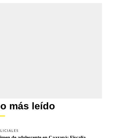
o más leído
LICIALES
imen de adolescente en Caazapá: Fiscalía 