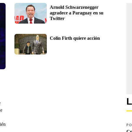
Arnold Schwarzenegger 
agradece a Paraguay en su 
Twitter
Colin Firth quiere acción
L
e
ue
uién
PO
Cr