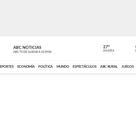
27º
ABC NOTICIAS
ANCHO PER
AHORA
ABC TV
DE
16:00:00
A
16:59:00
ABC CARDINAL 
EPORTES
ECONOMÍA
POLÍTICA
MUNDO
ESPECTÁCULOS
ABC RURAL
JUEGOS