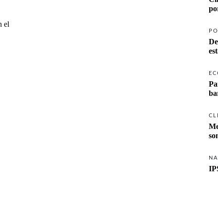
po
 el
PO
De
es
EC
Pa
ba
CL
Me
so
NA
IP