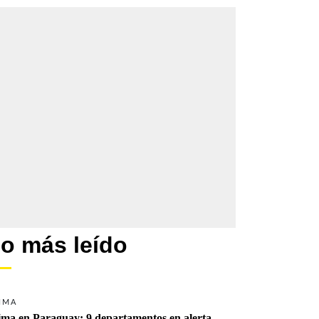
o más leído
IMA
ima en Paraguay: 9 departamentos en alerta 