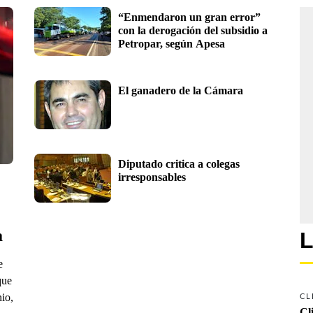
“Enmendaron un gran error” 
con la derogación del subsidio a 
Petropar, según Apesa
El ganadero de la Cámara
Diputado critica a colegas 
irresponsables
a
L
e
que
nio,
CL
Cl