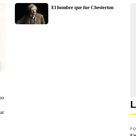
El hombre que fue Chesterton
mpo
L
tar
PO
Un