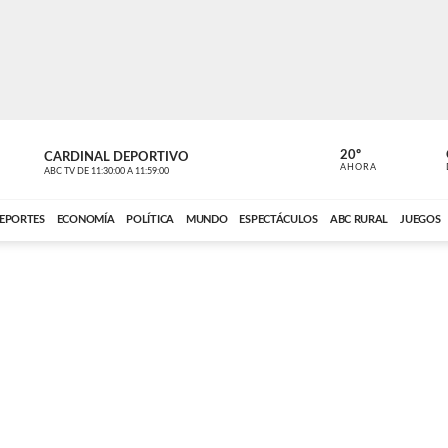
20º
CARDINAL DEPORTIVO
CARDINAL 
AHORA
ABC TV
DE
11:30:00
A
11:59:00
ABC CARDINAL 
EPORTES
ECONOMÍA
POLÍTICA
MUNDO
ESPECTÁCULOS
ABC RURAL
JUEGOS