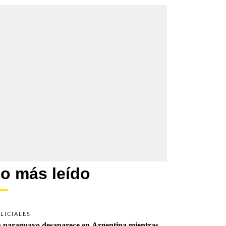
o más leído
LICIALES
 paraguayo desaparece en Argentina mientras 