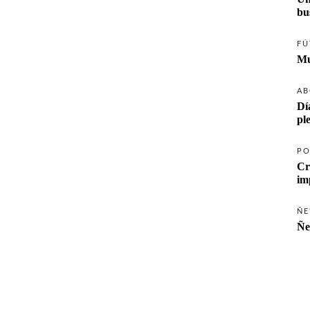
FÚ
Mu
AB
Dí
pl
PO
Cr
ÑE
Ñe