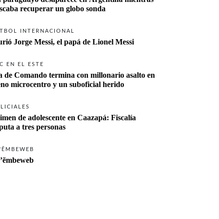
buscaba recuperar un globo sonda 
TBOL INTERNACIONAL
rió Jorge Messi, el papá de Lionel Messi
C EN EL ESTE
a de Comando termina con millonario asalto en 
eno microcentro y un suboficial herido
LICIALES
imen de adolescente en Caazapá: Fiscalía 
imputa a tres personas 
'ẼMBEWEB
’ẽmbeweb