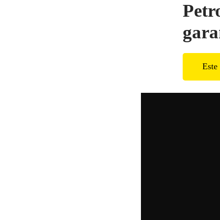
Petr
gara
Este 