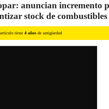
opar: anuncian incremento 
ntizar stock de combustibles
artículo tiene
4
año
s
de antigüedad