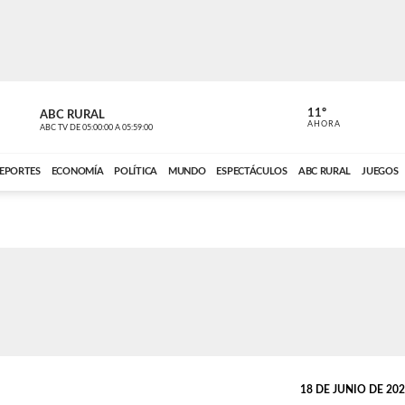
11º
ABC RURAL
CONTACTO
AHORA
ABC TV
DE
05:00:00
A
05:59:00
ABC CARDINAL 
EPORTES
ECONOMÍA
POLÍTICA
MUNDO
ESPECTÁCULOS
ABC RURAL
JUEGOS
18 DE JUNIO DE 2022