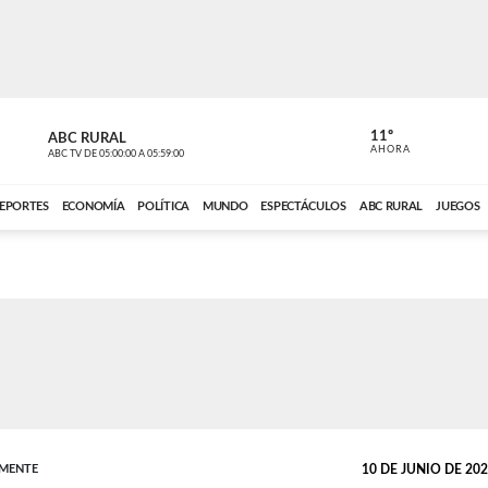
11º
ABC RURAL
CONTACTO
AHORA
ABC TV
DE
05:00:00
A
05:59:00
ABC CARDINAL 
EPORTES
ECONOMÍA
POLÍTICA
MUNDO
ESPECTÁCULOS
ABC RURAL
JUEGOS
AMENTE
10 DE JUNIO DE 2026