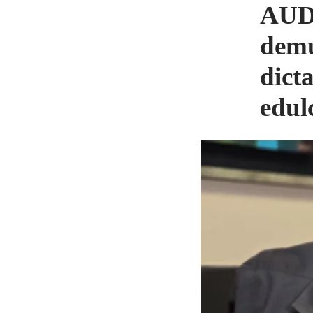
AUDI
demu
dict
edul