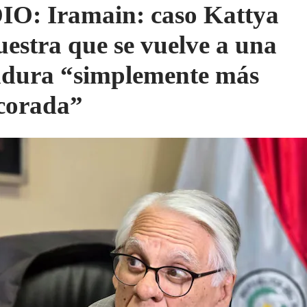
O: Iramain: caso Kattya
estra que se vuelve a una
adura “simplemente más
corada”