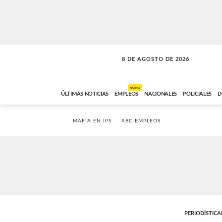
8 DE AGOSTO DE 2026
SOLO MÚSICA
ABC FM
00:00 A 08:59
NUEVO
ÚLTIMAS NOTICIAS
EMPLEOS
NACIONALES
POLICIALES
D
MAFIA EN IPS
ABC EMPLEOS
PERIODÍSTIC