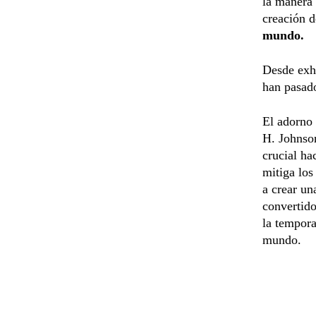
la manera 
creación 
mundo.
Desde exhi
han pasado
El adorno 
H. Johnso
crucial ha
mitiga los
a crear un
convertido
la tempora
mundo.