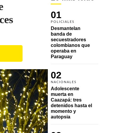
e
01
ces
POLICIALES
Desmantelan 
banda de 
secuestradores 
colombianos que 
operaba en 
Paraguay
02
NACIONALES
Adolescente 
muerta en 
Caazapá: tres 
detenidos hasta el 
momento y 
autopsia