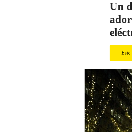
Un d
ador
eléc
Este 