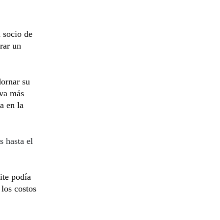
n socio de
orar un
ornar su
iva más
a en la
s hasta el
ite podía
 los costos