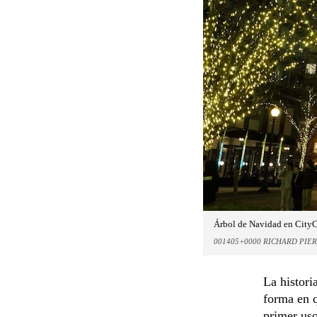
Árbol de Navidad en CityC
001405+0000 RICHARD PIER
La histori
forma en q
primer uso