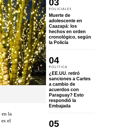
03
POLICIALES
Muerte de 
adolescente en 
Caazapá: los 
hechos en orden 
cronológico, según 
la Policía
04
POLÍTICA
¿EE.UU. retiró 
sanciones a Cartes 
a cambio de 
acuerdos con 
Paraguay? Esto 
respondió la 
Embajada
 en la
 es el
05