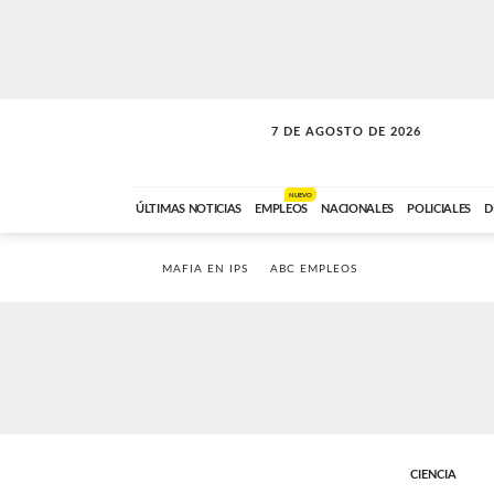
7 DE AGOSTO DE 2026
A DE LA TARDE
ABC FM
12:00 A 14:59
NUEVO
ÚLTIMAS NOTICIAS
EMPLEOS
NACIONALES
POLICIALES
D
MAFIA EN IPS
ABC EMPLEOS
CIENCIA