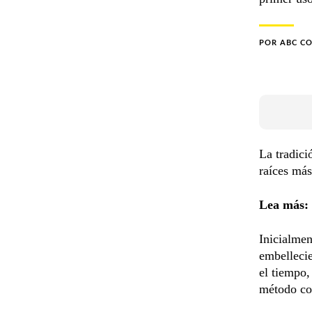
POR
ABC C
La tradic
raíces má
Lea más:
Inicialmen
embellecie
el tiempo
método co