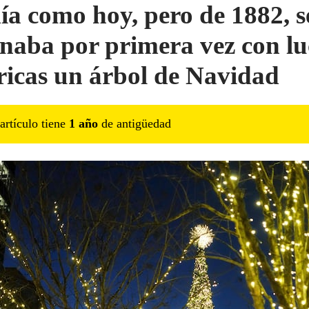
ía como hoy, pero de 1882, s
naba por primera vez con lu
tricas un árbol de Navidad
artículo tiene
1
año
de antigüedad