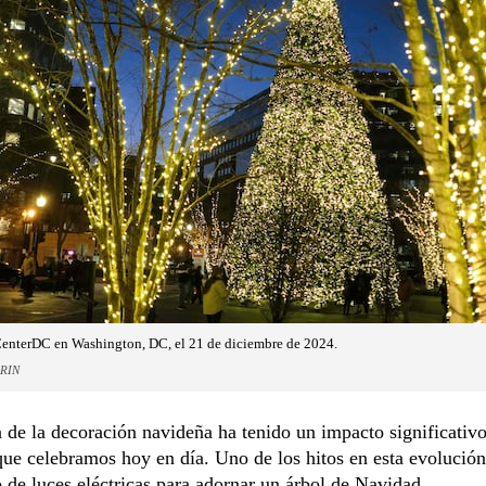
enterDC en Washington, DC, el 21 de diciembre de 2024.
RIN
a de la decoración navideña ha tenido un impacto significativo
ue celebramos hoy en día. Uno de los hitos en esta evolución
 de luces eléctricas para adornar un árbol de Navidad.