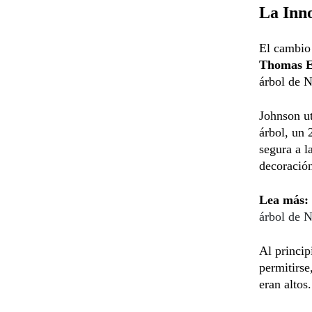
La Inn
El cambio
Thomas E
árbol de 
Johnson u
árbol, un 
segura a l
decoració
Lea más:
árbol de N
Al princip
permitirse
eran altos.