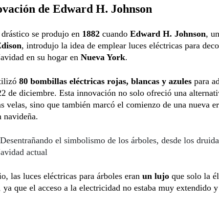
ovación de Edward H. Johnson
 drástico se produjo en
1882
cuando
Edward H. Johnson
, u
dison
, introdujo la idea de emplear luces eléctricas para dec
Navidad en su hogar en
Nueva York
.
tilizó
80 bombillas eléctricas rojas, blancas y azules
para ad
22 de diciembre. Esta innovación no solo ofreció una alternat
as velas, sino que también marcó el comienzo de una nueva er
n navideña.
Desentrañando el simbolismo de los árboles, desde los druida
avidad actual
io, las luces eléctricas para árboles eran
un lujo
que solo la él
, ya que el acceso a la electricidad no estaba muy extendido y