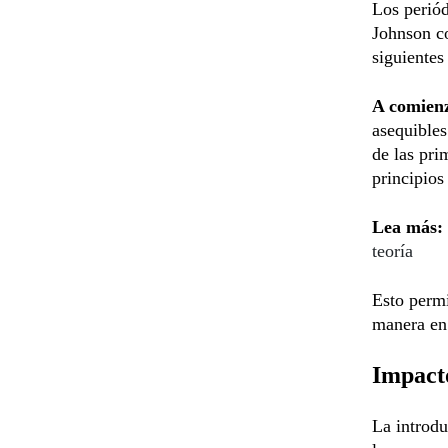
Los periód
Johnson c
siguientes
A comienz
asequibles
de las pri
principios
Lea más:
teoría
Esto permi
manera en
Impacto
La introdu