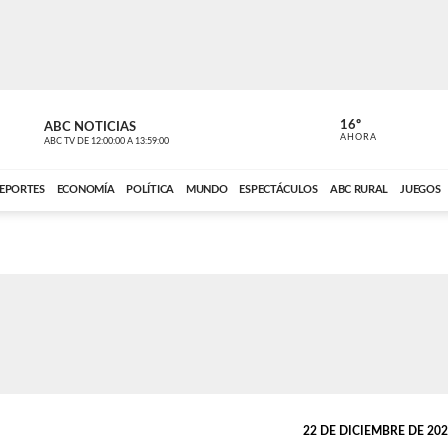
16º
ABC NOTICIAS
CARDINAL 
AHORA
ABC TV
DE
12:00:00
A
13:59:00
ABC CARDINAL 
EPORTES
ECONOMÍA
POLÍTICA
MUNDO
ESPECTÁCULOS
ABC RURAL
JUEGOS
22 DE DICIEMBRE DE 2024