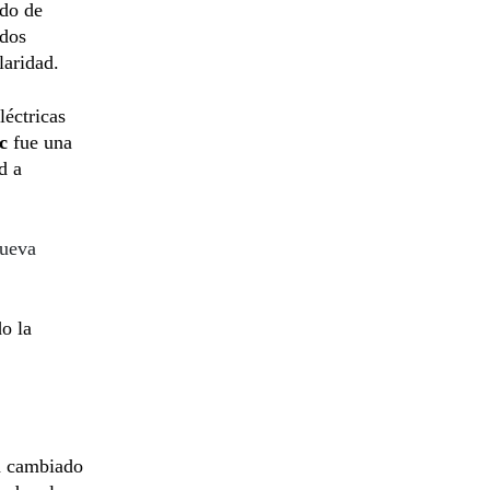
ado de
 dos
laridad.
léctricas
ic
fue una
d a
nueva
o la
ha cambiado