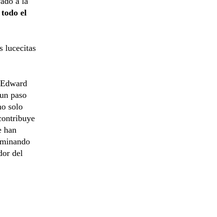
ado a la
todo el
s lucecitas
r Edward
 un paso
no solo
 contribuye
e han
luminando
dor del