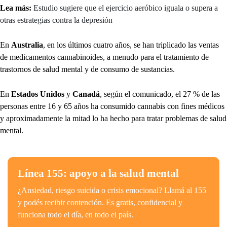
Lea más:
Estudio sugiere que el ejercicio aeróbico iguala o supera a
otras estrategias contra la depresión
En
Australia
, en los últimos cuatro años, se han triplicado las ventas
de medicamentos cannabinoides, a menudo para el tratamiento de
trastornos de salud mental y de consumo de sustancias.
En
Estados Unidos
y
Canadá
, según el comunicado, el 27 % de las
personas entre 16 y 65 años ha consumido cannabis con fines médicos
y aproximadamente la mitad lo ha hecho para tratar problemas de salud
mental.
Línea 155: apoyo a la salud mental
¿Ansiedad, riesgo suicida o crisis emocional? Llamá al 155
y podés recibir contención. Es gratis, confidencial y
funciona todo el día, en todo el país.